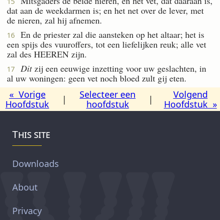
Mitsgaders de beide nieren, en het vet, dat daaraan is,
15
dat aan de weekdarmen is; en het net over de lever, met
de nieren, zal hij afnemen.
En de priester zal die aansteken op het altaar; het is
16
een spijs des vuuroffers, tot een liefelijken reuk; alle vet
zal des HEEREN zijn.
Dit
zij een eeuwige inzetting voor uw geslachten, in
17
al uw woningen: geen vet noch bloed zult gij eten.
« Vorige
Selecteer een
Volgend
|
|
Hoofdstuk
hoofdstuk
Hoofdstuk »
This site
Downloads
About
Privacy