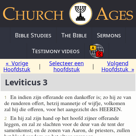
Bible Studies
The Bible
Sermons
Testimony videos
« Vorige
Selecteer een
Volgend
|
|
Hoofdstuk
hoofdstuk
Hoofdstuk »
Leviticus 3
En indien zijn offerande een dankoffer is; zo hij ze van
1
de runderen offert, hetzij mannetje of wijfje, volkomen
zal hij die offeren, voor het aangezicht des HEEREN.
En hij zal zijn hand op het hoofd zijner offerande
2
leggen, en zal ze slachten voor de deur van de tent der
samenkomst; en de zonen van Aaron, de priesters, zullen
het bloed rondom op het altaar sprengen.