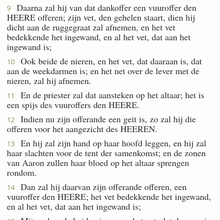
Daarna zal hij van dat dankoffer een vuuroffer den
9
HEERE offeren; zijn vet, den gehelen staart, dien hij
dicht aan de ruggegraat zal afnemen, en het vet
bedekkende het ingewand, en al het vet, dat aan het
ingewand is;
Ook beide de nieren, en het vet, dat daaraan is, dat
10
aan de weekdarmen is; en het net over de lever met de
nieren, zal hij afnemen.
En de priester zal dat aansteken op het altaar; het is
11
een spijs des vuuroffers den HEERE.
Indien nu zijn offerande een geit is, zo zal hij die
12
offeren voor het aangezicht des HEEREN.
En hij zal zijn hand op haar hoofd leggen, en hij zal
13
haar slachten voor de tent der samenkomst; en de zonen
van Aaron zullen haar bloed op het altaar sprengen
rondom.
Dan zal hij daarvan zijn offerande offeren, een
14
vuuroffer den HEERE; het vet bedekkende het ingewand,
en al het vet, dat aan het ingewand is;