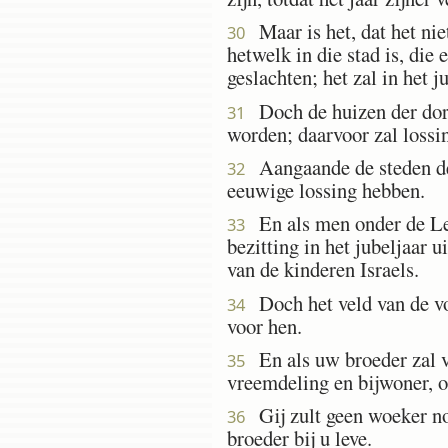
Maar is het, dat het niet
30
hetwelk in die stad is, die 
geslachten; het zal in het j
Doch de huizen der dorp
31
worden; daarvoor zal lossing
Aangaande de steden de
32
eeuwige lossing hebben.
En als men onder de Levi
33
bezitting in het jubeljaar 
van de kinderen Israels.
Doch het veld van de voo
34
voor hen.
En als uw broeder zal ve
35
vreemdeling en bijwoner, op
Gij zult geen woeker no
36
broeder bij u leve.