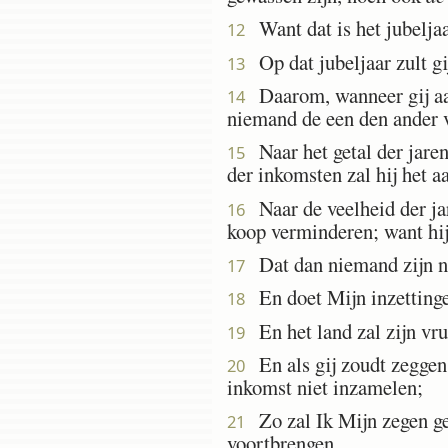
Want dat is het jubeljaar
12
Op dat jubeljaar zult gij
13
Daarom, wanneer gij aan 
14
niemand de een den ander 
Naar het getal der jaren,
15
der inkomsten zal hij het a
Naar de veelheid der jare
16
koop verminderen; want hij
Dat dan niemand zijn n
17
En doet Mijn inzettingen
18
En het land zal zijn vruc
19
En als gij zoudt zeggen: 
20
inkomst niet inzamelen;
Zo zal Ik Mijn zegen gebi
21
voortbrengen.