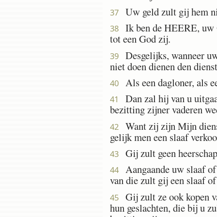
Uw geld zult gij hem nie
37
Ik ben de HEERE, uw God
38
tot een God zij.
Desgelijks, wanneer uw b
39
niet doen dienen den dienst
Als een dagloner, als een 
40
Dan zal hij van u uitgaan
41
bezitting zijner vaderen w
Want zij zijn Mijn diens
42
gelijk men een slaaf verkoo
Gij zult geen heerschap
43
Aangaande uw slaaf of uw
44
van die zult gij een slaaf o
Gij zult ze ook kopen va
45
hun geslachten, die bij u zu