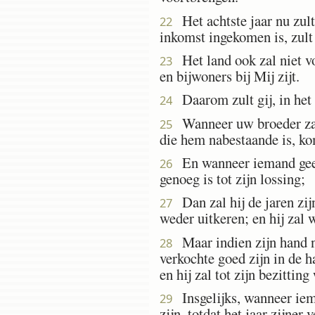
Het achtste jaar nu zult 
22
inkomst ingekomen is, zult 
Het land ook zal niet vo
23
en bijwoners bij Mij zijt.
Daarom zult gij, in het g
24
Wanneer uw broeder zal ve
25
die hem nabestaande is, kom
En wanneer iemand geen 
26
genoeg is tot zijn lossing;
Dan zal hij de jaren zijn
27
weder uitkeren; en hij zal 
Maar indien zijn hand ni
28
verkochte goed zijn in de ha
en hij zal tot zijn bezittin
Insgelijks, wanneer ie
29
zijn, totdat het jaar zijner