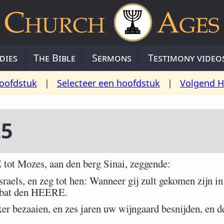
dies
The Bible
Sermons
Testimony video
oofdstuk
|
Selecteer een hoofdstuk
|
Volgend H
25
ot Mozes, aan den berg Sinai, zeggende:
aels, en zeg tot hen: Wanneer gij zult gekomen zijn in 
abbat den HEERE.
er bezaaien, en zes jaren uw wijngaard besnijden, en 