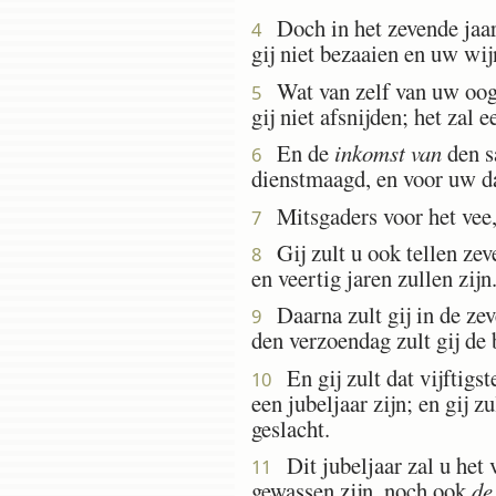
Doch in het zevende jaar 
4
gij niet bezaaien en uw wij
Wat van zelf van uw oogst
5
gij niet afsnijden; het zal e
En de
inkomst van
den sa
6
dienstmaagd, en voor uw da
Mitsgaders voor het vee, e
7
Gij zult u ook tellen zev
8
en veertig jaren zullen zijn
Daarna zult gij in de ze
9
den verzoendag zult gij de
En gij zult dat vijftigste
10
een jubeljaar zijn; en gij z
geslacht.
Dit jubeljaar zal u het vi
11
gewassen zijn, noch ook
de