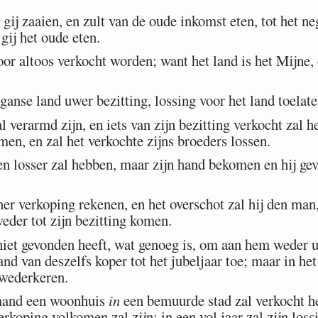
gij zaaien, en zult van de oude inkomst eten, tot het neg
gij het oude eten.
or altoos verkocht worden; want het land is het Mijne,
anse land uwer bezitting, lossing voor het land toelate
rarmd zijn, en iets van zijn bezitting verkocht zal heb
en, en zal het verkochte zijns broeders lossen.
losser zal hebben, maar zijn hand bekomen en hij gev
er verkoping rekenen, en het overschot zal hij den man,
weder tot zijn bezitting komen.
et gevonden heeft, wat genoeg is, om aan hem weder uit
nd van deszelfs koper tot het jubeljaar toe; maar in het 
g wederkeren.
mand een woonhuis
in
een bemuurde stad zal verkocht he
 verkoping volkomen zal zijn; in een vol jaar zal zijn los