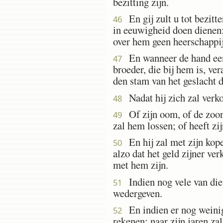
bezitting zijn.
En gij zult u tot bezitte
46
in eeuwigheid doen dienen; 
over hem geen heerschappi
En wanneer de hand eens
47
broeder, die bij hem is, ver
den stam van het geslacht 
Nadat hij zich zal verko
48
Of zijn oom, of de zoon z
49
zal hem lossen; of heeft zi
En hij zal met zijn koper
50
alzo dat het geld zijner ver
met hem zijn.
Indien nog vele van die ja
51
wedergeven.
En indien er nog weinige 
52
rekenen; naar zijn jaren zal