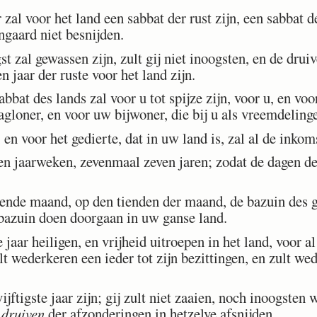
zal voor het land een sabbat der rust zijn, een sabba
ngaard niet besnijden.
 zal gewassen zijn, zult gij niet inoogsten, en de drui
en jaar der ruste voor het land zijn.
bbat des lands zal voor u tot spijze zijn, voor u, en v
gloner, en voor uw bijwoner, die bij u als vreemdeling
n voor het gedierte, dat in uw land is, zal al de inkoms
en jaarweken, zevenmaal zeven jaren; zodat de dagen d
.
vende maand, op den tienden der maand, de bazuin des 
 bazuin doen doorgaan in uw ganse land.
 jaar heiligen, en vrijheid uitroepen in het land, voor al
ult wederkeren een ieder tot zijn bezittingen, en zult we
jftigste jaar zijn; gij zult niet zaaien, noch inoogsten 
 druiven
der afzonderingen in hetzelve afsnijden.