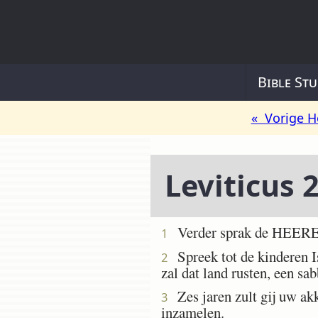
Bible Stu
« Vorige H
Leviticus 
Verder sprak de HEERE t
1
Spreek tot de kinderen Isr
2
zal dat land rusten, een s
Zes jaren zult gij uw akk
3
inzamelen.