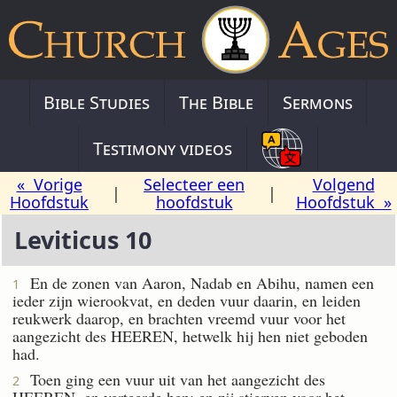
Bible Studies
The Bible
Sermons
Testimony videos
« Vorige
Selecteer een
Volgend
|
|
Hoofdstuk
hoofdstuk
Hoofdstuk »
Leviticus 10
En de zonen van Aaron, Nadab en Abihu, namen een
1
ieder zijn wierookvat, en deden vuur daarin, en leiden
reukwerk daarop, en brachten vreemd vuur voor het
aangezicht des HEEREN, hetwelk hij hen niet geboden
had.
Toen ging een vuur uit van het aangezicht des
2
HEEREN, en verteerde hen; en zij stierven voor het