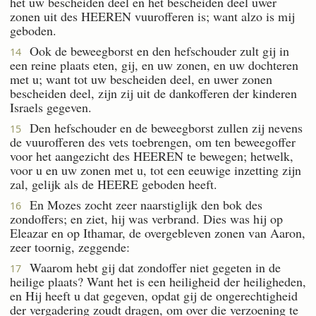
het uw bescheiden deel en het bescheiden deel uwer
zonen uit des HEEREN vuurofferen is; want alzo is mij
geboden.
Ook de beweegborst en den hefschouder zult gij in
14
een reine plaats eten, gij, en uw zonen, en uw dochteren
met u; want tot uw bescheiden deel, en uwer zonen
bescheiden deel, zijn zij uit de dankofferen der kinderen
Israels gegeven.
Den hefschouder en de beweegborst zullen zij nevens
15
de vuurofferen des vets toebrengen, om ten beweegoffer
voor het aangezicht des HEEREN te bewegen; hetwelk,
voor u en uw zonen met u, tot een eeuwige inzetting zijn
zal, gelijk als de HEERE geboden heeft.
En Mozes zocht zeer naarstiglijk den bok des
16
zondoffers; en ziet, hij was verbrand. Dies was hij op
Eleazar en op Ithamar, de overgebleven zonen van Aaron,
zeer toornig, zeggende:
Waarom hebt gij dat zondoffer niet gegeten in de
17
heilige plaats? Want het is een heiligheid der heiligheden,
en Hij heeft u dat gegeven, opdat gij de ongerechtigheid
der vergadering zoudt dragen, om over die verzoening te