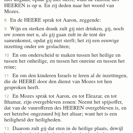
HEEREN is op u. En zij deden naar het woord van
Mozes.
En de HEERE sprak tot Aaron, zeggende:
8
Wijn en sterken drank zult gij niet drinken, gij, noch
9
uw zonen met u, als gij gaan zult in de tent der
samenkomst, opdat gij niet sterft; het zij een eeuwige
inzetting onder uw geslachten;
En om onderscheid te maken tussen het heilige en
10
tussen het onheilige, en tussen het onreine en tussen het
reine;
En om den kinderen Israels te leren al de inzettingen,
11
die de HEERE door den dienst van Mozes tot hen
gesproken heeft.
En Mozes sprak tot Aaron, en tot Eleazar, en tot
12
Ithamar, zijn overgebleven zonen: Neemt het spijsoffer,
dat van de vuurofferen des HEEREN overgebleven is, en
eet hetzelve ongezuurd bij het altaar; want het is een
heiligheid der heiligheden.
Daarom zult gij dat eten in de heilige plaats, dewijl
13