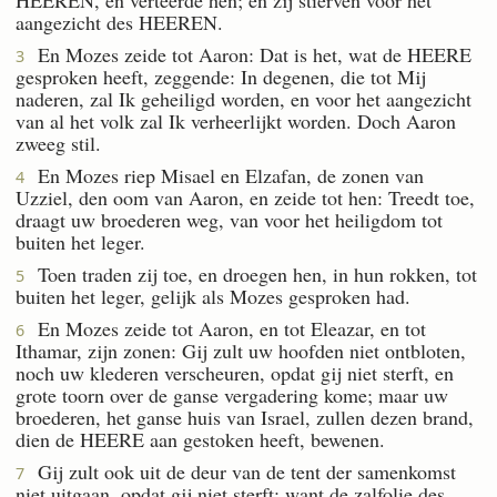
aangezicht des HEEREN.
En Mozes zeide tot Aaron: Dat is het, wat de HEERE
3
gesproken heeft, zeggende: In degenen, die tot Mij
naderen, zal Ik geheiligd worden, en voor het aangezicht
van al het volk zal Ik verheerlijkt worden. Doch Aaron
zweeg stil.
En Mozes riep Misael en Elzafan, de zonen van
4
Uzziel, den oom van Aaron, en zeide tot hen: Treedt toe,
draagt uw broederen weg, van voor het heiligdom tot
buiten het leger.
Toen traden zij toe, en droegen hen, in hun rokken, tot
5
buiten het leger, gelijk als Mozes gesproken had.
En Mozes zeide tot Aaron, en tot Eleazar, en tot
6
Ithamar, zijn zonen: Gij zult uw hoofden niet ontbloten,
noch uw klederen verscheuren, opdat gij niet sterft, en
grote toorn over de ganse vergadering kome; maar uw
broederen, het ganse huis van Israel, zullen dezen brand,
dien de HEERE aan gestoken heeft, bewenen.
Gij zult ook uit de deur van de tent der samenkomst
7
niet uitgaan, opdat gij niet sterft; want de zalfolie des