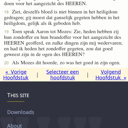
doen voor het aangezicht des HEEREN.
Ziet, deszelfs bloed is niet binnen in het heiligdom
18
gedragen; gij moest dat ganselijk gegeten hebben in het
heiligdom, gelijk als ik geboden heb.
Toen sprak Aaron tot Mozes: Zie, heden hebben zij
19
hun zondoffer en hun brandoffer voor het aangezicht des
HEEREN geofferd, en zulke dingen zijn mij wedervaren;
en had ik heden het zondoffer gegeten, zou dat goed
geweest zijn in de ogen des HEEREN?
Als Mozes dit hoorde, zo was het goed in zijn ogen.
20
« Vorige
Selecteer een
Volgend
|
|
Hoofdstuk
hoofdstuk
Hoofdstuk »
This site
Downloads
About