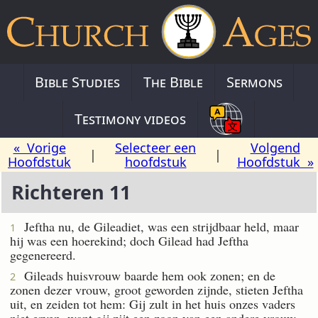
Bible Studies
The Bible
Sermons
Testimony videos
« Vorige
Selecteer een
Volgend
|
|
Hoofdstuk
hoofdstuk
Hoofdstuk »
Richteren 11
Jeftha nu, de Gileadiet, was een strijdbaar held, maar
1
hij was een hoerekind; doch Gilead had Jeftha
gegenereerd.
Gileads huisvrouw baarde hem ook zonen; en de
2
zonen dezer vrouw, groot geworden zijnde, stieten Jeftha
uit, en zeiden tot hem: Gij zult in het huis onzes vaders
niet erven, want gij zijt een zoon van een andere vrouw.