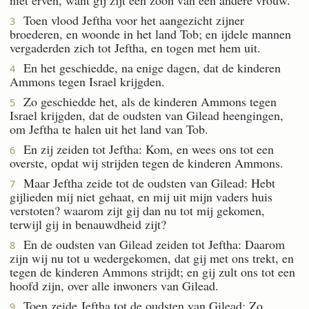
Toen vlood Jeftha voor het aangezicht zijner
3
broederen, en woonde in het land Tob; en ijdele mannen
vergaderden zich tot Jeftha, en togen met hem uit.
En het geschiedde, na enige dagen, dat de kinderen
4
Ammons tegen Israel krijgden.
Zo geschiedde het, als de kinderen Ammons tegen
5
Israel krijgden, dat de oudsten van Gilead heengingen,
om Jeftha te halen uit het land van Tob.
En zij zeiden tot Jeftha: Kom, en wees ons tot een
6
overste, opdat wij strijden tegen de kinderen Ammons.
Maar Jeftha zeide tot de oudsten van Gilead: Hebt
7
gijlieden mij niet gehaat, en mij uit mijn vaders huis
verstoten? waarom zijt gij dan nu tot mij gekomen,
terwijl gij in benauwdheid zijt?
En de oudsten van Gilead zeiden tot Jeftha: Daarom
8
zijn wij nu tot u wedergekomen, dat gij met ons trekt, en
tegen de kinderen Ammons strijdt; en gij zult ons tot een
hoofd zijn, over alle inwoners van Gilead.
Toen zeide Jeftha tot de oudsten van Gilead: Zo
9