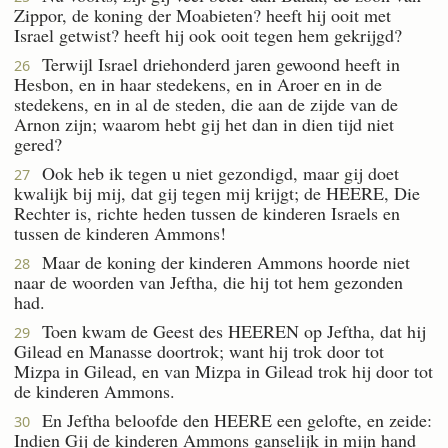
Zippor, de koning der Moabieten? heeft hij ooit met
Israel getwist? heeft hij ook ooit tegen hem gekrijgd?
Terwijl Israel driehonderd jaren gewoond heeft in
26
Hesbon, en in haar stedekens, en in Aroer en in de
stedekens, en in al de steden, die aan de zijde van de
Arnon zijn; waarom hebt gij het dan in dien tijd niet
gered?
Ook heb ik tegen u niet gezondigd, maar gij doet
27
kwalijk bij mij, dat gij tegen mij krijgt; de HEERE, Die
Rechter is, richte heden tussen de kinderen Israels en
tussen de kinderen Ammons!
Maar de koning der kinderen Ammons hoorde niet
28
naar de woorden van Jeftha, die hij tot hem gezonden
had.
Toen kwam de Geest des HEEREN op Jeftha, dat hij
29
Gilead en Manasse doortrok; want hij trok door tot
Mizpa in Gilead, en van Mizpa in Gilead trok hij door tot
de kinderen Ammons.
En Jeftha beloofde den HEERE een gelofte, en zeide:
30
Indien Gij de kinderen Ammons ganselijk in mijn hand