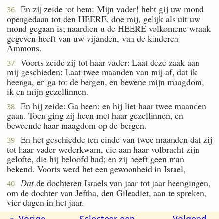
En zij zeide tot hem: Mijn vader! hebt gij uw mond
36
opengedaan tot den HEERE, doe mij, gelijk als uit uw
mond gegaan is; naardien u de HEERE volkomene wraak
gegeven heeft van uw vijanden, van de kinderen
Ammons.
Voorts zeide zij tot haar vader: Laat deze zaak aan
37
mij geschieden: Laat twee maanden van mij af, dat ik
heenga, en ga tot de bergen, en bewene mijn maagdom,
ik en mijn gezellinnen.
En hij zeide: Ga heen; en hij liet haar twee maanden
38
gaan. Toen ging zij heen met haar gezellinnen, en
beweende haar maagdom op de bergen.
En het geschiedde ten einde van twee maanden dat zij
39
tot haar vader wederkwam, die aan haar volbracht zijn
gelofte, die hij beloofd had; en zij heeft geen man
bekend. Voorts werd het een gewoonheid in Israel,
Dat
de dochteren Israels van jaar tot jaar heengingen,
40
om de dochter van Jeftha, den Gileadiet, aan te spreken,
vier dagen in het jaar.
« Vorige
Selecteer een
Volgend