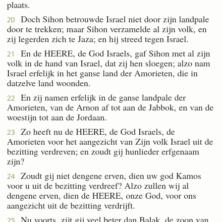
plaats.
Doch Sihon betrouwde Israel niet door zijn landpale
20
door te trekken; maar Sihon verzamelde al zijn volk, en
zij legerden zich te Jaza; en hij streed tegen Israel.
En de HEERE, de God Israels, gaf Sihon met al zijn
21
volk in de hand van Israel, dat zij hen sloegen; alzo nam
Israel erfelijk in het ganse land der Amorieten, die in
datzelve land woonden.
En zij namen erfelijk in de ganse landpale der
22
Amorieten, van de Arnon af tot aan de Jabbok, en van de
woestijn tot aan de Jordaan.
Zo heeft nu de HEERE, de God Israels, de
23
Amorieten voor het aangezicht van Zijn volk Israel uit de
bezitting verdreven; en zoudt gij hunlieder erfgenaam
zijn?
Zoudt gij niet dengene erven, dien uw god Kamos
24
voor u uit de bezitting verdreef? Alzo zullen wij al
dengene erven, dien de HEERE, onze God, voor ons
aangezicht uit de bezitting verdrijft.
Nu voorts, zijt gij veel beter dan Balak, de zoon van
25