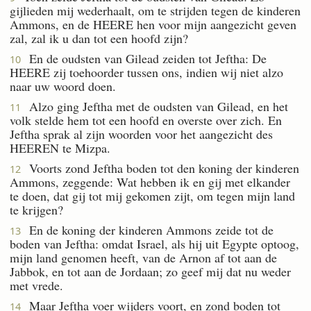
gijlieden mij wederhaalt, om te strijden tegen de kinderen
Ammons, en de HEERE hen voor mijn aangezicht geven
zal, zal ik u dan tot een hoofd zijn?
En de oudsten van Gilead zeiden tot Jeftha: De
10
HEERE zij toehoorder tussen ons, indien wij niet alzo
naar uw woord doen.
Alzo ging Jeftha met de oudsten van Gilead, en het
11
volk stelde hem tot een hoofd en overste over zich. En
Jeftha sprak al zijn woorden voor het aangezicht des
HEEREN te Mizpa.
Voorts zond Jeftha boden tot den koning der kinderen
12
Ammons, zeggende: Wat hebben ik en gij met elkander
te doen, dat gij tot mij gekomen zijt, om tegen mijn land
te krijgen?
En de koning der kinderen Ammons zeide tot de
13
boden van Jeftha: omdat Israel, als hij uit Egypte optoog,
mijn land genomen heeft, van de Arnon af tot aan de
Jabbok, en tot aan de Jordaan; zo geef mij dat nu weder
met vrede.
Maar Jeftha voer wijders voort, en zond boden tot
14