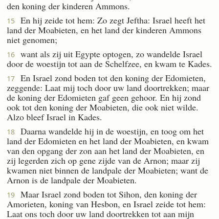
den koning der kinderen Ammons.
En hij zeide tot hem: Zo zegt Jeftha: Israel heeft het
15
land der Moabieten, en het land der kinderen Ammons
niet genomen;
want als zij uit Egypte optogen, zo wandelde Israel
16
door de woestijn tot aan de Schelfzee, en kwam te Kades.
En Israel zond boden tot den koning der Edomieten,
17
zeggende: Laat mij toch door uw land doortrekken; maar
de koning der Edomieten gaf geen gehoor. En hij zond
ook tot den koning der Moabieten, die ook niet wilde.
Alzo bleef Israel in Kades.
Daarna wandelde hij in de woestijn, en toog om het
18
land der Edomieten en het land der Moabieten, en kwam
van den opgang der zon aan het land der Moabieten, en
zij legerden zich op gene zijde van de Arnon; maar zij
kwamen niet binnen de landpale der Moabieten; want de
Arnon is de landpale der Moabieten.
Maar Israel zond boden tot Sihon, den koning der
19
Amorieten, koning van Hesbon, en Israel zeide tot hem:
Laat ons toch door uw land doortrekken tot aan mijn