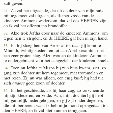
zult geven;
Zo zal het uitgaande, dat uit de deur van mijn huis
31
mij tegemoet zal uitgaan, als ik met vrede van de
kinderen Ammons wederkom, dat zal des HEEREN zijn,
en ik zal het offeren ten brandoffer.
Alzo trok Jeftha door naar de kinderen Ammons, om
32
tegen hen te strijden; en de HEERE gaf hen in zijn hand.
En hij sloeg hen van Aroer af tot daar gij komt te
33
Minnith, twintig steden, en tot aan Abel-keramim, met
een zeer groten slag. Alzo werden de kinderen Ammons
te ondergebracht voor het aangezicht der kinderen Israels.
Toen nu Jeftha te Mizpa bij zijn huis kwam, ziet, zo
34
ging zijn dochter uit hem tegemoet, met trommelen en
met reien. Zij nu was alleen, een enig
kind
; hij had uit
zich
anders
geen zoon of dochter.
En het geschiedde, als hij haar zag, zo verscheurde
35
hij zijn klederen, en zeide: Ach, mijn dochter! gij hebt
mij ganselijk nedergebogen, en gij zijt onder degenen,
die mij beroeren; want ik heb mijn mond opengedaan tot
den HEERE, en ik zal niet kunnen teruggaan.