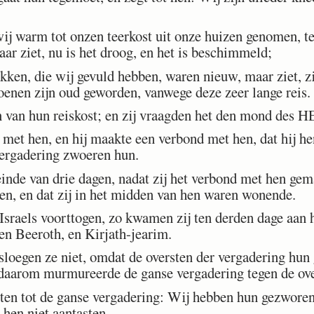
 warm tot onzen teerkost uit onze huizen genomen, ten
aar ziet, nu is het droog, en het is beschimmeld;
en, die wij gevuld hebben, waren nieuw, maar ziet, zij
oenen zijn oud geworden, vanwege deze zeer lange reis.
an hun reiskost; en zij vraagden het den mond des 
t hen, en hij maakte een verbond met hen, dat hij hen
vergadering zwoeren hun.
inde van drie dagen, nadat zij het verbond met hen ge
ren, en dat zij in het midden van hen waren wonende.
sraels voorttogen, zo kwamen zij ten derden dage aan 
en Beeroth, en Kirjath-jearim.
loegen ze niet, omdat de oversten der vergadering hun
aarom murmureerde de ganse vergadering tegen de ove
ten tot de ganse vergadering: Wij hebben hun gezwor
 hen niet aantasten.