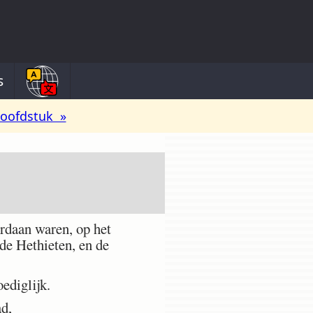
s
oofdstuk »
ordaan waren, op het
 de Hethieten, en de
ediglijk.
d,