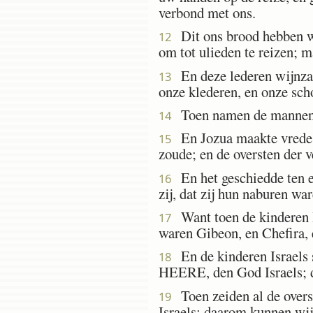
verbond met ons.
Dit ons brood hebben wij
12
om tot ulieden te reizen; m
En deze lederen wijnzakk
13
onze klederen, en onze sch
Toen namen de mannen v
14
En Jozua maakte vrede me
15
zoude; en de oversten der 
En het geschiedde ten e
16
zij, dat zij hun naburen wa
Want toen de kinderen I
17
waren Gibeon, en Chefira, 
En de kinderen Israels s
18
HEERE, den God Israels; d
Toen zeiden al de overs
19
Israels; daarom kunnen wij