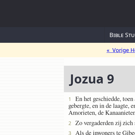
Bible Stu
« Vorige H
Jozua 9
En het geschiedde, toen
1
gebergte, en in de laagte, 
Amorieten, de Kanaanieten,
Zo vergaderden zij zich s
2
Als de inwoners te Gibeo
3