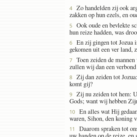
Zo handelden zij ook argli
4
zakken op hun ezels, en o
Ook oude en bevlekte scho
5
hun reize hadden, was dro
En zij gingen tot Jozua in
6
gekomen uit een ver land, 
Toen zeiden de mannen va
7
zullen wij dan een verbon
Zij dan zeiden tot Jozua:
8
komt gij?
Zij nu zeiden tot hem: 
9
Gods; want wij hebben Zijn
En alles wat Hij gedaan 
10
waren, Sihon, den koning 
Daarom spraken tot ons 
11
uw handen op de reize, en 