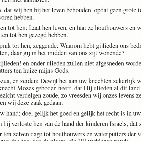
 dat wij hen bij het leven behouden, opdat geen grote t
woren hebben.
n tot hen: Laat hen leven, en laat ze houthouwers en wa
sten tot hen gezegd hebben.
rak tot hen, zeggende: Waarom hebt gijlieden ons bedr
ten, daar gij in het midden van ons zijt wonende?
ijlieden! en onder ulieden zullen niet afgesneden word
ters ten huize mijns Gods.
ua, en zeiden: Dewijl het aan uw knechten zekerlijk w
cht Mozes geboden heeft, dat Hij ulieden al dit land 
ezicht verdelgen zoude, zo vreesden wij onzes levens ze
en wij deze zaak gedaan.
w hand; doe, gelijk het goed en gelijk het recht is in u
hij verloste hen van de hand der kinderen Israels, dat 
ten zelven dage tot houthouwers en waterputters der ve