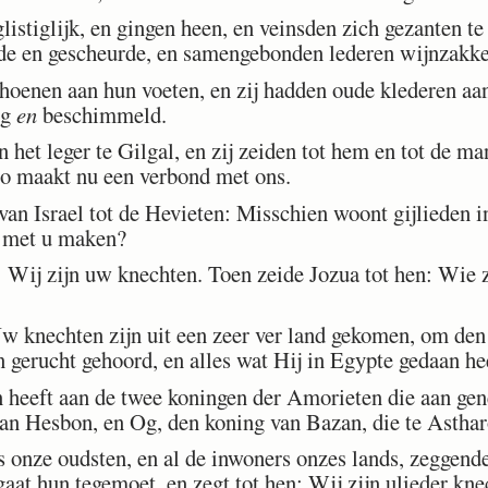
stiglijk, en gingen heen, en veinsden zich gezanten te
ude en gescheurde, en samengebonden lederen wijnzakk
enen aan hun voeten, en zij hadden oude klederen aan, 
og
en
beschimmeld.
 het leger te Gilgal, en zij zeiden tot hem en tot de ma
zo maakt nu een verbond met ons.
n Israel tot de Hevieten: Misschien woont gijlieden i
d met u maken?
 Wij zijn uw knechten. Toen zeide Jozua tot hen: Wie zi
Uw knechten zijn uit een zeer ver land gekomen, om 
 gerucht gehoord, en alles wat Hij in Egypte gedaan he
heeft aan de twee koningen der Amorieten die aan gene
van Hesbon, en Og, den koning van Bazan, die te Astha
onze oudsten, en al de inwoners onzes lands, zeggende
gaat hun tegemoet, en zegt tot hen: Wij zijn ulieder kn