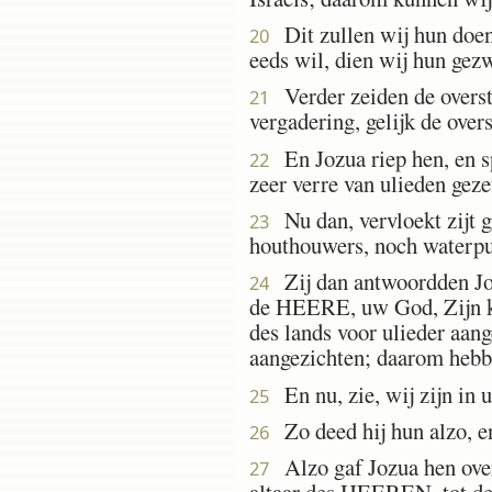
Dit zullen wij hun doen,
20
eeds wil, dien wij hun gez
Verder zeiden de overste
21
vergadering, gelijk de over
En Jozua riep hen, en sp
22
zeer verre van ulieden geze
Nu dan, vervloekt zijt g
23
houthouwers, noch waterput
Zij dan antwoordden Joz
24
de HEERE, uw God, Zijn kne
des lands voor ulieder aang
aangezichten; daarom hebb
En nu, zie, wij zijn in u
25
Zo deed hij hun alzo, en 
26
Alzo gaf Jozua hen over 
27