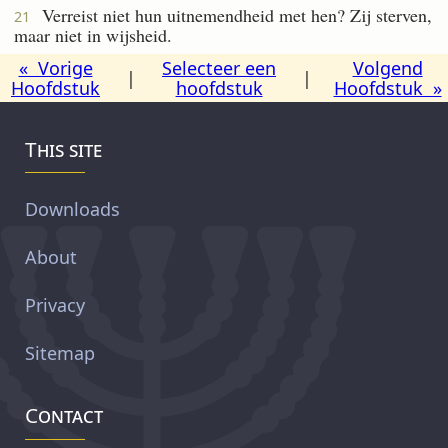
Verreist niet hun uitnemendheid met hen? Zij sterven,
21
maar niet in wijsheid.
« Vorige
Selecteer een
Volgend
|
|
Hoofdstuk
hoofdstuk
Hoofdstuk »
This site
Downloads
About
Privacy
Sitemap
Contact