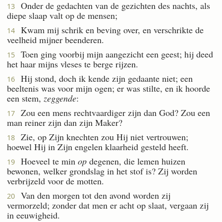
Onder de gedachten van de gezichten des nachts, als
13
diepe slaap valt op de mensen;
Kwam mij schrik en beving over, en verschrikte de
14
veelheid mijner beenderen.
Toen ging voorbij mijn aangezicht een geest; hij deed
15
het haar mijns vleses te berge rijzen.
Hij stond, doch ik kende zijn gedaante niet; een
16
beeltenis was voor mijn ogen; er was stilte, en ik hoorde
een stem,
zeggende
:
Zou een mens rechtvaardiger zijn dan God? Zou een
17
man reiner zijn dan zijn Maker?
Zie, op Zijn knechten zou Hij niet vertrouwen;
18
hoewel Hij in Zijn engelen klaarheid gesteld heeft.
Hoeveel te min
op
degenen, die lemen huizen
19
bewonen, welker grondslag in het stof is? Zij worden
verbrijzeld voor de motten.
Van den morgen tot den avond worden zij
20
vermorzeld; zonder dat men er acht op slaat, vergaan zij
in eeuwigheid.