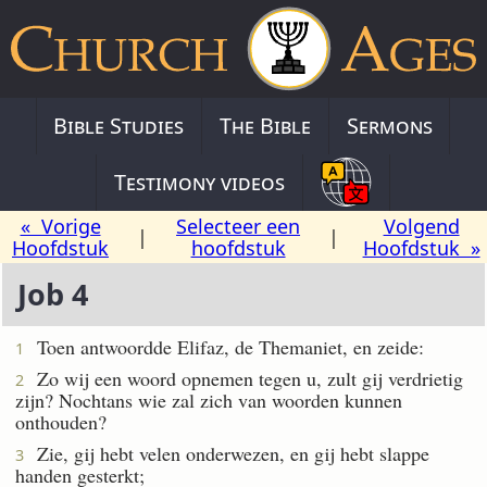
Bible Studies
The Bible
Sermons
Testimony videos
« Vorige
Selecteer een
Volgend
|
|
Hoofdstuk
hoofdstuk
Hoofdstuk »
Job 4
Toen antwoordde Elifaz, de Themaniet, en zeide:
1
Zo wij een woord opnemen tegen u, zult gij verdrietig
2
zijn? Nochtans wie zal zich van woorden kunnen
onthouden?
Zie, gij hebt velen onderwezen, en gij hebt slappe
3
handen gesterkt;