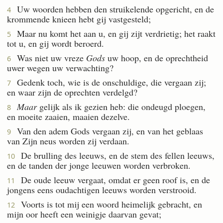
Uw woorden hebben den struikelende opgericht, en de
4
krommende knieen hebt gij vastgesteld;
Maar nu komt het aan u, en gij zijt verdrietig; het raakt
5
tot u, en gij wordt beroerd.
Was niet uw vreze
Gods
uw hoop, en de oprechtheid
6
uwer wegen uw verwachting?
Gedenk toch, wie is de onschuldige, die vergaan zij;
7
en waar zijn de oprechten verdelgd?
Maar
gelijk als ik gezien heb: die ondeugd ploegen,
8
en moeite zaaien, maaien dezelve.
Van den adem Gods vergaan zij, en van het geblaas
9
van Zijn neus worden zij verdaan.
De brulling des leeuws, en de stem des fellen leeuws,
10
en de tanden der jonge leeuwen worden verbroken.
De oude leeuw vergaat, omdat er geen roof is, en de
11
jongens eens oudachtigen leeuws worden verstrooid.
Voorts is tot mij een woord heimelijk gebracht, en
12
mijn oor heeft een weinigje daarvan gevat;