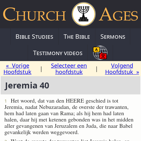
Bible Studies
The Bible
Sermons
Testimony videos
« Vorige
Selecteer een
Volgend
|
|
Hoofdstuk
hoofdstuk
Hoofdstuk »
Jeremia 40
Het woord, dat van den HEERE geschied is tot
1
Jeremia, nadat Nebuzaradan, de overste der trawanten,
hem had laten gaan van Rama; als hij hem had laten
halen, daar hij met ketenen gebonden was in het midden
aller gevangenen van Jeruzalem en Juda, die naar Babel
gevankelijk werden weggevoerd.
Want de overste der trawanten liet Jeremia halen, en