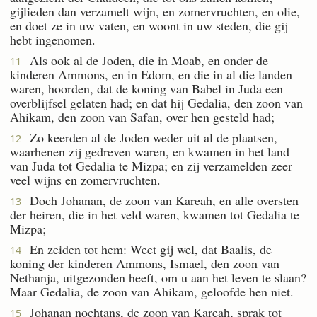
gijlieden dan verzamelt wijn, en zomervruchten, en olie,
en doet ze in uw vaten, en woont in uw steden, die gij
hebt ingenomen.
Als ook al de Joden, die in Moab, en onder de
11
kinderen Ammons, en in Edom, en die in al die landen
waren, hoorden, dat de koning van Babel in Juda een
overblijfsel gelaten had; en dat hij Gedalia, den zoon van
Ahikam, den zoon van Safan, over hen gesteld had;
Zo keerden al de Joden weder uit al de plaatsen,
12
waarhenen zij gedreven waren, en kwamen in het land
van Juda tot Gedalia te Mizpa; en zij verzamelden zeer
veel wijns en zomervruchten.
Doch Johanan, de zoon van Kareah, en alle oversten
13
der heiren, die in het veld waren, kwamen tot Gedalia te
Mizpa;
En zeiden tot hem: Weet gij wel, dat Baalis, de
14
koning der kinderen Ammons, Ismael, den zoon van
Nethanja, uitgezonden heeft, om u aan het leven te slaan?
Maar Gedalia, de zoon van Ahikam, geloofde hen niet.
Johanan nochtans, de zoon van Kareah, sprak tot
15