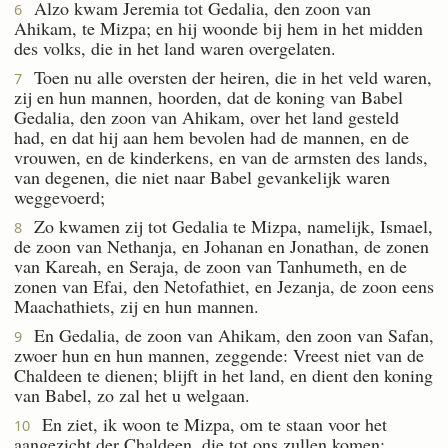
Alzo kwam Jeremia tot Gedalia, den zoon van
6
Ahikam, te Mizpa; en hij woonde bij hem in het midden
des volks, die in het land waren overgelaten.
Toen nu alle oversten der heiren, die in het veld waren,
7
zij en hun mannen, hoorden, dat de koning van Babel
Gedalia, den zoon van Ahikam, over het land gesteld
had, en dat hij aan hem bevolen had de mannen, en de
vrouwen, en de kinderkens, en van de armsten des lands,
van degenen, die niet naar Babel gevankelijk waren
weggevoerd;
Zo kwamen zij tot Gedalia te Mizpa, namelijk, Ismael,
8
de zoon van Nethanja, en Johanan en Jonathan, de zonen
van Kareah, en Seraja, de zoon van Tanhumeth, en de
zonen van Efai, den Netofathiet, en Jezanja, de zoon eens
Maachathiets, zij en hun mannen.
En Gedalia, de zoon van Ahikam, den zoon van Safan,
9
zwoer hun en hun mannen, zeggende: Vreest niet van de
Chaldeen te dienen; blijft in het land, en dient den koning
van Babel, zo zal het u welgaan.
En ziet, ik woon te Mizpa, om te staan voor het
10
aangezicht der Chaldeen, die tot ons zullen komen;