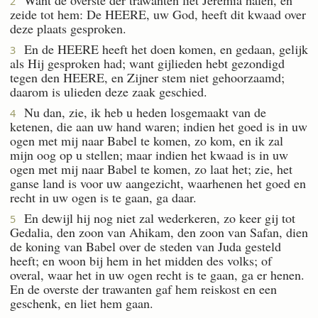
2
zeide tot hem: De HEERE, uw God, heeft dit kwaad over
deze plaats gesproken.
En de HEERE heeft het doen komen, en gedaan, gelijk
3
als Hij gesproken had; want gijlieden hebt gezondigd
tegen den HEERE, en Zijner stem niet gehoorzaamd;
daarom is ulieden deze zaak geschied.
Nu dan, zie, ik heb u heden losgemaakt van de
4
ketenen, die aan uw hand waren; indien het goed is in uw
ogen met mij naar Babel te komen, zo kom, en ik zal
mijn oog op u stellen; maar indien het kwaad is in uw
ogen met mij naar Babel te komen, zo laat het; zie, het
ganse land is voor uw aangezicht, waarhenen het goed en
recht in uw ogen is te gaan, ga daar.
En dewijl hij nog niet zal wederkeren, zo keer gij tot
5
Gedalia, den zoon van Ahikam, den zoon van Safan, dien
de koning van Babel over de steden van Juda gesteld
heeft; en woon bij hem in het midden des volks; of
overal, waar het in uw ogen recht is te gaan, ga er henen.
En de overste der trawanten gaf hem reiskost en een
geschenk, en liet hem gaan.