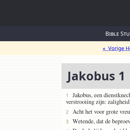
Bible Stu
« Vorige H
Jakobus 1
Jakobus, een dienstknech
1
verstrooiing zijn: zaligheid
Acht het voor grote vreug
2
Wetende, dat de beproevi
3