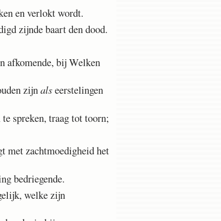
ken en verlokt wordt.
igd zijnde baart den dood.
ten afkomende, bij Welken
ouden zijn
als
eerstelingen
te spreken, traag tot toorn;
gt met zachtmoedigheid het
ing bedriegende.
lijk, welke zijn