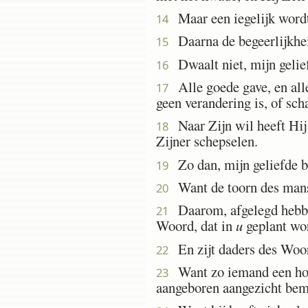
Maar een iegelijk wordt v
14
Daarna de begeerlijkhei
15
Dwaalt niet, mijn gelie
16
Alle goede gave, en alle
17
geen verandering is, of sc
Naar Zijn wil heeft Hij
18
Zijner schepselen.
Zo dan, mijn geliefde bro
19
Want de toorn des mans 
20
Daarom, afgelegd hebben
21
Woord, dat in
u
geplant wor
En zijt daders des Woord
22
Want zo iemand een hoord
23
aangeboren aangezicht beme