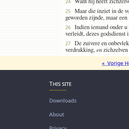
Want hij heeft zichzelve
24
Maar die inziet in de vol
25
geworden zijnde, maar een 
Indien iemand onder u du
26
verleidt, dezes godsdienst is
De zuivere en onbevlekt
27
verdrukking,
en
zichzelven
« Vorige H
This site
Downloads
About
Privacy