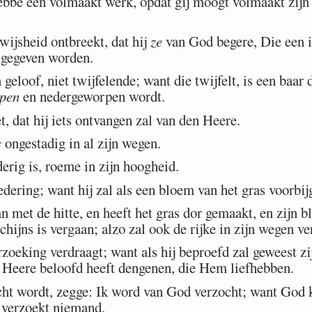
be een volmaakt werk, opdat gij moogt volmaakt zijn e
ijsheid ontbreekt, dat hij
ze
van God begere, Die een ie
m gegeven worden.
 geloof, niet twijfelende; want die twijfelt, is een baar 
pen
en nedergeworpen wordt.
dat hij iets ontvangen zal van den Heere.
s
ongestadig in al zijn wegen.
rig is, roeme in zijn hoogheid.
dering; want hij zal als een bloem van het gras voorbij
met de hitte, en heeft het gras dor gemaakt, en zijn bl
hijns is vergaan; alzo zal ook de rijke in zijn wegen v
oeking verdraagt; want als hij beproefd zal geweest zij
 Heere beloofd heeft dengenen, die Hem liefhebben.
ht wordt, zegge: Ik word van God verzocht; want God 
 verzoekt niemand.