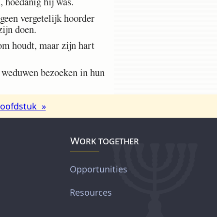
, hoedanig hij was.
 geen vergetelijk hoorder
 zijn doen.
oom houdt, maar zijn hart
n weduwen bezoeken in hun
oofdstuk »
Work together
Opportunities
Resources