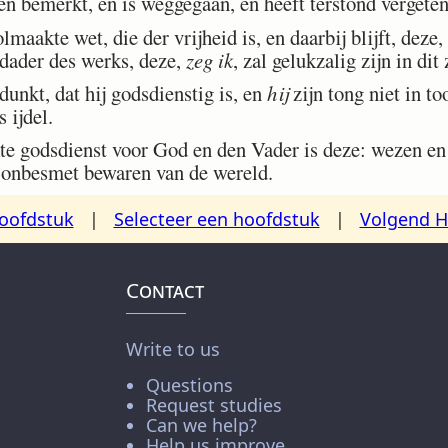
n bemerkt, en is weggegaan, en heeft terstond vergeten
maakte wet, die der vrijheid is, en daarbij blijft, deze,
dader des werks, deze,
zeg ik
, zal gelukzalig zijn in dit
nkt, dat hij godsdienstig is, en
hij
zijn tong niet in t
 ijdel.
e godsdienst voor God en den Vader is deze: wezen e
 onbesmet bewaren van de wereld.
oofdstuk
|
Selecteer een hoofdstuk
|
Volgend H
Contact
Write to us
Questions
Request studies
Can we help?
Help us improve