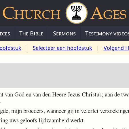
dies
The Bible
Sermons
Testimony video
oofdstuk
|
Selecteer een hoofdstuk
|
Volgend H
t van God en van den Heere Jezus Christus; aan de twa
.
de, mijn broeders, wanneer gij in velerlei verzoekingen
ng uws geloofs lijdzaamheid werkt.