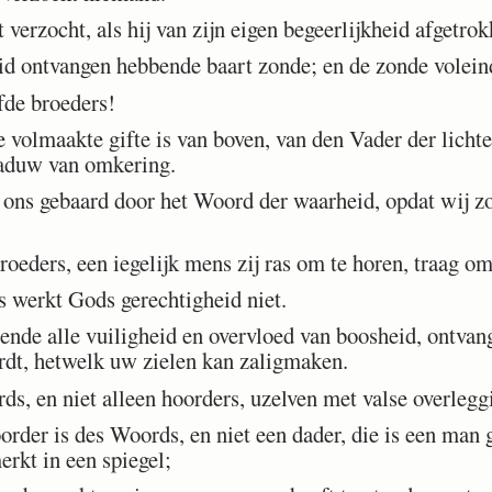
erzocht, als hij van zijn eigen begeerlijkheid afgetrok
d ontvangen hebbende baart zonde; en de zonde voleind
fde broeders!
 volmaakte gifte is van boven, van den Vader der lich
haduw van omkering.
 ons gebaard door het Woord der waarheid, opdat wij z
eders, een iegelijk mens zij ras om te horen, traag om 
werkt Gods gerechtigheid niet.
de alle vuiligheid en overvloed van boosheid, ontvan
dt, hetwelk uw zielen kan zaligmaken.
s, en niet alleen hoorders, uzelven met valse overlegg
er is des Woords, en niet een dader, die is een man ge
rkt in een spiegel;