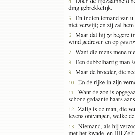
Doch de lijdzaamheid heb
4
ding gebrekkelijk.
En indien iemand van u w
5
niet verwijt; en zij zal he
Maar dat hij
ze
begere in
6
wind gedreven en op
gewor
Want die mens mene niet, 
7
Een dubbelhartig man
i
8
Maar de broeder, die nede
9
En de rijke in zijn verne
10
Want de zon is opgegaan 
11
schone gedaante haars aansc
Zalig is de man, die verz
12
levens ontvangen, welke de
Niemand, als hij verzoc
13
met het kwade, en Hij Zelf