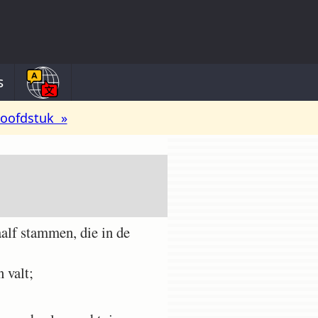
s
oofdstuk »
alf stammen, die in de
 valt;