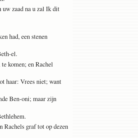
 uw zaad na u zal Ik dit
ken had, een stenen
eth-el.
h te komen; en Rachel
ot haar: Vrees niet; want
emde Ben-oni; maar zijn
Bethlehem.
n Rachels graf tot op dezen