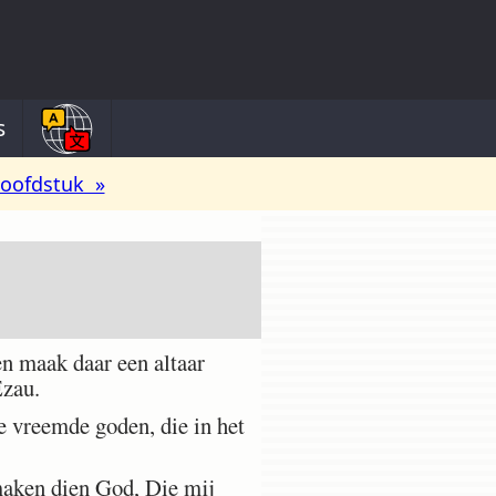
s
oofdstuk »
n maak daar een altaar
Ezau.
e vreemde goden, die in het
maken dien God, Die mij