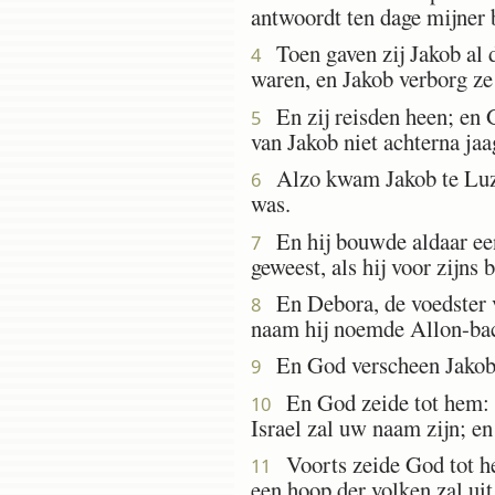
antwoordt ten dage mijner 
Toen gaven zij Jakob al d
4
waren, en Jakob verborg ze
En zij reisden heen; en G
5
van Jakob niet achterna ja
Alzo kwam Jakob te Luz, h
6
was.
En hij bouwde aldaar een
7
geweest, als hij voor zijns
En Debora, de voedster va
8
naam hij noemde Allon-ba
En God verscheen Jakob 
9
En God zeide tot hem: 
10
Israel zal uw naam zijn; e
Voorts zeide God tot he
11
een hoop der volken zal ui