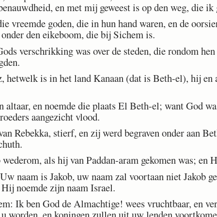
benauwdheid, en met mij geweest is op den weg, die ik
ie vreemde goden, die in hun hand waren, en de oorsier
 onder den eikeboom, die bij Sichem is.
ods verschrikking was over de steden, die rondom hen 
agden.
etwelk is in het land Kanaan (dat is Beth-el), hij en a
 altaar, en noemde die plaats El Beth-el; want God w
 broeders aangezicht vlood.
n Rebekka, stierf, en zij werd begraven onder aan Beth
chuth.
wederom, als hij van Paddan-aram gekomen was; en H
Uw naam is Jakob, uw naam zal voortaan niet Jakob 
n Hij noemde zijn naam Israel.
m: Ik ben God de Almachtige! wees vruchtbaar, en ver
t u worden, en koningen zullen uit uw lenden voortkome