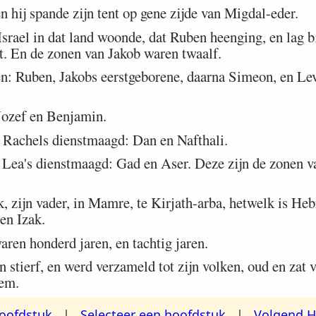
n hij spande zijn tent op gene zijde van Migdal-eder.
srael in dat land woonde, dat Ruben heenging, en lag bi
et. En de zonen van Jakob waren twaalf.
 Ruben, Jakobs eerstgeborene, daarna Simeon, en Levi,
ozef en Benjamin.
Rachels dienstmaagd: Dan en Nafthali.
Lea's dienstmaagd: Gad en Aser. Deze zijn de zonen v
 zijn vader, in Mamre, te Kirjath-arba, hetwelk is He
en Izak.
en honderd jaren, en tachtig jaren.
 stierf, en werd verzameld tot zijn volken, oud en zat 
hem.
oofdstuk
|
Selecteer een hoofdstuk
|
Volgend H