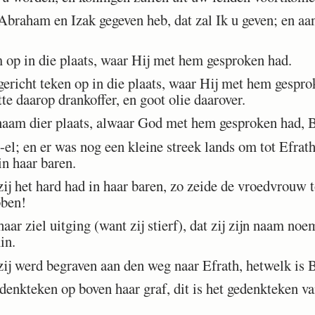
Abraham en Izak gegeven heb, dat zal Ik u geven; en aan
p in die plaats, waar Hij met hem gesproken had.
richt teken op in die plaats, waar Hij met hem gespro
tte daarop drankoffer, en goot olie daarover.
am dier plaats, alwaar God met hem gesproken had, B
el; en er was nog een kleine streek lands om tot Efrat
in haar baren.
ij het hard had in haar baren, zo zeide de vroedvrouw t
bben!
ar ziel uitging (want zij stierf), dat zij zijn naam no
in.
ij werd begraven aan den weg naar Efrath, hetwelk is 
enkteken op boven haar graf, dit is het gedenkteken va