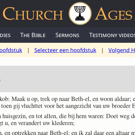
dies
The Bible
Sermons
Testimony video
oofdstuk
|
Selecteer een hoofdstuk
|
Volgend H
5
b: Maak u op, trek op naar Beth-el, en woon aldaar; e
 toen gij vluchttet voor het aangezicht van uw broeder 
 huisgezin, en tot allen, die bij hem waren: Doet weg d
gt u, en verandert uw klederen;
en optrekken naar Beth-el; en ik zal daar een altaar 