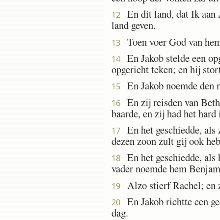
En dit land, dat Ik aan 
12
land geven.
Toen voer God van hem o
13
En Jakob stelde een opge
14
opgericht teken; en hij stor
En Jakob noemde den na
15
En zij reisden van Beth-
16
baarde, en zij had het hard 
En het geschiedde, als z
17
dezen zoon zult gij ook he
En het geschiedde, als ha
18
vader noemde hem Benjam
Alzo stierf Rachel; en z
19
En Jakob richtte een ged
20
dag.