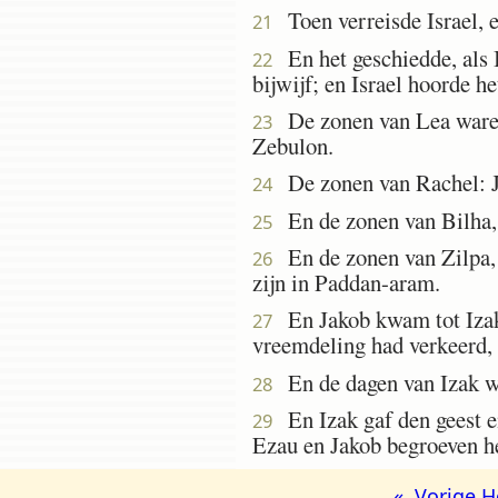
Toen verreisde Israel, e
21
En het geschiedde, als I
22
bijwijf; en Israel hoorde h
De zonen van Lea waren:
23
Zebulon.
De zonen van Rachel: J
24
En de zonen van Bilha, 
25
En de zonen van Zilpa, 
26
zijn in Paddan-aram.
En Jakob kwam tot Izak,
27
vreemdeling had verkeerd, 
En de dagen van Izak war
28
En Izak gaf den geest en
29
Ezau en Jakob begroeven 
« Vorige H