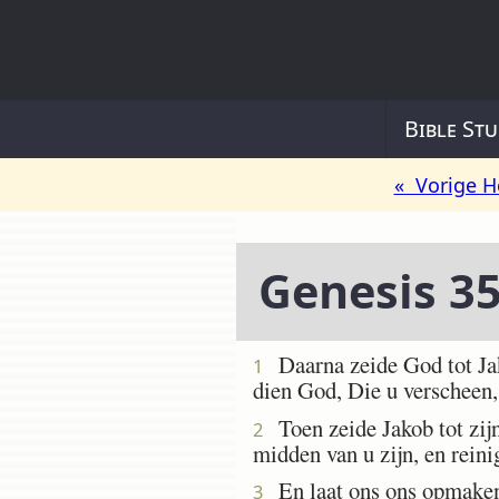
Bible Stu
« Vorige H
Genesis 3
Daarna zeide God tot Jako
1
dien God, Die u verscheen,
Toen zeide Jakob tot zijn
2
midden van u zijn, en reini
En laat ons ons opmaken, 
3