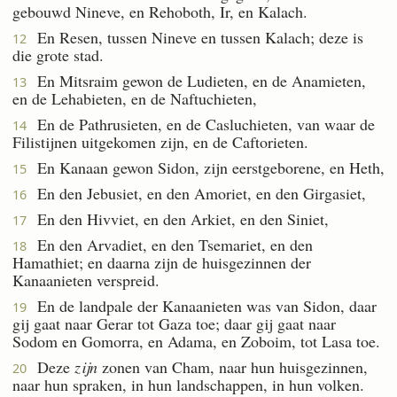
gebouwd Nineve, en Rehoboth, Ir, en Kalach.
En Resen, tussen Nineve en tussen Kalach; deze is
12
die grote stad.
En Mitsraim gewon de Ludieten, en de Anamieten,
13
en de Lehabieten, en de Naftuchieten,
En de Pathrusieten, en de Casluchieten, van waar de
14
Filistijnen uitgekomen zijn, en de Caftorieten.
En Kanaan gewon Sidon, zijn eerstgeborene, en Heth,
15
En den Jebusiet, en den Amoriet, en den Girgasiet,
16
En den Hivviet, en den Arkiet, en den Siniet,
17
En den Arvadiet, en den Tsemariet, en den
18
Hamathiet; en daarna zijn de huisgezinnen der
Kanaanieten verspreid.
En de landpale der Kanaanieten was van Sidon, daar
19
gij gaat naar Gerar tot Gaza toe; daar gij gaat naar
Sodom en Gomorra, en Adama, en Zoboim, tot Lasa toe.
Deze
zijn
zonen van Cham, naar hun huisgezinnen,
20
naar hun spraken, in hun landschappen, in hun volken.