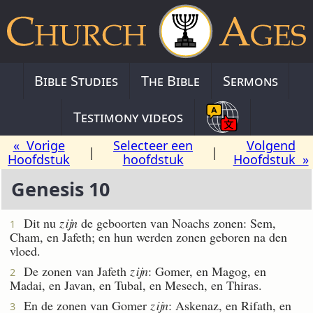
Bible Studies
The Bible
Sermons
Testimony videos
« Vorige
Selecteer een
Volgend
|
|
Hoofdstuk
hoofdstuk
Hoofdstuk »
Genesis 10
Dit nu
zijn
de geboorten van Noachs zonen: Sem,
1
Cham, en Jafeth; en hun werden zonen geboren na den
vloed.
De zonen van Jafeth
zijn
: Gomer, en Magog, en
2
Madai, en Javan, en Tubal, en Mesech, en Thiras.
En de zonen van Gomer
zijn
: Askenaz, en Rifath, en
3