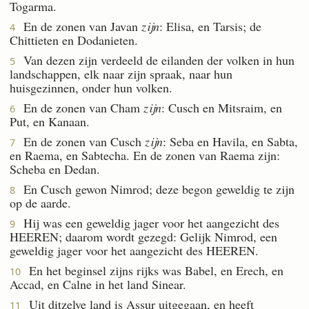
Togarma.
En de zonen van Javan
zijn
: Elisa, en Tarsis; de
4
Chittieten en Dodanieten.
Van dezen zijn verdeeld de eilanden der volken in hun
5
landschappen, elk naar zijn spraak, naar hun
huisgezinnen, onder hun volken.
En de zonen van Cham
zijn
: Cusch en Mitsraim, en
6
Put, en Kanaan.
En de zonen van Cusch
zijn
: Seba en Havila, en Sabta,
7
en Raema, en Sabtecha. En de zonen van Raema zijn:
Scheba en Dedan.
En Cusch gewon Nimrod; deze begon geweldig te zijn
8
op de aarde.
Hij was een geweldig jager voor het aangezicht des
9
HEEREN; daarom wordt gezegd: Gelijk Nimrod, een
geweldig jager voor het aangezicht des HEEREN.
En het beginsel zijns rijks was Babel, en Erech, en
10
Accad, en Calne in het land Sinear.
Uit ditzelve land is Assur uitgegaan, en heeft
11