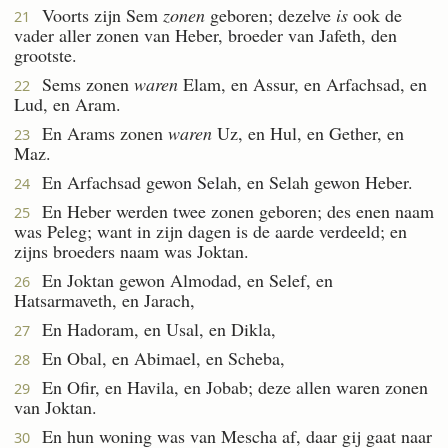
Voorts zijn Sem
zonen
geboren; dezelve
is
ook de
21
vader aller zonen van Heber, broeder van Jafeth, den
grootste.
Sems zonen
waren
Elam, en Assur, en Arfachsad, en
22
Lud, en Aram.
En Arams zonen
waren
Uz, en Hul, en Gether, en
23
Maz.
En Arfachsad gewon Selah, en Selah gewon Heber.
24
En Heber werden twee zonen geboren; des enen naam
25
was Peleg; want in zijn dagen is de aarde verdeeld; en
zijns broeders naam was Joktan.
En Joktan gewon Almodad, en Selef, en
26
Hatsarmaveth, en Jarach,
En Hadoram, en Usal, en Dikla,
27
En Obal, en Abimael, en Scheba,
28
En Ofir, en Havila, en Jobab; deze allen waren zonen
29
van Joktan.
En hun woning was van Mescha af, daar gij gaat naar
30