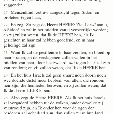
zeggende:
Mensenkind! zet uw aangezicht tegen Sidon, en
21
profeteer tegen haar,
En zeg: Zo zegt de Heere HEERE: Zie, Ik
wil
aan u,
22
o Sidon! en zal in het midden van u verheerlijkt worden;
en zij zullen weten, dat Ik de HEERE ben, als Ik
gerichten in haar zal hebben geoefend, en in haar
geheiligd zal zijn.
Want Ik zal de pestilentie in haar zenden, en bloed op
23
haar straten, en de verslagenen zullen vallen in het
midden van haar, door het zwaard,
dat
tegen haar zal zijn
van rondom; en zij zullen weten, dat Ik de HEERE ben.
En het huis Israels zal geen smartenden doorn noch
24
wee doende distel meer hebben, van allen, die rondom
hen zijn, die henlieden beroven; en zij zullen weten, dat
Ik de Heere HEERE ben.
Alzo zegt de Heere HEERE: Als Ik het huis Israels
25
zal vergaderd hebben uit de volken, onder dewelke zij
verstrooid zijn, en Ik onder hen voor de ogen der
heidenen zal geheiligd zijn, dan zullen zij in hun land