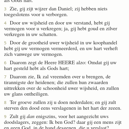
Zie, gij zijt wijzer dan Daniel; zij hebben niets
3
toegeslotens voor u verborgen.
Door uw wijsheid en door uw verstand, hebt gij
4
vermogen voor u verkregen; ja, gij hebt goud en zilver
verkregen in uw schatten.
Door de grootheid uwer wijsheid in uw koophandel
5
hebt gij uw vermogen vermeerderd, en uw hart verheft
zich vanwege uw vermogen.
Daarom zegt de Heere HEERE alzo: Omdat gij uw
6
hart gesteld hebt als Gods hart;
Daarom zie, Ik zal vreemden over u brengen, de
7
tirannigste der heidenen; die zullen hun zwaarden
uittrekken over de schoonheid uwer wijsheid, en zullen
uw glans ontheiligen.
Ter groeve zullen zij u doen nederdalen; en gij zult
8
sterven den dood eens verslagenen in het hart der zeeen.
Zult gij
dan
enigszins, voor het aangezicht uws
9
doodslagers, zeggen: Ik ben God? daar gij een mens zijt
en geen God, in de hand desgenen, die u verslaat?