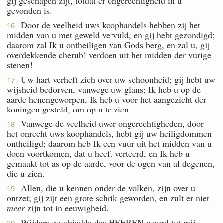
gij geschapen zijt, totdat er ongerechtigheid in u
gevonden is.
Door de veelheid uws koophandels hebben zij het
16
midden van u met geweld vervuld, en gij hebt gezondigd;
daarom zal Ik u ontheiligen van Gods berg, en zal u, gij
overdekkende cherub! verdoen uit het midden der vurige
stenen!
Uw hart verheft zich over uw schoonheid; gij hebt uw
17
wijsheid bedorven, vanwege uw glans; Ik heb u op de
aarde henengeworpen, Ik heb u voor het aangezicht der
koningen gesteld, om op u te zien.
Vanwege de veelheid uwer ongerechtigheden, door
18
het onrecht uws koophandels, hebt gij uw heiligdommen
ontheiligd; daarom heb Ik een vuur uit het midden van u
doen voortkomen, dat u heeft verteerd, en Ik heb u
gemaakt tot as op de aarde, voor de ogen van al degenen,
die u zien.
Allen, die u kennen onder de volken, zijn over u
19
ontzet; gij zijt een grote schrik geworden, en zult er niet
meer
zijn tot in eeuwigheid.
Wijders geschiedde des HEEREN woord tot mij,
20