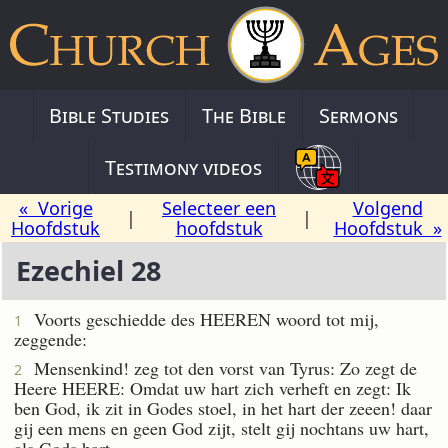
Bible Studies
The Bible
Sermons
Testimony videos
« Vorige
Selecteer een
Volgend
|
|
Hoofdstuk
hoofdstuk
Hoofdstuk »
Ezechiel 28
Voorts geschiedde des HEEREN woord tot mij,
1
zeggende:
Mensenkind! zeg tot den vorst van Tyrus: Zo zegt de
2
Heere HEERE: Omdat uw hart zich verheft en zegt: Ik
ben God, ik zit in Godes stoel, in het hart der zeeen! daar
gij een mens en geen God zijt, stelt gij nochtans uw hart,
als Gods hart.