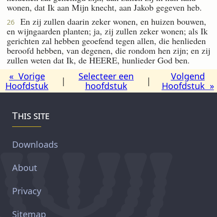
wonen, dat Ik aan Mijn knecht, aan Jakob gegeven heb.
En zij zullen daarin zeker wonen, en huizen bouwen,
26
en wijngaarden planten; ja, zij zullen zeker wonen; als Ik
gerichten zal hebben geoefend tegen allen, die henlieden
beroofd hebben, van degenen, die rondom hen zijn; en zij
zullen weten dat Ik, de HEERE, hunlieder God ben.
« Vorige
Selecteer een
Volgend
|
|
Hoofdstuk
hoofdstuk
Hoofdstuk »
This site
Downloads
About
Privacy
Sitemap