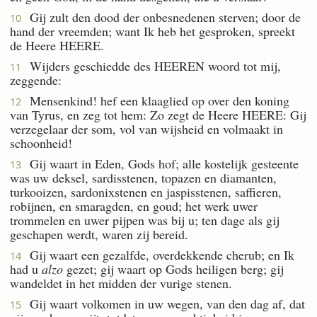
Gij zult den dood der onbesnedenen sterven; door de
10
hand der vreemden; want Ik heb het gesproken, spreekt
de Heere HEERE.
Wijders geschiedde des HEEREN woord tot mij,
11
zeggende:
Mensenkind! hef een klaaglied op over den koning
12
van Tyrus, en zeg tot hem: Zo zegt de Heere HEERE: Gij
verzegelaar der som, vol van wijsheid en volmaakt in
schoonheid!
Gij waart in Eden, Gods hof; alle kostelijk gesteente
13
was uw deksel, sardisstenen, topazen en diamanten,
turkooizen, sardonixstenen en jaspisstenen, saffieren,
robijnen, en smaragden, en goud; het werk uwer
trommelen en uwer pijpen was bij u; ten dage als gij
geschapen werdt, waren zij bereid.
Gij waart een gezalfde, overdekkende cherub; en Ik
14
had u
alzo
gezet; gij waart op Gods heiligen berg; gij
wandeldet in het midden der vurige stenen.
Gij waart volkomen in uw wegen, van den dag af, dat
15