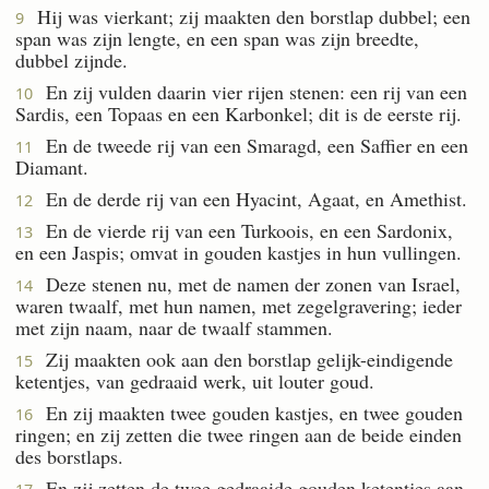
Hij was vierkant; zij maakten den borstlap dubbel; een
9
span was zijn lengte, en een span was zijn breedte,
dubbel zijnde.
En zij vulden daarin vier rijen stenen: een rij van een
10
Sardis, een Topaas en een Karbonkel; dit is de eerste rij.
En de tweede rij van een Smaragd, een Saffier en een
11
Diamant.
En de derde rij van een Hyacint, Agaat, en Amethist.
12
En de vierde rij van een Turkoois, en een Sardonix,
13
en een Jaspis; omvat in gouden kastjes in hun vullingen.
Deze stenen nu, met de namen der zonen van Israel,
14
waren twaalf, met hun namen, met zegelgravering; ieder
met zijn naam, naar de twaalf stammen.
Zij maakten ook aan den borstlap gelijk-eindigende
15
ketentjes, van gedraaid werk, uit louter goud.
En zij maakten twee gouden kastjes, en twee gouden
16
ringen; en zij zetten die twee ringen aan de beide einden
des borstlaps.
En zij zetten de twee gedraaide gouden ketentjes aan