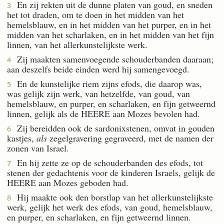
En zij rekten uit de dunne platen van goud, en sneden
3
het tot draden, om te doen in het midden van het
hemelsblauw, en in het midden van het purper, en in het
midden van het scharlaken, en in het midden van het fijn
linnen, van het allerkunstelijkste werk.
Zij maakten samenvoegende schouderbanden daaraan;
4
aan deszelfs beide einden werd hij samengevoegd.
En de kunstelijke riem zijns efods, die daarop was,
5
was gelijk zijn werk, van hetzelfde, van goud, van
hemelsblauw, en purper, en scharlaken, en fijn getweernd
linnen, gelijk als de HEERE aan Mozes bevolen had.
Zij bereidden ook de sardonixstenen, omvat in gouden
6
kastjes,
als
zegelgravering gegraveerd, met de namen der
zonen van Israel.
En hij zette ze op de schouderbanden des efods, tot
7
stenen der gedachtenis voor de kinderen Israels, gelijk de
HEERE aan Mozes geboden had.
Hij maakte ook den borstlap van het allerkunstelijkste
8
werk, gelijk het werk des efods, van goud, hemelsblauw,
en purper, en scharlaken, en fijn getweernd linnen.