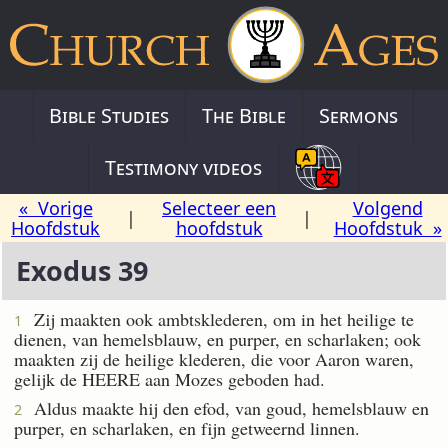
Bible Studies
The Bible
Sermons
Testimony videos
« Vorige
Selecteer een
Volgend
|
|
Hoofdstuk
hoofdstuk
Hoofdstuk »
Exodus 39
Zij maakten ook ambtsklederen, om in het heilige te
1
dienen, van hemelsblauw, en purper, en scharlaken; ook
maakten zij de heilige klederen, die voor Aaron waren,
gelijk de HEERE aan Mozes geboden had.
Aldus maakte hij den efod, van goud, hemelsblauw en
2
purper, en scharlaken, en fijn getweernd linnen.