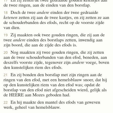
17
de twee ringen, aan de einden van den borstlap.
Doch de twee
andere
einden der twee gedraaide
18
ketenen
zetten zij aan de twee kastjes, en zij zetten ze aan
de schouderbanden des efods, recht op de voorste zijde
van dien.
Zij maakten ook twee gouden ringen, die zij aan de
19
twee
andere
einden des borstlaps zetten, inwendig aan
zijn boord, die aan de zijde des efods is.
Nog maakten zij twee gouden ringen, die zij zetten
20
aan de twee schouderbanden van den efod, beneden, aan
deszelfs voorste zijde, tegenover zijn
andere
voege, boven
den kunstelijken riem des efods.
En zij bonden den borstlap met zijn ringen aan de
21
ringen van den efod, met een hemelsblauw snoer, dat hij
op den kunstelijken riem van den efod was; opdat de
borstlap van den efod niet afgescheiden wierd, gelijk als
de HEERE aan Mozes geboden had.
En hij maakte den mantel des efods van geweven
22
werk, geheel van hemelsblauw.