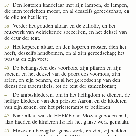
Den louteren kandelaar met zijn lampen, de lampen,
37
die men toerichten moest, en al deszelfs gereedschap, en
de olie tot het licht;
Verder het gouden altaar, en de zalfolie, en het
38
reukwerk van welriekende specerijen, en het deksel van
de deur der tent.
Het koperen altaar, en den koperen rooster, dien het
39
heeft, deszelfs handbomen, en al zijn gereedschap; het
wasvat en zijn voet;
De behangselen des voorhofs, zijn pilaren en zijn
40
voeten, en het deksel van de poort des voorhofs, zijn
zelen, en zijn pennen, en al het gereedschap van den
dienst des tabernakels, tot de tent der samenkomst;
De ambtsklederen, om in het heiligdom te dienen, de
41
heilige klederen van den priester Aaron, en de klederen
van zijn zonen, om het priesterambt te bedienen.
Naar alles, wat de HEERE aan Mozes geboden had,
42
alzo hadden de kinderen Israels het ganse werk gemaakt.
Mozes nu bezag het ganse werk, en ziet, zij hadden
43