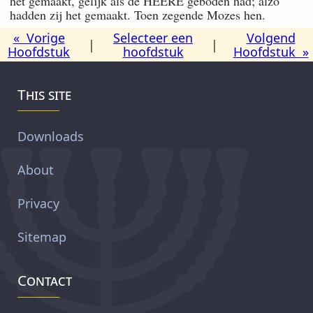
het gemaakt, gelijk als de HEERE geboden had; alzo
hadden zij het gemaakt. Toen zegende Mozes hen.
« Vorige
Selecteer een
Volgend
|
|
Hoofdstuk
hoofdstuk
Hoofdstuk »
This site
Downloads
About
Privacy
Sitemap
Contact