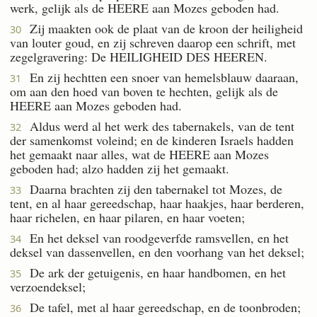
werk, gelijk als de HEERE aan Mozes geboden had.
Zij maakten ook de plaat van de kroon der heiligheid
30
van louter goud, en zij schreven daarop een schrift, met
zegelgravering: De HEILIGHEID DES HEEREN.
En zij hechtten een snoer van hemelsblauw daaraan,
31
om aan den hoed van boven te hechten, gelijk als de
HEERE aan Mozes geboden had.
Aldus werd al het werk des tabernakels, van de tent
32
der samenkomst voleind; en de kinderen Israels hadden
het gemaakt naar alles, wat de HEERE aan Mozes
geboden had; alzo hadden zij het gemaakt.
Daarna brachten zij den tabernakel tot Mozes, de
33
tent, en al haar gereedschap, haar haakjes, haar berderen,
haar richelen, en haar pilaren, en haar voeten;
En het deksel van roodgeverfde ramsvellen, en het
34
deksel van dassenvellen, en den voorhang van het deksel;
De ark der getuigenis, en haar handbomen, en het
35
verzoendeksel;
De tafel, met al haar gereedschap, en de toonbroden;
36