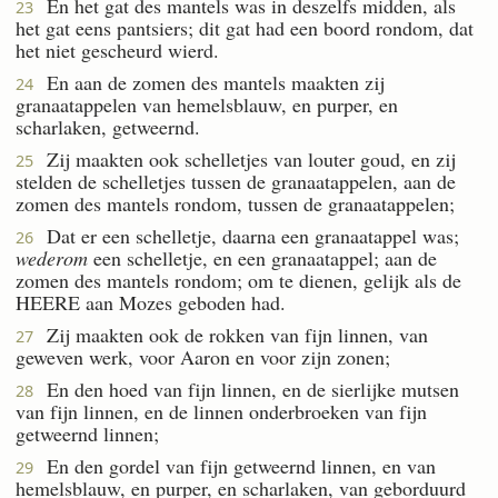
En het gat des mantels was in deszelfs midden, als
23
het gat eens pantsiers; dit gat had een boord rondom, dat
het niet gescheurd wierd.
En aan de zomen des mantels maakten zij
24
granaatappelen van hemelsblauw, en purper, en
scharlaken, getweernd.
Zij maakten ook schelletjes van louter goud, en zij
25
stelden de schelletjes tussen de granaatappelen, aan de
zomen des mantels rondom, tussen de granaatappelen;
Dat er een schelletje, daarna een granaatappel was;
26
wederom
een schelletje, en een granaatappel; aan de
zomen des mantels rondom; om te dienen, gelijk als de
HEERE aan Mozes geboden had.
Zij maakten ook de rokken van fijn linnen, van
27
geweven werk, voor Aaron en voor zijn zonen;
En den hoed van fijn linnen, en de sierlijke mutsen
28
van fijn linnen, en de linnen onderbroeken van fijn
getweernd linnen;
En den gordel van fijn getweernd linnen, en van
29
hemelsblauw, en purper, en scharlaken, van geborduurd