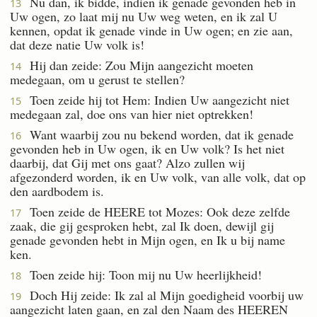
Nu dan, ik bidde, indien ik genade gevonden heb in
13
Uw ogen, zo laat mij nu Uw weg weten, en ik zal U
kennen, opdat ik genade vinde in Uw ogen; en zie aan,
dat deze natie Uw volk is!
Hij dan zeide: Zou Mijn aangezicht moeten
14
medegaan, om u gerust te stellen?
Toen zeide hij tot Hem: Indien Uw aangezicht niet
15
medegaan zal, doe ons van hier niet optrekken!
Want waarbij zou nu bekend worden, dat ik genade
16
gevonden heb in Uw ogen, ik en Uw volk? Is het niet
daarbij, dat Gij met ons gaat? Alzo zullen wij
afgezonderd worden, ik en Uw volk, van alle volk, dat op
den aardbodem is.
Toen zeide de HEERE tot Mozes: Ook deze zelfde
17
zaak, die gij gesproken hebt, zal Ik doen, dewijl gij
genade gevonden hebt in Mijn ogen, en Ik u bij name
ken.
Toen zeide hij: Toon mij nu Uw heerlijkheid!
18
Doch Hij zeide: Ik zal al Mijn goedigheid voorbij uw
19
aangezicht laten gaan, en zal den Naam des HEEREN