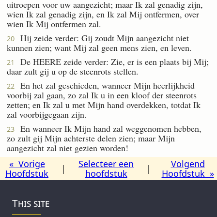
uitroepen voor uw aangezicht; maar Ik zal genadig zijn,
wien Ik zal genadig zijn, en Ik zal Mij ontfermen, over
wien Ik Mij ontfermen zal.
Hij zeide verder: Gij zoudt Mijn aangezicht niet
20
kunnen zien; want Mij zal geen mens zien, en leven.
De HEERE zeide verder: Zie, er is een plaats bij Mij;
21
daar zult gij u op de steenrots stellen.
En het zal geschieden, wanneer Mijn heerlijkheid
22
voorbij zal gaan, zo zal Ik u in een kloof der steenrots
zetten; en Ik zal u met Mijn hand overdekken, totdat Ik
zal voorbijgegaan zijn.
En wanneer Ik Mijn hand zal weggenomen hebben,
23
zo zult gij Mijn achterste delen zien; maar Mijn
aangezicht zal niet gezien worden!
« Vorige
Selecteer een
Volgend
|
|
Hoofdstuk
hoofdstuk
Hoofdstuk »
This site