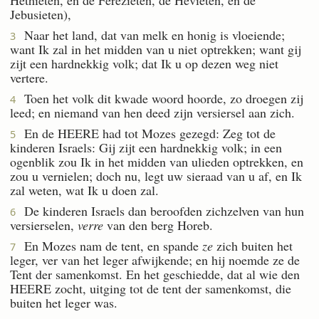
Jebusieten),
Naar het land, dat van melk en honig is vloeiende;
3
want Ik zal in het midden van u niet optrekken; want gij
zijt een hardnekkig volk; dat Ik u op dezen weg niet
vertere.
Toen het volk dit kwade woord hoorde, zo droegen zij
4
leed; en niemand van hen deed zijn versiersel aan zich.
En de HEERE had tot Mozes gezegd: Zeg tot de
5
kinderen Israels: Gij zijt een hardnekkig volk; in een
ogenblik zou Ik in het midden van ulieden optrekken, en
zou u vernielen; doch nu, legt uw sieraad van u af, en Ik
zal weten, wat Ik u doen zal.
De kinderen Israels dan beroofden zichzelven van hun
6
versierselen,
verre
van den berg Horeb.
En Mozes nam de tent, en spande
ze
zich buiten het
7
leger, ver van het leger afwijkende; en hij noemde ze de
Tent der samenkomst. En het geschiedde, dat al wie den
HEERE zocht, uitging tot de tent der samenkomst, die
buiten het leger was.