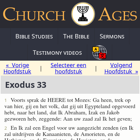
Bible Studies
The Bible
Sermons
Testimony videos
« Vorige
Selecteer een
Volgend
|
|
Hoofdstuk
hoofdstuk
Hoofdstuk »
Exodus 33
Voorts sprak de HEERE tot Mozes: Ga heen, trek op
1
van hier, gij en het volk, dat gij uit Egypteland opgevoerd
hebt, naar het land, dat Ik Abraham, Izak en Jakob
gezworen heb, zeggende: Aan uw zaad zal Ik het geven;
En Ik zal een Engel voor uw aangezicht zenden (en Ik
2
zal uitdrijven de Kanaanieten, de Amorieten, en de
Hethieten, en de Ferezieten, de Hevieten, en de