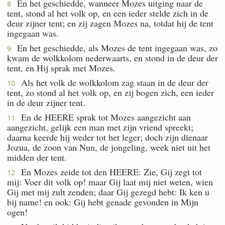
En het geschiedde, wanneer Mozes uitging naar de
8
tent, stond al het volk op, en een ieder stelde zich in de
deur zijner tent; en zij zagen Mozes na, totdat hij de tent
ingegaan was.
En het geschiedde, als Mozes de tent ingegaan was, zo
9
kwam de wolkkolom nederwaarts, en stond in de deur der
tent, en Hij sprak met Mozes.
Als het volk de wolkkolom zag staan in de deur der
10
tent, zo stond al het volk op, en zij bogen zich, een ieder
in de deur zijner tent.
En de HEERE sprak tot Mozes aangezicht aan
11
aangezicht, gelijk een man met zijn vriend spreekt;
daarna keerde hij weder tot het leger; doch zijn dienaar
Jozua, de zoon van Nun, de jongeling, week niet uit het
midden der tent.
En Mozes zeide tot den HEERE: Zie, Gij zegt tot
12
mij: Voer dit volk op! maar Gij laat mij niet weten, wien
Gij met mij zult zenden; daar Gij gezegd hebt: Ik ken u
bij name! en ook: Gij hebt genade gevonden in Mijn
ogen!