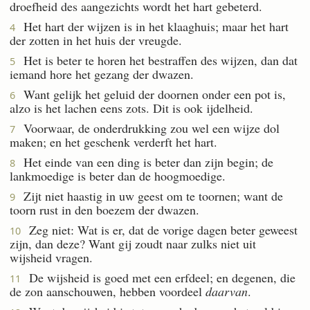
droefheid des aangezichts wordt het hart gebeterd.
Het hart der wijzen is in het klaaghuis; maar het hart
4
der zotten in het huis der vreugde.
Het is beter te horen het bestraffen des wijzen, dan dat
5
iemand hore het gezang der dwazen.
Want gelijk het geluid der doornen onder een pot is,
6
alzo is het lachen eens zots. Dit is ook ijdelheid.
Voorwaar, de onderdrukking zou wel een wijze dol
7
maken; en het geschenk verderft het hart.
Het einde van een ding is beter dan zijn begin; de
8
lankmoedige is beter dan de hoogmoedige.
Zijt niet haastig in uw geest om te toornen; want de
9
toorn rust in den boezem der dwazen.
Zeg niet: Wat is er, dat de vorige dagen beter geweest
10
zijn, dan deze? Want gij zoudt naar zulks niet uit
wijsheid vragen.
De wijsheid is goed met een erfdeel; en degenen, die
11
de zon aanschouwen, hebben voordeel
daarvan
.