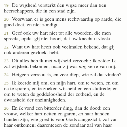
De wijsheid versterkt den wijze meer dan tien
19
heerschappers, die in een stad zijn.
Voorwaar, er is geen mens rechtvaardig op aarde, die
20
goed doet, en niet zondigt.
Geef ook uw hart niet tot alle woorden, die men
21
spreekt, opdat gij niet hoort, dat uw knecht u vloekt.
Want uw hart heeft ook veelmalen bekend, dat gij
22
ook anderen gevloekt hebt.
Dit alles heb ik met wijsheid verzocht; ik zeide: Ik
23
zal wijsheid bekomen, maar zij was
nog
verre van mij.
Hetgeen verre af is, en zeer diep, wie zal dat vinden?
24
Ik keerde mij om, en mijn hart, om te weten, en om
25
na te sporen, en te zoeken wijsheid en een sluitrede; en
om te weten de goddeloosheid der zotheid, en de
dwaasheid der onzinnigheden.
En ik vond een bitterder ding, dan de dood: een
26
vrouw, welker hart netten en garen,
en
haar handen
banden zijn; wie goed is voor Gods aangezicht, zal van
haar ontkomen; daarentegen de zondaar zal van haar