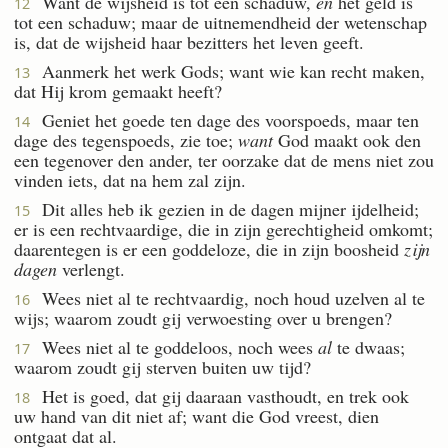
Want de wijsheid is tot een schaduw,
en
het geld is
12
tot een schaduw; maar de uitnemendheid der wetenschap
is, dat de wijsheid haar bezitters het leven geeft.
Aanmerk het werk Gods; want wie kan recht maken,
13
dat Hij krom gemaakt heeft?
Geniet het goede ten dage des voorspoeds, maar ten
14
dage des tegenspoeds, zie toe;
want
God maakt ook den
een tegenover den ander, ter oorzake dat de mens niet zou
vinden iets, dat na hem zal zijn.
Dit alles heb ik gezien in de dagen mijner ijdelheid;
15
er is een rechtvaardige, die in zijn gerechtigheid omkomt;
daarentegen is er een goddeloze, die in zijn boosheid
zijn
dagen
verlengt.
Wees niet al te rechtvaardig, noch houd uzelven al te
16
wijs; waarom zoudt gij verwoesting over u brengen?
Wees niet al te goddeloos, noch wees
al
te dwaas;
17
waarom zoudt gij sterven buiten uw tijd?
Het is goed, dat gij daaraan vasthoudt, en trek ook
18
uw hand van dit niet af; want die God vreest, dien
ontgaat dat al.