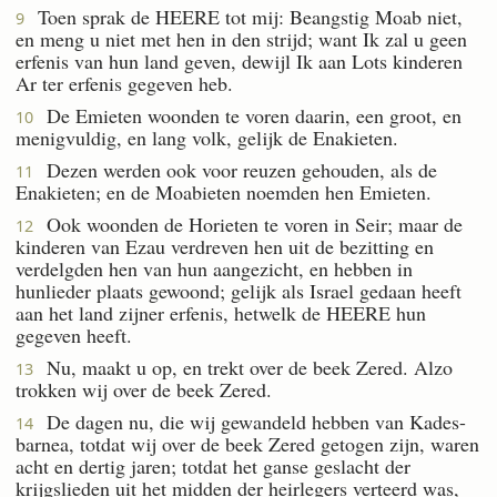
Toen sprak de HEERE tot mij: Beangstig Moab niet,
9
en meng u niet met hen in den strijd; want Ik zal u geen
erfenis van hun land geven, dewijl Ik aan Lots kinderen
Ar ter erfenis gegeven heb.
De Emieten woonden te voren daarin, een groot, en
10
menigvuldig, en lang volk, gelijk de Enakieten.
Dezen werden ook voor reuzen gehouden, als de
11
Enakieten; en de Moabieten noemden hen Emieten.
Ook woonden de Horieten te voren in Seir; maar de
12
kinderen van Ezau verdreven hen uit de bezitting en
verdelgden hen van hun aangezicht, en hebben in
hunlieder plaats gewoond; gelijk als Israel gedaan heeft
aan het land zijner erfenis, hetwelk de HEERE hun
gegeven heeft.
Nu, maakt u op, en trekt over de beek Zered. Alzo
13
trokken wij over de beek Zered.
De dagen nu, die wij gewandeld hebben van Kades-
14
barnea, totdat wij over de beek Zered getogen zijn, waren
acht en dertig jaren; totdat het ganse geslacht der
krijgslieden uit het midden der heirlegers verteerd was,