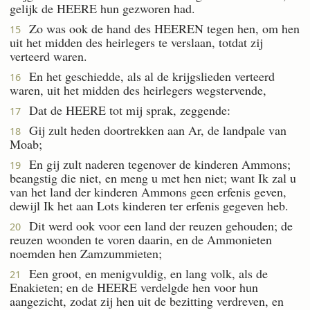
gelijk de HEERE hun gezworen had.
Zo was ook de hand des HEEREN tegen hen, om hen
15
uit het midden des heirlegers te verslaan, totdat zij
verteerd waren.
En het geschiedde, als al de krijgslieden verteerd
16
waren, uit het midden des heirlegers wegstervende,
Dat de HEERE tot mij sprak, zeggende:
17
Gij zult heden doortrekken aan Ar, de landpale van
18
Moab;
En gij zult naderen tegenover de kinderen Ammons;
19
beangstig die niet, en meng u met hen niet; want Ik zal u
van het land der kinderen Ammons geen erfenis geven,
dewijl Ik het aan Lots kinderen ter erfenis gegeven heb.
Dit werd ook voor een land der reuzen gehouden; de
20
reuzen woonden te voren daarin, en de Ammonieten
noemden hen Zamzummieten;
Een groot, en menigvuldig, en lang volk, als de
21
Enakieten; en de HEERE verdelgde hen voor hun
aangezicht, zodat zij hen uit de bezitting verdreven, en