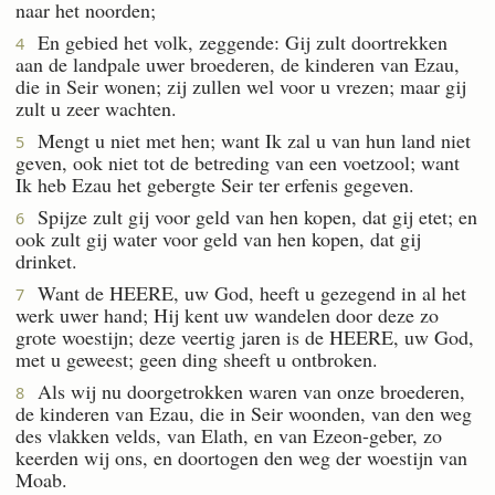
naar het noorden;
En gebied het volk, zeggende: Gij zult doortrekken
4
aan de landpale uwer broederen, de kinderen van Ezau,
die in Seir wonen; zij zullen wel voor u vrezen; maar gij
zult u zeer wachten.
Mengt u niet met hen; want Ik zal u van hun land niet
5
geven, ook niet tot de betreding van een voetzool; want
Ik heb Ezau het gebergte Seir ter erfenis gegeven.
Spijze zult gij voor geld van hen kopen, dat gij etet; en
6
ook zult gij water voor geld van hen kopen, dat gij
drinket.
Want de HEERE, uw God, heeft u gezegend in al het
7
werk uwer hand; Hij kent uw wandelen door deze zo
grote woestijn; deze veertig jaren is de HEERE, uw God,
met u geweest; geen ding sheeft u ontbroken.
Als wij nu doorgetrokken waren van onze broederen,
8
de kinderen van Ezau, die in Seir woonden, van den weg
des vlakken velds, van Elath, en van Ezeon-geber, zo
keerden wij ons, en doortogen den weg der woestijn van
Moab.