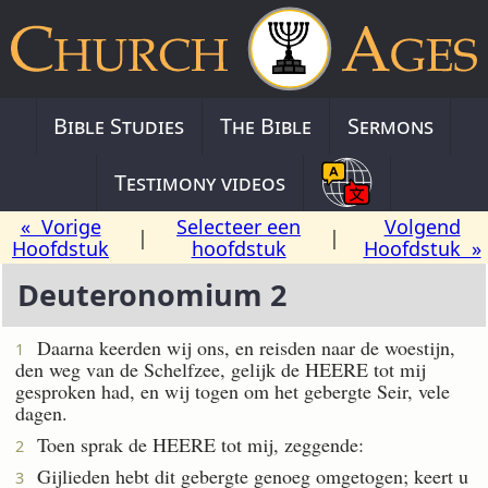
Bible Studies
The Bible
Sermons
Testimony videos
« Vorige
Selecteer een
Volgend
|
|
Hoofdstuk
hoofdstuk
Hoofdstuk »
Deuteronomium 2
Daarna keerden wij ons, en reisden naar de woestijn,
1
den weg van de Schelfzee, gelijk de HEERE tot mij
gesproken had, en wij togen om het gebergte Seir, vele
dagen.
Toen sprak de HEERE tot mij, zeggende:
2
Gijlieden hebt dit gebergte genoeg omgetogen; keert u
3