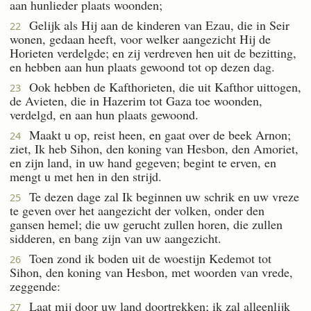
aan hunlieder plaats woonden;
Gelijk als Hij aan de kinderen van Ezau, die in Seir
22
wonen, gedaan heeft, voor welker aangezicht Hij de
Horieten verdelgde; en zij verdreven hen uit de bezitting,
en hebben aan hun plaats gewoond tot op dezen dag.
Ook hebben de Kafthorieten, die uit Kafthor uittogen,
23
de Avieten, die in Hazerim tot Gaza toe woonden,
verdelgd, en aan hun plaats gewoond.
Maakt u op, reist heen, en gaat over de beek Arnon;
24
ziet, Ik heb Sihon, den koning van Hesbon, den Amoriet,
en zijn land, in uw hand gegeven; begint te erven, en
mengt u met hen in den strijd.
Te dezen dage zal Ik beginnen uw schrik en uw vreze
25
te geven over het aangezicht der volken, onder den
gansen hemel; die uw gerucht zullen horen, die zullen
sidderen, en bang zijn van uw aangezicht.
Toen zond ik boden uit de woestijn Kedemot tot
26
Sihon, den koning van Hesbon, met woorden van vrede,
zeggende:
Laat mij door uw land doortrekken; ik zal alleenlijk
27