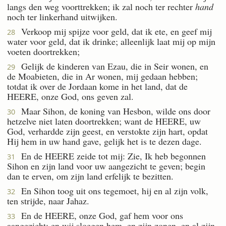
langs den weg voorttrekken; ik zal noch ter rechter
hand
noch ter linkerhand uitwijken.
Verkoop mij spijze voor geld, dat ik ete, en geef mij
28
water voor geld, dat ik drinke; alleenlijk laat mij op mijn
voeten doortrekken;
Gelijk de kinderen van Ezau, die in Seir wonen, en
29
de Moabieten, die in Ar wonen, mij gedaan hebben;
totdat ik over de Jordaan kome in het land, dat de
HEERE, onze God, ons geven zal.
Maar Sihon, de koning van Hesbon, wilde ons door
30
hetzelve niet laten doortrekken; want de HEERE, uw
God, verhardde zijn geest, en verstokte zijn hart, opdat
Hij hem in uw hand gave, gelijk het is te dezen dage.
En de HEERE zeide tot mij: Zie, Ik heb begonnen
31
Sihon en zijn land voor uw aangezicht te geven; begin
dan te erven, om zijn land erfelijk te bezitten.
En Sihon toog uit ons tegemoet, hij en al zijn volk,
32
ten strijde, naar Jahaz.
En de HEERE, onze God, gaf hem voor ons
33
aangezicht; en wij sloegen hem, en zijn zonen, en al zijn