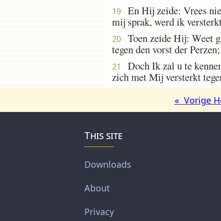
En Hij zeide: Vrees niet,
19
mij sprak, werd ik versterk
Toen zeide Hij: Weet gi
20
tegen den vorst der Perzen;
Doch Ik zal u te kennen g
21
zich met Mij versterkt teg
« Vorige H
This site
Downloads
About
Privacy