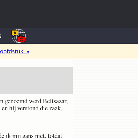
s
oofdstuk »
am genoemd werd Beltsazar,
 en hij verstond die zaak,
e ik mij gans niet, totdat