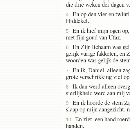
die drie weken der dagen v
En op den vier en twintig
4
Hiddekel.
En ik hief mijn ogen op, 
5
met fijn goud van Ufaz.
En Zijn lichaam was gelij
6
gelijk vurige fakkelen, en 
woorden was gelijk de stem
En ik, Daniel, alleen zag
7
grote verschrikking viel op
Ik dan werd alleen overgel
8
sierlijkheid werd aan mij v
En ik hoorde de stem Zijn
9
slaap op mijn aangezicht, m
En ziet, een hand roerde
10
handen.