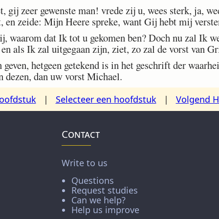
 gij zeer gewenste man! vrede zij u, wees sterk, ja, we
t, en zeide: Mijn Heere spreke, want Gij hebt mij verste
j, waarom dat Ik tot u gekomen ben? Doch nu zal Ik we
 en als Ik zal uitgegaan zijn, ziet, zo zal de vorst van 
even, hetgeen getekend is in het geschrift der waarheid
en dezen, dan uw vorst Michael.
oofdstuk
|
Selecteer een hoofdstuk
|
Volgend H
Contact
Write to us
Questions
Request studies
Can we help?
Help us improve