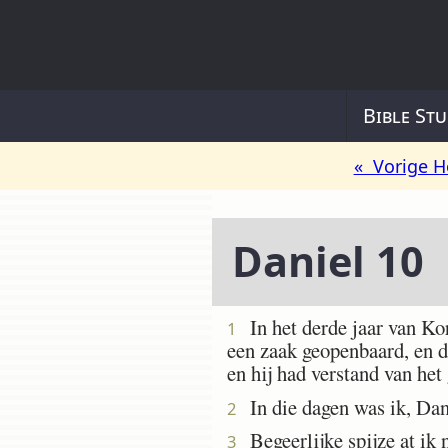
Bible Stu
« Vorige H
Daniel 10
In het derde jaar van Ko
1
een zaak geopenbaard, en d
en hij had verstand van het 
In die dagen was ik, Dani
2
Begeerlijke spijze at ik n
3