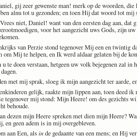
niel, gij zeer gewenste man! merk op de woorden, die Ik
ben alnu tot u gezonden; en toen Hij dat woord tot mij 
Vrees niet, Daniel! want van den eersten dag aan, dat g
 verootmoedigen, voor het aangezicht uws Gods, zijn u
gekomen.
rijks van Perzie stond tegenover Mij een en twintig da
 om Mij te helpen, en Ik werd aldaar gelaten bij de ko
 te doen verstaan, hetgeen uw volk bejegenen zal in h
dagen.
 met mij sprak, sloeg ik mijn aangezicht ter aarde, e
enkinderen gelijk, raakte mijn lippen aan, toen deed ik
Die tegenover mij stond: Mijn Heere! om des gezichts w
cht behoude.
n dezen mijn Heere spreken met dien mijn Heere? Wan
ij, en geen adem is in mij overgebleven.
m aan Een, als
in
de gedaante van een mens; en Hij ver