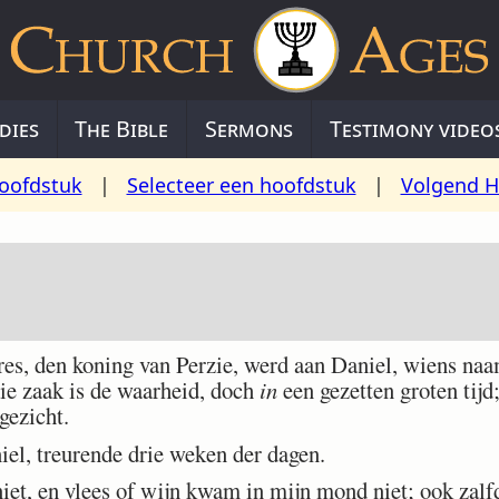
dies
The Bible
Sermons
Testimony video
oofdstuk
|
Selecteer een hoofdstuk
|
Volgend H
res, den koning van Perzie, werd aan Daniel, wiens na
ie zaak is de waarheid, doch
in
een gezetten groten tijd;
gezicht.
el, treurende drie weken der dagen.
iet, en vlees of wijn kwam in mijn mond niet; ook zalfd