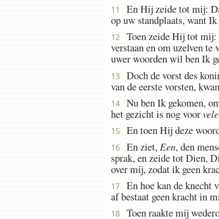
En Hij zeide tot mij: Da
11
op uw standplaats, want Ik 
Toen zeide Hij tot mij: 
12
verstaan en om uzelven te
uwer woorden wil ben Ik 
Doch de vorst des konink
13
van de eerste vorsten, kwam
Nu ben Ik gekomen, om u
14
het gezicht is nog voor
vele
En toen Hij deze woorden
15
En ziet,
Een
, den mens
16
sprak, en zeide tot Dien, 
over mij, zodat ik geen kra
En hoe kan de knecht va
17
af bestaat geen kracht in m
Toen raakte mij wedero
18