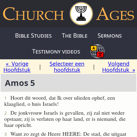
Bible Studies
The Bible
Sermons
Testimony videos
« Vorige
Selecteer een
Volgend
|
|
Hoofdstuk
hoofdstuk
Hoofdstuk »
Amos 5
Hoort dit woord, dat Ik over ulieden ophef, een
1
klaaglied, o huis Israels!
De jonkvrouw Israels is gevallen, zij zal niet weder
2
opstaan; zij is verlaten op haar land, er is niemand, die
haar opricht.
Want zo zegt de Heere HEERE: De stad, die uitgaat
3