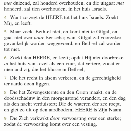
met
duizend, zal honderd overhouden, en die uitgaat
met
honderd, zal tien overhouden, in het huis Israels.
Want zo zegt de HEERE tot het huis Israels: Zoekt
4
Mij, en leeft.
Maar zoekt Beth-el niet, en komt niet te Gilgal, en
5
gaat niet over
naar
Ber-seba; want Gilgal zal voorzeker
gevankelijk worden weggevoerd, en Beth-el zal worden
tot niet.
Zoekt den HEERE, en leeft; opdat Hij niet doorbreke
6
in
het huis van Jozef als een vuur, dat vertere, zodat er
niemand zij, die het blusse in Beth-el;
Die het recht in alsem verkeren, en de gerechtigheid
7
ter aarde doen liggen.
Die het Zevengesternte en den Orion maakt, en de
8
doodsschaduw in den morgenstond verandert, en den dag
als den nacht verduistert; Die de wateren der zee roept,
en giet ze uit op den aardbodem, HEERE is Zijn Naam.
Die Zich verkwikt
door
verwoesting over een sterke;
9
zodat de verwoesting komt over een vesting.