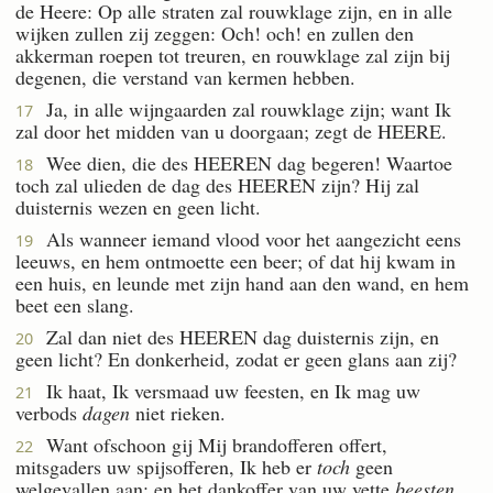
de Heere: Op alle straten zal rouwklage zijn, en in alle
wijken zullen zij zeggen: Och! och! en zullen den
akkerman roepen tot treuren, en rouwklage zal zijn bij
degenen, die verstand van kermen hebben.
Ja, in alle wijngaarden zal rouwklage zijn; want Ik
17
zal door het midden van u doorgaan; zegt de HEERE.
Wee dien, die des HEEREN dag begeren! Waartoe
18
toch zal ulieden de dag des HEEREN zijn? Hij zal
duisternis wezen en geen licht.
Als wanneer iemand vlood voor het aangezicht eens
19
leeuws, en hem ontmoette een beer; of dat hij kwam in
een huis, en leunde met zijn hand aan den wand, en hem
beet een slang.
Zal dan niet des HEEREN dag duisternis zijn, en
20
geen licht? En donkerheid, zodat er geen glans aan zij?
Ik haat, Ik versmaad uw feesten, en Ik mag uw
21
verbods
dagen
niet rieken.
Want ofschoon gij Mij brandofferen offert,
22
mitsgaders uw spijsofferen, Ik heb er
toch
geen
welgevallen aan; en het dankoffer van uw vette
beesten