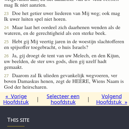
mag Ik niet aanzien.
Doe het getier uwer liederen van Mij weg; ook mag
23
Ik uwer luiten spel niet horen.
Maar laat het oordeel zich daarhenen wenden als de
24
wateren, en de gerechtigheid als een sterke beek.
Hebt gij Mij veertig jaren in de woestijn slachtofferen
25
en spijsoffer toegebracht, o huis Israels?
Ja, gij droegt de tent van uw Melech, en den Kijun,
26
uw beelden, de ster uws gods, dien gij uzelf hadt
gemaakt.
Daarom zal Ik ulieden gevankelijk wegvoeren, ver
27
boven Damaskus henen, zegt de HEERE, Wiens Naam is
God der heirscharen.
« Vorige
Selecteer een
Volgend
|
|
Hoofdstuk
hoofdstuk
Hoofdstuk »
This site