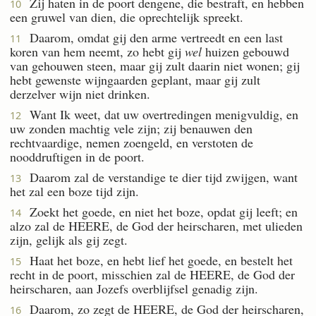
Zij haten in de poort dengene, die bestraft, en hebben
10
een gruwel van dien, die oprechtelijk spreekt.
Daarom, omdat gij den arme vertreedt en een last
11
koren van hem neemt, zo hebt gij
wel
huizen gebouwd
van gehouwen steen, maar gij zult daarin niet wonen; gij
hebt gewenste wijngaarden geplant, maar gij zult
derzelver wijn niet drinken.
Want Ik weet, dat uw overtredingen menigvuldig, en
12
uw zonden machtig vele zijn; zij benauwen den
rechtvaardige, nemen zoengeld, en verstoten de
nooddruftigen in de poort.
Daarom zal de verstandige te dier tijd zwijgen, want
13
het zal een boze tijd zijn.
Zoekt het goede, en niet het boze, opdat gij leeft; en
14
alzo zal de HEERE, de God der heirscharen, met ulieden
zijn, gelijk als gij zegt.
Haat het boze, en hebt lief het goede, en bestelt het
15
recht in de poort, misschien zal de HEERE, de God der
heirscharen, aan Jozefs overblijfsel genadig zijn.
Daarom, zo zegt de HEERE, de God der heirscharen,
16