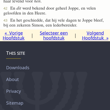
haar levend voor
hen
.
En
dit
werd bekend door geheel Joppe, en velen
42
geloofden in den Heere.
En het geschiedde, dat hij vele dagen te Joppe bleef,
43
bij een zekeren Simon, een lederbereider.
« Vorige
Selecteer een
Volgend
|
|
Hoofdstuk
hoofdstuk
Hoofdstuk »
This site
Downloads
About
Privacy
Sitemap