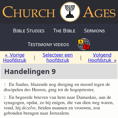
Bible Studies
The Bible
Sermons
Testimony videos
« Vorige
Selecteer een
Volgend
|
|
Hoofdstuk
hoofdstuk
Hoofdstuk »
Handelingen 9
En Saulus, blazende nog dreiging en moord tegen de
1
discipelen des Heeren, ging tot de hogepriester,
En begeerde brieven van hem naar Damaskus, aan de
2
synagogen, opdat, zo hij enigen, die van dien weg waren,
vond, hij
dezelve
, beiden mannen en vrouwen, zou
gebonden brengen naar Jeruzalem.