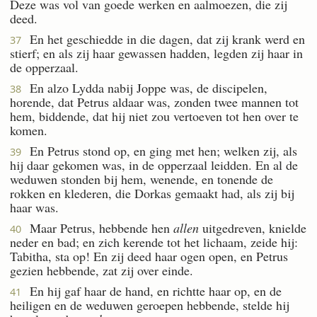
Deze was vol van goede werken en aalmoezen, die zij
deed.
En het geschiedde in die dagen, dat zij krank werd en
37
stierf; en als zij haar gewassen hadden, legden zij haar in
de opperzaal.
En alzo Lydda nabij Joppe was, de discipelen,
38
horende, dat Petrus aldaar was, zonden twee mannen tot
hem, biddende, dat hij niet zou vertoeven tot hen over te
komen.
En Petrus stond op, en ging met hen; welken zij, als
39
hij daar gekomen was, in de opperzaal leidden. En al de
weduwen stonden bij hem, wenende, en tonende de
rokken en klederen, die Dorkas gemaakt had, als zij bij
haar was.
Maar Petrus, hebbende hen
allen
uitgedreven, knielde
40
neder en bad; en zich kerende tot het lichaam, zeide hij:
Tabitha, sta op! En zij deed haar ogen open, en Petrus
gezien hebbende, zat zij over einde.
En hij gaf haar de hand, en richtte haar op, en de
41
heiligen en de weduwen geroepen hebbende, stelde hij