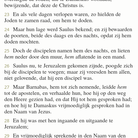
bewijzende, dat deze de Christus is.
En als vele dagen verlopen waren, zo hielden de
23
Joden te zamen raad, om hem te doden.
Maar hun lage werd Saulus bekend; en zij bewaarden
24
de poorten, beide des daags en des nachts, opdat zij hem
doden mochten.
Doch de discipelen namen hem des nachts, en lieten
25
hem
neder door den muur,
hem
aflatende in een mand.
Saulus nu, te Jeruzalem gekomen zijnde, poogde zich
26
bij de discipelen te voegen; maar zij vreesden hem allen,
niet gelovende, dat hij een discipel was.
Maar Barnabas, hem tot zich nemende, leidde
hem
27
tot de apostelen, en verhaalde hun, hoe hij op den weg
den Heere gezien had, en dat Hij tot hem gesproken had;
en hoe hij te Damaskus vrijmoediglijk gesproken had in
den Naam van Jezus.
En hij was met hen ingaande en uitgaande te
28
Jeruzalem;
En vrijmoediglijk sprekende in den Naam van den
29