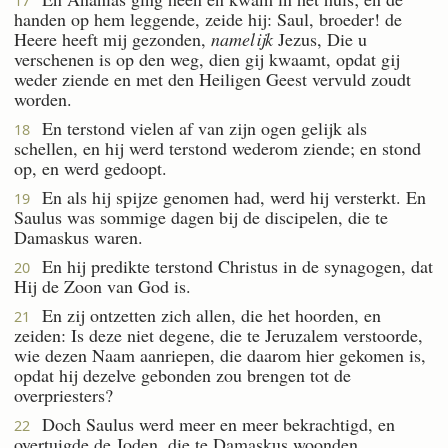
17
handen op hem leggende, zeide hij: Saul, broeder! de
Heere heeft mij gezonden,
namelijk
Jezus, Die u
verschenen is op den weg, dien gij kwaamt, opdat gij
weder ziende en met den Heiligen Geest vervuld zoudt
worden.
En terstond vielen af van zijn ogen gelijk als
18
schellen, en hij werd terstond wederom ziende; en stond
op, en werd gedoopt.
En als hij spijze genomen had, werd hij versterkt. En
19
Saulus was sommige dagen bij de discipelen, die te
Damaskus waren.
En hij predikte terstond Christus in de synagogen, dat
20
Hij de Zoon van God is.
En zij ontzetten zich allen, die het hoorden, en
21
zeiden: Is deze niet degene, die te Jeruzalem verstoorde,
wie dezen Naam aanriepen, die daarom hier gekomen is,
opdat hij dezelve gebonden zou brengen tot de
overpriesters?
Doch Saulus werd meer en meer bekrachtigd, en
22
overtuigde de Joden, die te Damaskus woonden,