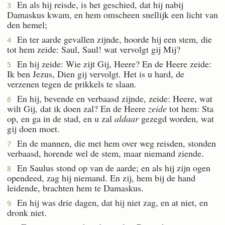
En als hij reisde, is het geschied, dat hij nabij
3
Damaskus kwam, en hem omscheen snellijk een licht van
den hemel;
En ter aarde gevallen zijnde, hoorde hij een stem, die
4
tot hem zeide: Saul, Saul! wat vervolgt gij Mij?
En hij zeide: Wie zijt Gij, Heere? En de Heere zeide:
5
Ik ben Jezus, Dien gij vervolgt. Het is u hard, de
verzenen tegen de prikkels te slaan.
En hij, bevende en verbaasd zijnde, zeide: Heere, wat
6
wilt Gij, dat ik doen zal? En de Heere
zeide
tot hem: Sta
op, en ga in de stad, en u zal
aldaar
gezegd worden, wat
gij doen moet.
En de mannen, die met hem over weg reisden, stonden
7
verbaasd, horende wel de stem, maar niemand ziende.
En Saulus stond op van de aarde; en als hij zijn ogen
8
opendeed, zag hij niemand. En zij, hem bij de hand
leidende, brachten hem te Damaskus.
En hij was drie dagen, dat hij niet zag, en at niet, en
9
dronk niet.