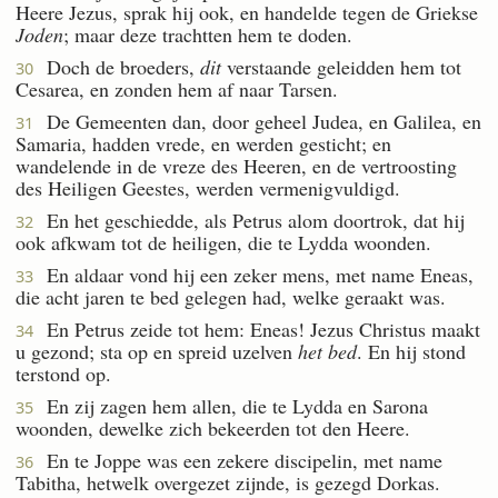
Heere Jezus, sprak hij ook, en handelde tegen de Griekse
Joden
; maar deze trachtten hem te doden.
Doch de broeders,
dit
verstaande geleidden hem tot
30
Cesarea, en zonden hem af naar Tarsen.
De Gemeenten dan, door geheel Judea, en Galilea, en
31
Samaria, hadden vrede, en werden gesticht; en
wandelende in de vreze des Heeren, en de vertroosting
des Heiligen Geestes, werden vermenigvuldigd.
En het geschiedde, als Petrus alom doortrok, dat hij
32
ook afkwam tot de heiligen, die te Lydda woonden.
En aldaar vond hij een zeker mens, met name Eneas,
33
die acht jaren te bed gelegen had, welke geraakt was.
En Petrus zeide tot hem: Eneas! Jezus Christus maakt
34
u gezond; sta op en spreid uzelven
het bed
. En hij stond
terstond op.
En zij zagen hem allen, die te Lydda en Sarona
35
woonden, dewelke zich bekeerden tot den Heere.
En te Joppe was een zekere discipelin, met name
36
Tabitha, hetwelk overgezet zijnde, is gezegd Dorkas.