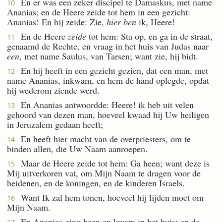
En er was een zeker discipel te Damaskus, met name
10
Ananias; en de Heere zeide tot hem in een gezicht:
Ananias! En hij zeide: Zie,
hier ben
ik, Heere!
En de Heere
zeide
tot hem: Sta op, en ga in de straat,
11
genaamd de Rechte, en vraag in het huis van Judas naar
een
, met name Saulus, van Tarsen; want zie, hij bidt.
En hij heeft in een gezicht gezien, dat een man, met
12
name Ananias, inkwam, en hem de hand oplegde, opdat
hij wederom ziende werd.
En Ananias antwoordde: Heere! ik heb uit velen
13
gehoord van dezen man, hoeveel kwaad hij Uw heiligen
in Jeruzalem gedaan heeft;
En heeft hier macht van de overpriesters, om te
14
binden allen, die Uw Naam aanroepen.
Maar de Heere zeide tot hem: Ga heen; want deze is
15
Mij uitverkoren vat, om Mijn Naam te dragen voor de
heidenen, en de koningen, en de kinderen Israels.
Want Ik zal hem tonen, hoeveel hij lijden moet om
16
Mijn Naam.
En Ananias ging heen en kwam in het huis; en de