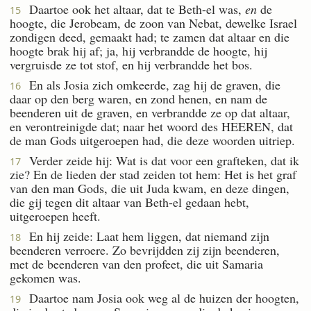
Daartoe ook het altaar, dat te Beth-el was,
en
de
15
hoogte, die Jerobeam, de zoon van Nebat, dewelke Israel
zondigen deed, gemaakt had; te zamen dat altaar en die
hoogte brak hij af; ja, hij verbrandde de hoogte, hij
vergruisde ze tot stof, en hij verbrandde het bos.
En als Josia zich omkeerde, zag hij de graven, die
16
daar op den berg waren, en zond henen, en nam de
beenderen uit de graven, en verbrandde ze op dat altaar,
en verontreinigde dat; naar het woord des HEEREN, dat
de man Gods uitgeroepen had, die deze woorden uitriep.
Verder zeide hij: Wat is dat voor een grafteken, dat ik
17
zie? En de lieden der stad zeiden tot hem: Het is het graf
van den man Gods, die uit Juda kwam, en deze dingen,
die gij tegen dit altaar van Beth-el gedaan hebt,
uitgeroepen heeft.
En hij zeide: Laat hem liggen, dat niemand zijn
18
beenderen verroere. Zo bevrijdden zij zijn beenderen,
met de beenderen van den profeet, die uit Samaria
gekomen was.
Daartoe nam Josia ook weg al de huizen der hoogten,
19