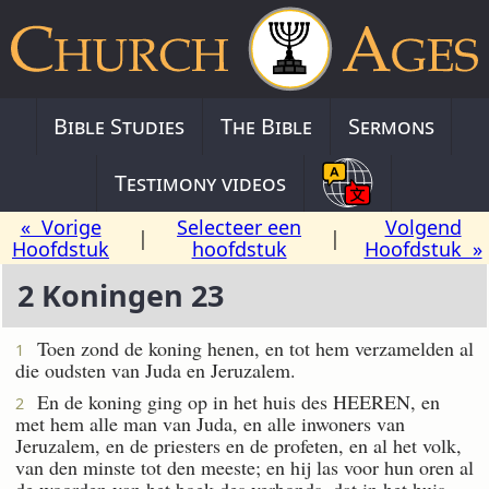
Bible Studies
The Bible
Sermons
Testimony videos
« Vorige
Selecteer een
Volgend
|
|
Hoofdstuk
hoofdstuk
Hoofdstuk »
2 Koningen 23
Toen zond de koning henen, en tot hem verzamelden al
1
die oudsten van Juda en Jeruzalem.
En de koning ging op in het huis des HEEREN, en
2
met hem alle man van Juda, en alle inwoners van
Jeruzalem, en de priesters en de profeten, en al het volk,
van den minste tot den meeste; en hij las voor hun oren al
de woorden van het boek des verbonds, dat in het huis