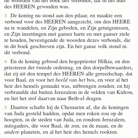
des HEEREN gevonden was.
De koning nu stond aan den pilaar, en maakte een
3
verbond voor des HEEREN aangezicht, om den HEERE
na te wandelen, en Zijn geboden, en Zijn getuigenissen,
en Zijn inzettingen met ganser harte en met ganser ziele
te houden, bevestigende de woorden dezes verbonds, die
in dit boek geschreven zijn. En het ganse volk stond in
dit verbond.
En de koning gebood den hogepriester Hilkia, en den
4
priesteren der tweede ordening, en den dorpelbewaarders,
dat zij uit den tempel des HEEREN alle gereedschap, dat
voor Baal, en voor het
beeld van het
bos, en voor al het
heir des hemels gemaakt was, uitbrengen zouden; en hij
verbrandde dat buiten Jeruzalem in de velden van Kidron,
en liet het stof daarvan naar Beth-el dragen.
Daartoe schafte hij de Chemarim af, die de koningen
5
van Juda gesteld hadden, opdat men roken zou op de
hoogten, in de steden van Juda, en rondom Jeruzalem,
mitsgaders, die voor Baal, de zon, en de maan, en de
andere
planeten, en al het heir des hemels rookten.