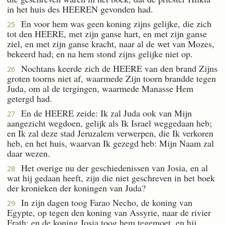
in het huis des HEEREN gevonden had.
En voor hem was geen koning zijns gelijke, die zich
25
tot den HEERE, met zijn ganse hart, en met zijn ganse
ziel, en met zijn ganse kracht, naar al de wet van Mozes,
bekeerd had; en na hem stond zijns gelijke niet op.
Nochtans keerde zich de HEERE van den brand Zijns
26
groten toorns niet af, waarmede Zijn toorn brandde tegen
Juda, om al de tergingen, waarmede Manasse Hem
getergd had.
En de HEERE zeide: Ik zal Juda ook van Mijn
27
aangezicht wegdoen, gelijk als Ik Israel weggedaan heb;
en Ik zal deze stad Jeruzalem verwerpen, die Ik verkoren
heb, en het huis, waarvan Ik gezegd heb: Mijn Naam zal
daar wezen.
Het overige nu der geschiedenissen van Josia, en al
28
wat hij gedaan heeft, zijn die niet geschreven in het boek
der kronieken der koningen van Juda?
In zijn dagen toog Farao Necho, de koning van
29
Egypte, op tegen den koning van Assyrie, naar de rivier
Frath; en de koning Josia toog hem tegemoet, en hij