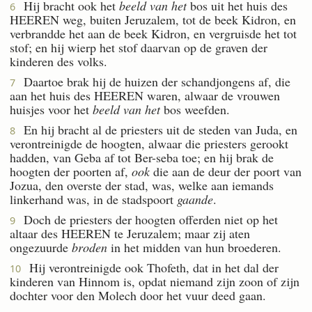
Hij bracht ook het
beeld van het
bos uit het huis des
6
HEEREN weg, buiten Jeruzalem, tot de beek Kidron, en
verbrandde het aan de beek Kidron, en vergruisde het tot
stof; en hij wierp het stof daarvan op de graven der
kinderen des volks.
Daartoe brak hij de huizen der schandjongens af, die
7
aan het huis des HEEREN waren, alwaar de vrouwen
huisjes voor het
beeld van het
bos weefden.
En hij bracht al de priesters uit de steden van Juda, en
8
verontreinigde de hoogten, alwaar die priesters gerookt
hadden, van Geba af tot Ber-seba toe; en hij brak de
hoogten der poorten af,
ook
die aan de deur der poort van
Jozua, den overste der stad, was, welke aan iemands
linkerhand was, in de stadspoort
gaande
.
Doch de priesters der hoogten offerden niet op het
9
altaar des HEEREN te Jeruzalem; maar zij aten
ongezuurde
broden
in het midden van hun broederen.
Hij verontreinigde ook Thofeth, dat in het dal der
10
kinderen van Hinnom is, opdat niemand zijn zoon of zijn
dochter voor den Molech door het vuur deed gaan.