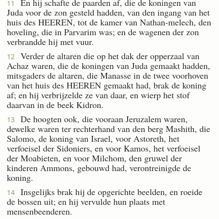
En hij schafte de paarden af, die de koningen van
11
Juda voor de zon gesteld hadden, van den ingang van het
huis des HEEREN, tot de kamer van Nathan-melech, den
hoveling, die in Parvarim was; en de wagenen der zon
verbrandde hij met vuur.
Verder de altaren die op het dak der opperzaal van
12
Achaz waren, die de koningen van Juda gemaakt hadden,
mitsgaders de altaren, die Manasse in de twee voorhoven
van het huis des HEEREN gemaakt had, brak de koning
af; en hij verbrijzelde ze van daar, en wierp het stof
daarvan in de beek Kidron.
De hoogten ook, die vooraan Jeruzalem waren,
13
dewelke waren ter rechterhand van den berg Mashith, die
Salomo, de koning van Israel, voor Astoreth, het
verfoeisel der Sidoniers, en voor Kamos, het verfoeisel
der Moabieten, en voor Milchom, den gruwel der
kinderen Ammons, gebouwd had, verontreinigde de
koning.
Insgelijks brak hij de opgerichte beelden, en roeide
14
de bossen uit; en hij vervulde hun plaats met
mensenbeenderen.