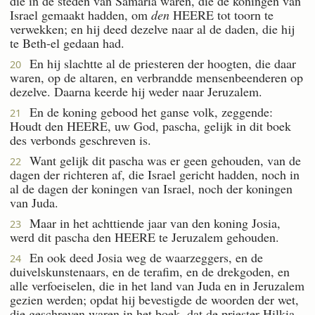
die in de steden van Samaria waren, die de koningen van
Israel gemaakt hadden, om
den
HEERE tot toorn te
verwekken; en hij deed dezelve naar al de daden, die hij
te Beth-el gedaan had.
En hij slachtte al de priesteren der hoogten, die daar
20
waren, op de altaren, en verbrandde mensenbeenderen op
dezelve. Daarna keerde hij weder naar Jeruzalem.
En de koning gebood het ganse volk, zeggende:
21
Houdt den HEERE, uw God, pascha, gelijk in dit boek
des verbonds geschreven is.
Want gelijk dit pascha was er geen gehouden, van de
22
dagen der richteren af, die Israel gericht hadden, noch in
al de dagen der koningen van Israel, noch der koningen
van Juda.
Maar in het achttiende jaar van den koning Josia,
23
werd dit pascha den HEERE te Jeruzalem gehouden.
En ook deed Josia weg de waarzeggers, en de
24
duivelskunstenaars, en de terafim, en de drekgoden, en
alle verfoeiselen, die in het land van Juda en in Jeruzalem
gezien werden; opdat hij bevestigde de woorden der wet,
die geschreven waren in het boek, dat de priester Hilkia