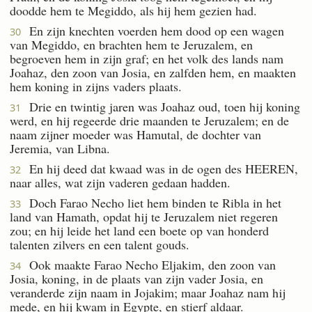
doodde hem te Megiddo, als hij hem gezien had.
En zijn knechten voerden hem dood op een wagen
30
van Megiddo, en brachten hem te Jeruzalem, en
begroeven hem in zijn graf; en het volk des lands nam
Joahaz, den zoon van Josia, en zalfden hem, en maakten
hem koning in zijns vaders plaats.
Drie en twintig jaren was Joahaz oud, toen hij koning
31
werd, en hij regeerde drie maanden te Jeruzalem; en de
naam zijner moeder was Hamutal, de dochter van
Jeremia, van Libna.
En hij deed dat kwaad was in de ogen des HEEREN,
32
naar alles, wat zijn vaderen gedaan hadden.
Doch Farao Necho liet hem binden te Ribla in het
33
land van Hamath, opdat hij te Jeruzalem niet regeren
zou; en hij leide het land een boete op van honderd
talenten zilvers en een talent gouds.
Ook maakte Farao Necho Eljakim, den zoon van
34
Josia, koning, in de plaats van zijn vader Josia, en
veranderde zijn naam in Jojakim; maar Joahaz nam hij
mede, en hij kwam in Egypte, en stierf aldaar.