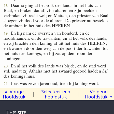
Daarna ging al het volk des lands in het huis van
18
Baal, en braken dat af; zijn altaren en zijn beelden
verbraken zij recht wel; en Mattan, den priester van Baal,
sloegen zij dood voor de altaren. De priester nu bestelde
de ambten in het huis des HEEREN.
En hij nam de oversten van honderd, en de
19
hoofdmannen, en de trawanten, en al het volk des lands;
en zij brachten den koning af uit het huis des HEEREN,
en kwamen door den weg van de poort der trawanten tot
het huis des konings, en hij zat op den troon der
koningen.
En al het volk des lands was blijde, en de stad werd
20
stil, nadat zij Athalia met het zwaard gedood hadden
bij
des konings huis.
Joas was zeven jaren oud, toen hij koning werd.
21
« Vorige
Selecteer een
Volgend
|
|
Hoofdstuk
hoofdstuk
Hoofdstuk »
This site