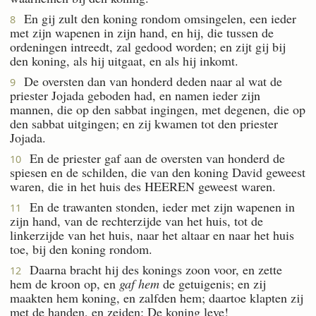
En gij zult den koning rondom omsingelen, een ieder
8
met zijn wapenen in zijn hand, en hij, die tussen de
ordeningen intreedt, zal gedood worden; en zijt gij bij
den koning, als hij uitgaat, en als hij inkomt.
De oversten dan van honderd deden naar al wat de
9
priester Jojada geboden had, en namen ieder zijn
mannen, die op den sabbat ingingen, met degenen, die op
den sabbat uitgingen; en zij kwamen tot den priester
Jojada.
En de priester gaf aan de oversten van honderd de
10
spiesen en de schilden, die van den koning David geweest
waren, die in het huis des HEEREN geweest waren.
En de trawanten stonden, ieder met zijn wapenen in
11
zijn hand, van de rechterzijde van het huis, tot de
linkerzijde van het huis, naar het altaar en naar het huis
toe, bij den koning rondom.
Daarna bracht hij des konings zoon voor, en zette
12
hem de kroon op, en
gaf hem
de getuigenis; en zij
maakten hem koning, en zalfden hem; daartoe klapten zij
met de handen, en zeiden: De koning leve!