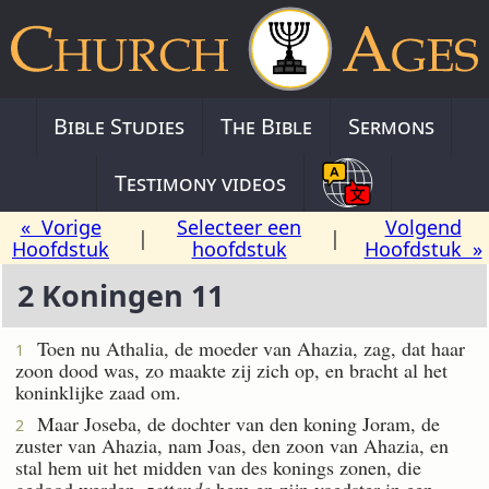
Bible Studies
The Bible
Sermons
Testimony videos
« Vorige
Selecteer een
Volgend
|
|
Hoofdstuk
hoofdstuk
Hoofdstuk »
2 Koningen 11
Toen nu Athalia, de moeder van Ahazia, zag, dat haar
1
zoon dood was, zo maakte zij zich op, en bracht al het
koninklijke zaad om.
Maar Joseba, de dochter van den koning Joram, de
2
zuster van Ahazia, nam Joas, den zoon van Ahazia, en
stal hem uit het midden van des konings zonen, die
gedood werden,
zettende
hem en zijn voedster in een