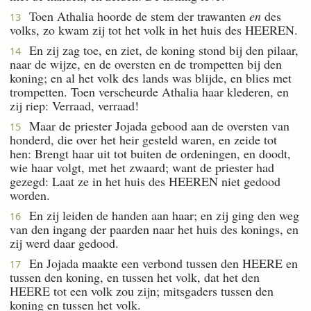
Toen Athalia hoorde de stem der trawanten
en
des
13
volks, zo kwam zij tot het volk in het huis des HEEREN.
En zij zag toe, en ziet, de koning stond bij den pilaar,
14
naar de wijze, en de oversten en de trompetten bij den
koning; en al het volk des lands was blijde, en blies met
trompetten. Toen verscheurde Athalia haar klederen, en
zij riep: Verraad, verraad!
Maar de priester Jojada gebood aan de oversten van
15
honderd, die over het heir gesteld waren, en zeide tot
hen: Brengt haar uit tot buiten de ordeningen, en doodt,
wie haar volgt, met het zwaard; want de priester had
gezegd: Laat ze in het huis des HEEREN niet gedood
worden.
En zij leiden de handen aan haar; en zij ging den weg
16
van den ingang der paarden naar het huis des konings, en
zij werd daar gedood.
En Jojada maakte een verbond tussen den HEERE en
17
tussen den koning, en tussen het volk, dat het den
HEERE tot een volk zou zijn; mitsgaders tussen den
koning en tussen het volk.