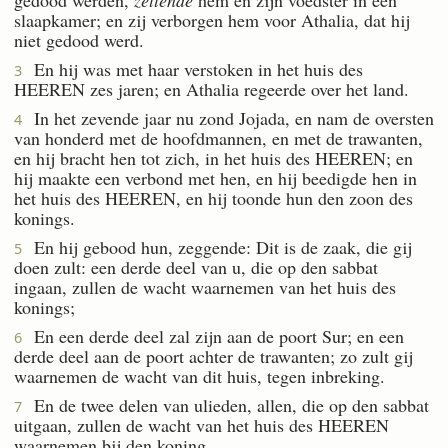
slaapkamer; en zij verborgen hem voor Athalia, dat hij
niet gedood werd.
En hij was met haar verstoken in het huis des
3
HEEREN zes jaren; en Athalia regeerde over het land.
In het zevende jaar nu zond Jojada, en nam de oversten
4
van honderd met de hoofdmannen, en met de trawanten,
en hij bracht hen tot zich, in het huis des HEEREN; en
hij maakte een verbond met hen, en hij beedigde hen in
het huis des HEEREN, en hij toonde hun den zoon des
konings.
En hij gebood hun, zeggende: Dit is de zaak, die gij
5
doen zult: een derde deel van u, die op den sabbat
ingaan, zullen de wacht waarnemen van het huis des
konings;
En een derde deel zal zijn aan de poort Sur; en een
6
derde deel aan de poort achter de trawanten; zo zult gij
waarnemen de wacht van dit huis, tegen inbreking.
En de twee delen van ulieden, allen, die op den sabbat
7
uitgaan, zullen de wacht van het huis des HEEREN
waarnemen bij den koning.