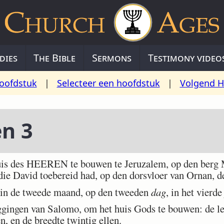
dies
The Bible
Sermons
Testimony video
oofdstuk
|
Selecteer een hoofdstuk
|
Volgend H
en 3
s des HEEREN te bouwen te Jeruzalem, op den berg Mo
die David toebereid had, op den dorsvloer van Ornan, d
in de tweede maand, op den tweeden
dag
, in het vierde
ingen van Salomo, om het huis Gods te bouwen: de len
n, en de breedte twintig ellen.