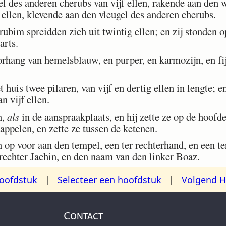
l des anderen cherubs van vijf ellen, rakende aan den w
 ellen, klevende aan den vleugel des anderen cherubs.
bim spreidden zich uit twintig ellen; en zij stonden o
arts.
hang van hemelsblauw, en purper, en karmozijn, en fij
uis twee pilaren, van vijf en dertig ellen in lengte; en
n vijf ellen.
n,
als
in de aanspraakplaats, en hij zette ze op de hoofde
appelen, en zette ze tussen de ketenen.
 op voor aan den tempel, een ter rechterhand, en een te
echter Jachin, en den naam van den linker Boaz.
oofdstuk
|
Selecteer een hoofdstuk
|
Volgend H
Contact