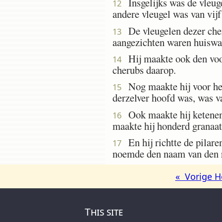
Insgelijks was de vleuge
12
andere vleugel was van vijf
De vleugelen dezer cheru
13
aangezichten waren huiswa
Hij maakte ook den voor
14
cherubs daarop.
Nog maakte hij voor het h
15
derzelver hoofd was, was va
Ook maakte hij ketene
16
maakte hij honderd granaat
En hij richtte de pilaren
17
noemde den naam van den r
« Vorige H
This site