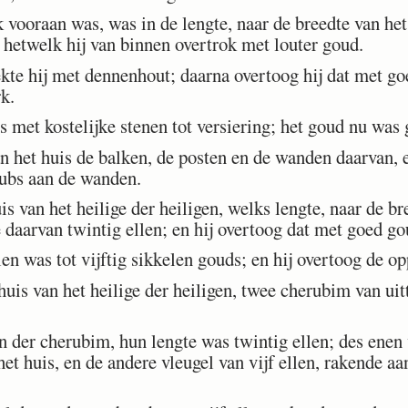
vooraan was, was in de lengte, naar de breedte van het 
 hetwelk hij van binnen overtrok met louter goud.
te hij met dennenhout; daarna overtoog hij dat met go
k.
 met kostelijke stenen tot versiering; het goud nu was
 het huis de balken, de posten en de wanden daarvan, 
rubs aan de wanden.
 van het heilige der heiligen, welks lengte, naar de br
e daarvan twintig ellen; en hij overtoog dat met goed go
n was tot vijftig sikkelen gouds; en hij overtoog de o
uis van het heilige der heiligen, twee cherubim van uit
er cherubim, hun lengte was twintig ellen; des enen v
t huis, en de andere vleugel van vijf ellen, rakende aa