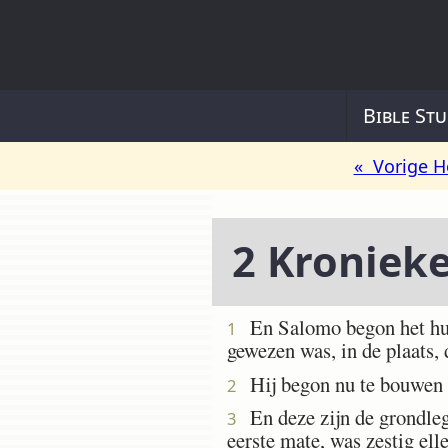
Bible Stu
« Vorige H
2 Kroniek
En Salomo begon het hui
1
gewezen was, in de plaats, 
Hij begon nu te bouwen 
2
En deze zijn de grondlegg
3
eerste mate, was zestig elle