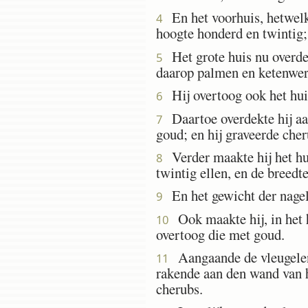
En het voorhuis, hetwelk 
4
hoogte honderd en twintig;
Het grote huis nu overdek
5
daarop palmen en ketenwer
Hij overtoog ook het huis
6
Daartoe overdekte hij aan
7
goud; en hij graveerde che
Verder maakte hij het huis
8
twintig ellen, en de breedt
En het gewicht der nagele
9
Ook maakte hij, in het h
10
overtoog die met goud.
Aangaande de vleugelen d
11
rakende aan den wand van he
cherubs.