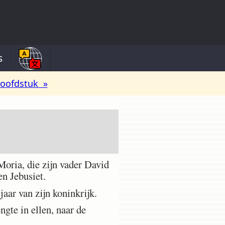
s
oofdstuk »
ria, die zijn vader David
en Jebusiet.
 jaar van zijn koninkrijk.
gte in ellen, naar de