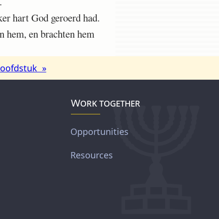
.
ker hart God geroerd had.
en hem, en brachten hem
oofdstuk »
Work together
Opportunities
Resources