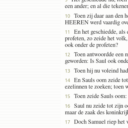
een ander; en al die teken
Toen zij daar aan den h
10
HEEREN werd vaardig over 
En het geschiedde, als ee
11
profeten, zo zeide het volk,
ook onder de profeten?
Toen antwoordde een man
12
geworden: Is Saul ook onde
Toen hij nu voleind had 
13
En Sauls oom zeide tot h
14
ezelinnen te zoeken; toen w
Toen zeide Sauls oom: G
15
Saul nu zeide tot zijn o
16
maar de zaak des koninkrij
Doch Samuel riep het v
17