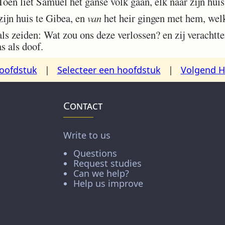
n liet Samuel het ganse volk gaan, elk naar zijn huis
ijn huis te Gibea, en
van
het heir gingen met hem, wel
s zeiden: Wat zou ons deze verlossen? en zij verachtt
s als doof.
oofdstuk
|
Selecteer een hoofdstuk
|
Volgend H
Contact
Write to us
Questions
Request studies
Can we help?
Help us improve