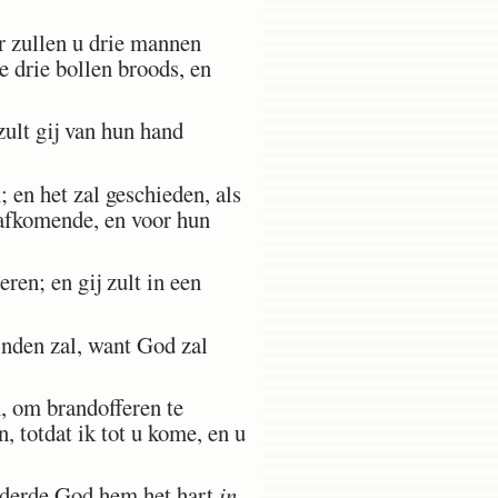
r zullen u drie mannen
e drie bollen broods, en
zult gij van hun hand
 en het zal geschieden, als
e afkomende, en voor hun
en; en gij zult in een
inden zal, want God zal
n, om brandofferen te
, totdat ik tot u kome, en u
nderde God hem het hart
in