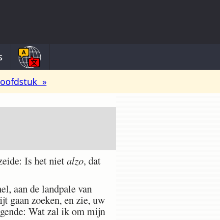
s
oofdstuk »
eide: Is het niet
alzo
, dat
el, aan de landpale van
ijt gaan zoeken, en zie, uw
ggende: Wat zal ik om mijn