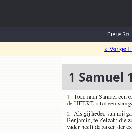
Bible Stu
« Vorige H
1 Samuel 
Toen nam Samuel een oliek
1
de HEERE u tot een voorgan
Als gij heden van mij gaa
2
Benjamin, te Zelzah; die zu
vader heeft de zaken der e