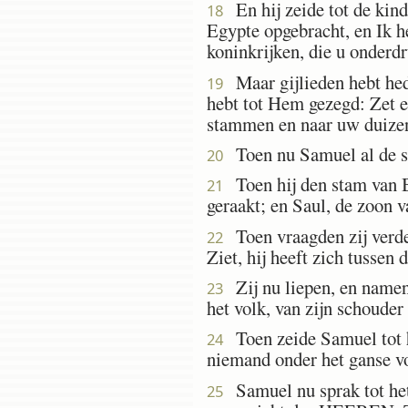
En hij zeide tot de kind
18
Egypte opgebracht, en Ik h
koninkrijken, die u onderdr
Maar gijlieden hebt hed
19
hebt tot Hem gezegd: Zet e
stammen en naar uw duize
Toen nu Samuel al de st
20
Toen hij den stam van B
21
geraakt; en Saul, de zoon 
Toen vraagden zij verd
22
Ziet, hij heeft zich tussen 
Zij nu liepen, en namen 
23
het volk, van zijn schouder
Toen zeide Samuel tot he
24
niemand onder het ganse vol
Samuel nu sprak tot het v
25