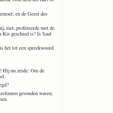
emoet; en de Geest des
j, ziet, profeteerde met de
n Kis geschied is? Is Saul
s het tot een spreekwoord
? Hij nu zeide: Om de
el.
zegd?
 ezelinnen gevonden waren;
nen.