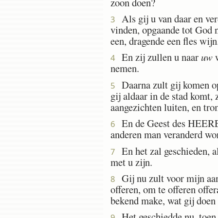
zoon doen?
Als gij u van daar en ver
3
vinden, opgaande tot God na
een, dragende een fles wijn
En zij zullen u naar
uw
w
4
nemen.
Daarna zult gij komen op 
5
gij aldaar in de stad komt,
aangezichten luiten, en tro
En de Geest des HEEREN za
6
anderen man veranderd wo
En het zal geschieden, al
7
met u zijn.
Gij nu zult voor mijn aan
8
offeren, om te offeren offe
bekend make, wat gij doen 
Het geschiedde nu, toen 
9