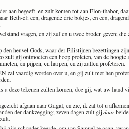
der aan begeeft, en zult komen tot aan Elon-thabor, daa
ar Beth-el; een, dragende drie bokjes, en een, dragend
.
elstand vragen, en zij zullen u twee broden geven; die 
den heuvel Gods, waar der Filistijnen bezettingen zijn;
 zo zult gij ontmoeten een hoop profeten, van de hoogt
mmelen, en pijpen, en harpen, en zij zullen profeteren.
l vaardig worden over u, en gij zult met hen profeter
rden.
s u deze tekenen zullen komen, doe gij, wat uw hand v
gezicht afgaan naar Gilgal, en zie, ik zal tot u afkome
randen der dankzegging; zeven dagen zult gij
daar
beiden
zult.
hij zijn schouder keerde, om van Samuel te gaan, vera