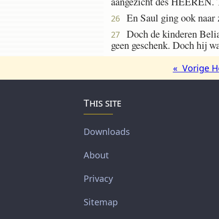
aangezicht des HEEREN. Toe
En Saul ging ook naar z
26
Doch de kinderen Belial
27
geen geschenk. Doch hij wa
« Vorige H
This site
Downloads
About
Privacy
Sitemap