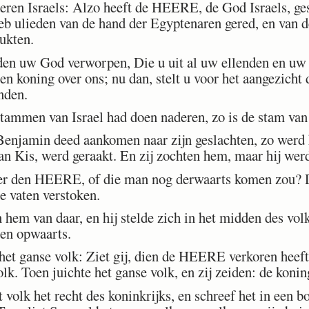
eren Israels: Alzo heeft de HEERE, de God Israels, ges
eb ulieden van de hand der Egyptenaren gered, en van d
ukten.
en uw God verworpen, Die u uit al uw ellenden en uw n
en koning over ons; nu dan, stelt u voor het aangezic
nden.
ammen van Israel had doen naderen, zo is de stam van
enjamin deed aankomen naar zijn geslachten, zo werd h
van Kis, werd geraakt. En zij zochten hem, maar hij wer
er den HEERE, of die man nog derwaarts komen zou?
de vaten verstoken.
hem van daar, en hij stelde zich in het midden des volk
 en opwaarts.
t ganse volk: Ziet gij, dien de HEERE verkoren heeft? 
k. Toen juichte het ganse volk, en zij zeiden: de konin
olk het recht des koninkrijks, en schreef het in een bo