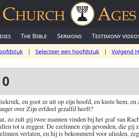
dies
The Bible
Sermons
Testimony video
oofdstuk
|
Selecteer een hoofdstuk
|
Volgend H
10
ruik, en goot ze uit op zijn hoofd, en kuste hem, en z
ger over Zijn erfdeel gezalfd heeft?
t, zo zult gij twee mannen vinden bij het graf van Rach
llen tot u zeggen: De ezelinnen zijn gevonden, die gij z
zelinnen verlaten, en hij is bekommerd voor ulieden, ze