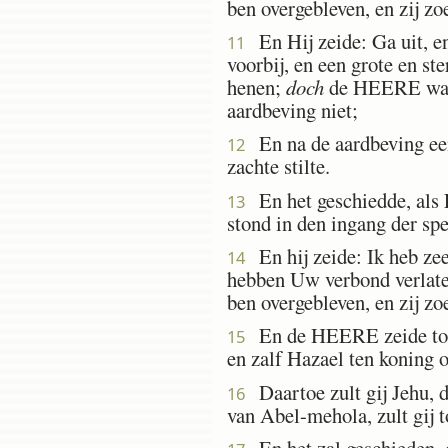
ben overgebleven, en zij z
En Hij zeide: Ga uit, e
11
voorbij, en een grote en s
henen;
doch
de HEERE was 
aardbeving niet;
En na de aardbeving e
12
zachte stilte.
En het geschiedde, als 
13
stond in den ingang der sp
En hij zeide: Ik heb ze
14
hebben Uw verbond verlate
ben overgebleven, en zij z
En de HEERE zeide tot h
15
en zalf Hazael ten koning o
Daartoe zult gij Jehu, d
16
van Abel-mehola, zult gij t
En het zal geschieden, d