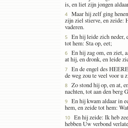
is, en liet zijn jongen aldaar
Maar hij zelf ging henen 
4
zijn ziel stierve, en zeide
vaderen.
En hij leide zich neder, 
5
tot hem: Sta op, eet;
En hij zag om, en ziet, a
6
at hij, en dronk, en leide 
En de engel des HEEREN k
7
de weg zou te veel voor u z
Zo stond hij op, en at, en
8
nachten, tot aan den berg 
En hij kwam aldaar in ee
9
hem, en zeide tot hem: Wat
En hij zeide: Ik heb ze
10
hebben Uw verbond verlate