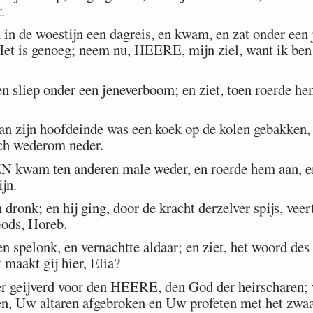
.
in de woestijn een dagreis, en kwam, en zat onder een
: Het is genoeg; neem nu, HEERE, mijn ziel, want ik ben
en sliep onder een jeneverboom; en ziet, toen roerde he
an zijn hoofdeinde was een koek op de kolen gebakken, 
zich wederom neder.
wam ten anderen male weder, en roerde hem aan, en z
ijn.
 dronk; en hij ging, door de kracht derzelver spijs, veer
Gods, Horeb.
n spelonk, en vernachtte aldaar; en ziet, het woord d
 maakt gij hier, Elia?
er geijverd voor den HEERE, den God der heirscharen; 
n, Uw altaren afgebroken en Uw profeten met het zwaar