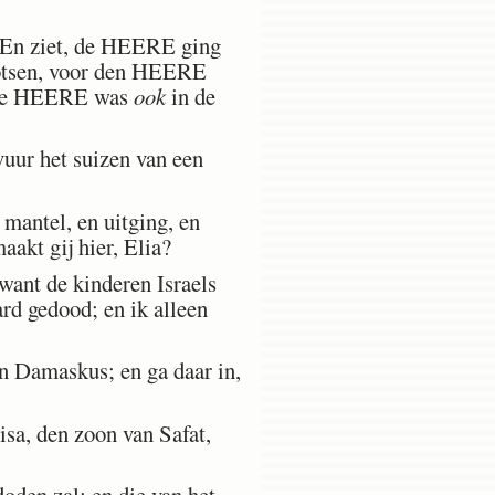
. En ziet, de HEERE ging
nrotsen, voor den HEERE
; de HEERE was
ook
in de
vuur het suizen van een
 mantel, en uitging, en
aakt gij hier, Elia?
want de kinderen Israels
d gedood; en ik alleen
 Damaskus; en ga daar in,
isa, den zoon van Safat,
oden zal; en die van het