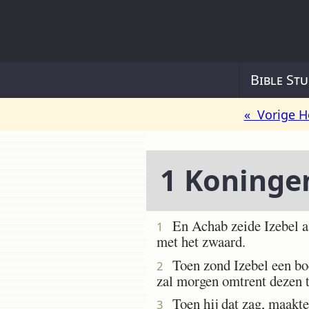
Bible Stu
« Vorige H
1 Koninge
En Achab zeide Izebel aan
1
met het zwaard.
Toen zond Izebel een bod
2
zal morgen omtrent dezen ti
Toen hij dat zag, maakte 
3