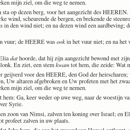
oeken mijn ziel, om die weg te nemen.
n sta op dezen berg, voor het aangezicht des HEEREN
terke wind, scheurende de bergen, en brekende de stee
in den wind niet; en na dezen wind een aardbeving
en vuur; de HEERE was
ook
in het vuur niet; en na het 
Elia
dat
hoorde, dat hij zijn aangezicht bewond met zijn
elonk. En ziet, een stem
kwam
tot hem, die zeide: Wat m
er geijverd voor den HEERE, den God der heirscharen; 
n, Uw altaren afgebroken en Uw profeten met het zwaar
oeken mijn ziel, om die weg te nemen.
em: Ga, keer weder op uwe weg, naar de woestijn van
ver Syrie.
en zoon van Nimsi, zalven ten koning over Israel; en El
ot profeet zalven in uw plaats.
at Jehu hem, die van het zwaard van Hazael ontkomt, d