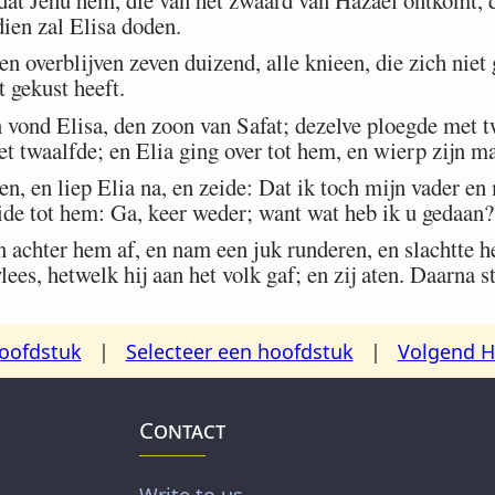
ien zal Elisa doden.
n overblijven zeven duizend, alle knieen, die zich nie
 gekust heeft.
 vond Elisa, den zoon van Safat; dezelve ploegde met 
het twaalfde; en Elia ging over tot hem, en wierp zijn m
en, en liep Elia na, en zeide: Dat ik toch mijn vader e
eide tot hem: Ga, keer weder; want wat heb ik u gedaan?
achter hem af, en nam een juk runderen, en slachtte h
lees, hetwelk hij aan het volk gaf; en zij aten. Daarna s
oofdstuk
|
Selecteer een hoofdstuk
|
Volgend H
Contact