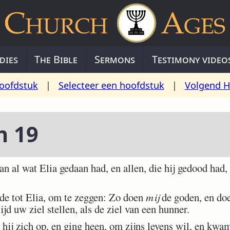
dies
The Bible
Sermons
Testimony video
oofdstuk
|
Selecteer een hoofdstuk
|
Volgend H
n 19
 al wat Elia gedaan had, en allen, die hij gedood had,
e tot Elia, om te zeggen: Zo doen
mij
de goden, en doe
jd uw ziel stellen, als de ziel van een hunner.
hij zich op, en ging heen, om zijns levens wil, en kwam