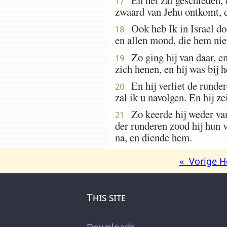
17
zwaard van Jehu ontkomt, d
Ook heb Ik in Israel doe
18
en allen mond, die hem niet
Zo ging hij van daar, en
19
zich henen, en hij was bij 
En hij verliet de runder
20
zal ik u navolgen. En hij z
Zo keerde hij weder van 
21
der runderen zood hij hun v
na, en diende hem.
« Vorige H
This site