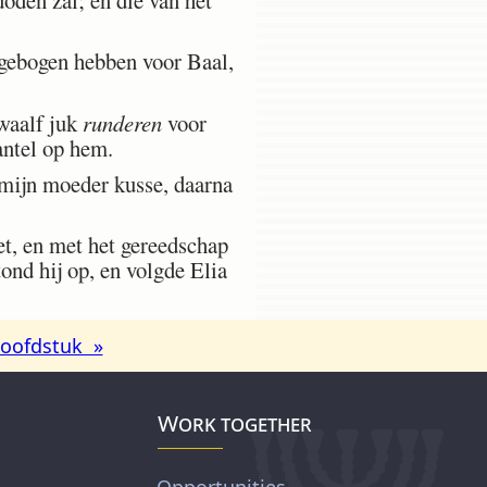
t gebogen hebben voor Baal,
twaalf juk
runderen
voor
antel op hem.
n mijn moeder kusse, daarna
et, en met het gereedschap
tond hij op, en volgde Elia
oofdstuk »
Work together