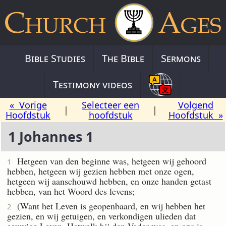
Bible Studies
The Bible
Sermons
Testimony videos
« Vorige
Selecteer een
Volgend
|
|
Hoofdstuk
hoofdstuk
Hoofdstuk »
1 Johannes 1
Hetgeen van den beginne was, hetgeen wij gehoord
1
hebben, hetgeen wij gezien hebben met onze ogen,
hetgeen wij aanschouwd hebben, en onze handen getast
hebben, van het Woord des levens;
(Want het Leven is geopenbaard, en wij hebben het
2
gezien, en wij getuigen, en verkondigen ulieden dat
eeuwige Leven, Hetwelk bij den Vader was, en ons is