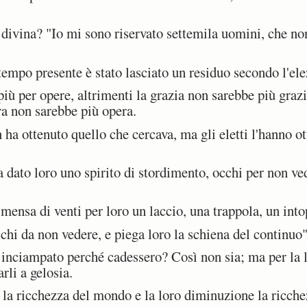
divina? "Io mi sono riservato settemila uomini, che no
mpo presente è stato lasciato un residuo secondo l'elez
iù per opere, altrimenti la grazia non sarebbe più grazi
era non sarebbe più opera.
 ottenuto quello che cercava, ma gli eletti l'hanno otte
 dato loro uno spirito di stordimento, occhi per non ve
ensa di venti per loro un laccio, una trappola, un into
hi da non vedere, e piega loro la schiena del continuo"
ciampato perché cadessero? Così non sia; ma per la lo
rli a gelosia.
la ricchezza del mondo e la loro diminuzione la ricchez