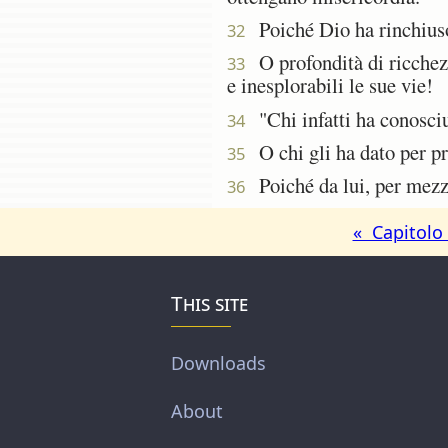
Poiché Dio ha rinchiuso t
32
O profondità di ricchezz
33
e inesplorabili le sue vie!
"Chi infatti ha conosciu
34
O chi gli ha dato per pr
35
Poiché da lui, per mezzo 
36
« Capitolo
This site
Downloads
About