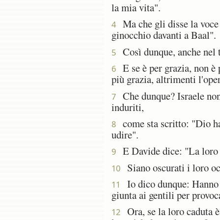
la mia vita".
Ma che gli disse la voce 
4
ginocchio davanti a Baal".
Così dunque, anche nel te
5
E se è per grazia, non è p
6
più grazia, altrimenti l'op
Che dunque? Israele non ha
7
induriti,
come sta scritto: "Dio ha
8
udire".
E Davide dice: "La loro m
9
Siano oscurati i loro occ
10
Io dico dunque: Hanno in
11
giunta ai gentili per provoca
Ora, se la loro caduta è 
12