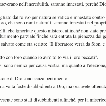
everano nell'incredulità, saranno innestati, perché Dio
agliato dall'olivo per natura selvatico e innestato contro
ro, che sono rami naturali, saranno innestati nel propri
li, che ignoriate questo mistero, affinché non siate pres
durimento parziale finché sarà entrata la pienezza dei ge
 salvato come sta scritto: "Il liberatore verrà da Sion, 
o con loro quando io avrò tolto via i loro peccati".
i sono nemici per causa vostra, ma quanto all'elezione,
zione di Dio sono senza pentimento.
a volta foste disubbidienti a Dio, ma ora avete ottenut
sente sono stati disubbidienti affinché, per la misericor