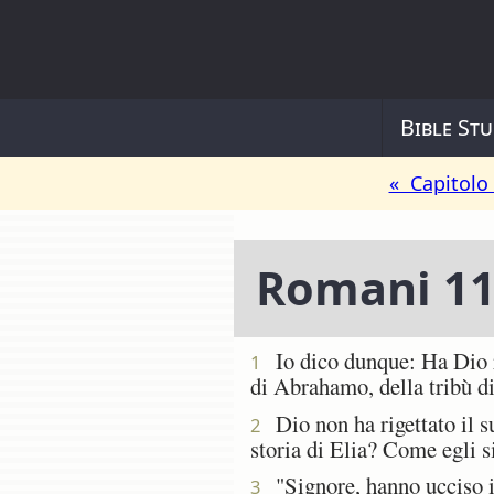
Bible Stu
« Capitolo
Romani 1
Io dico dunque: Ha Dio rig
1
di Abrahamo, della tribù d
Dio non ha rigettato il su
2
storia di Elia? Come egli s
"Signore, hanno ucciso i t
3