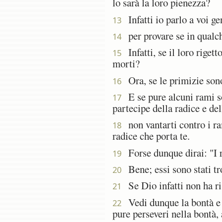
lo sarà la loro pienezza?
Infatti io parlo a voi ge
13
per provare se in qualch
14
Infatti, se il loro riget
15
morti?
Ora, se le primizie sono 
16
E se pure alcuni rami sono
17
partecipe della radice e del
non vantarti contro i ram
18
radice che porta te.
Forse dunque dirai: "I ra
19
Bene; essi sono stati tron
20
Se Dio infatti non ha ri
21
Vedi dunque la bontà e la
22
pure perseveri nella bontà, 