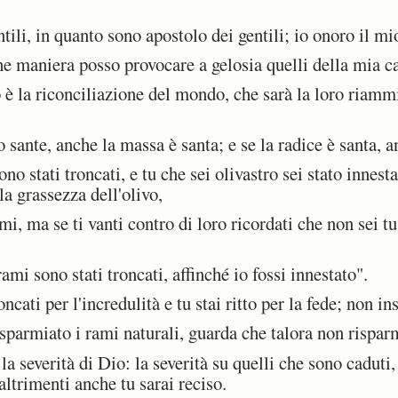
ntili, in quanto sono apostolo dei gentili; io onoro il mi
e maniera posso provocare a gelosia quelli della mia ca
to è la riconciliazione del mondo, che sarà la loro riammi
sante, anche la massa è santa; e se la radice è santa, a
 stati troncati, e tu che sei olivastro sei stato innesta
la grassezza dell'olivo,
i, ma se ti vanti contro di loro ricordati che non sei tu
mi sono stati troncati, affinché io fossi innestato".
cati per l'incredulità e tu stai ritto per la fede; non in
sparmiato i rami naturali, guarda che talora non rispar
 severità di Dio: la severità su quelli che sono caduti, 
altrimenti anche tu sarai reciso.