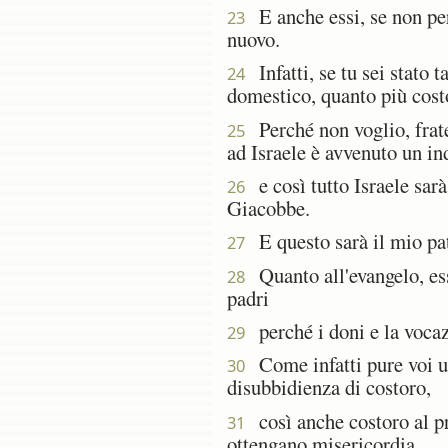
E anche essi, se non pers
23
nuovo.
Infatti, se tu sei stato t
24
domestico, quanto più costo
Perché non voglio, fratel
25
ad Israele è avvenuto un in
e così tutto Israele sarà
26
Giacobbe.
E questo sarà il mio patt
27
Quanto all'evangelo, ess
28
padri
perché i doni e la voca
29
Come infatti pure voi un
30
disubbidienza di costoro,
così anche costoro al pre
31
ottengano misericordia.