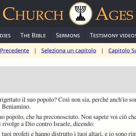
dies
The Bible
Sermons
Testimony video
 Precedente
|
Seleziona un capitolo
|
Capitolo S
1
ettato il suo popolo? Così non sia, perché anch'io son
i Beniamino.
o popolo, che ha preconosciuto. Non sapete voi ciò che 
i rivolge a Dio contro Israele, dicendo:
uoi profeti e hanno distrutto i tuoi altari, e io sono ri