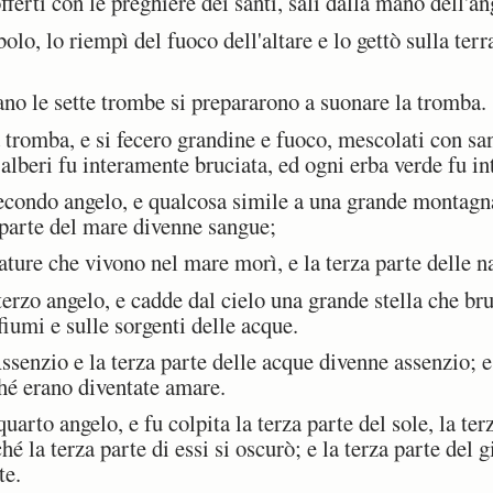
erti con le preghiere dei santi, salì dalla mano dell'an
olo, lo riempì del fuoco dell'altare e lo gettò sulla terra
ano le sette trombe si prepararono a suonare la tromba.
tromba, e si fecero grandine e fuoco, mescolati con san
i alberi fu interamente bruciata, ed ogni erba verde fu i
condo angelo, e qualcosa simile a una grande montagna
a parte del mare divenne sangue;
ature che vivono nel mare morì, e la terza parte delle na
erzo angelo, e cadde dal cielo una grande stella che br
fiumi e sulle sorgenti delle acque.
ssenzio e la terza parte delle acque divenne assenzio; 
ché erano diventate amare.
arto angelo, e fu colpita la terza parte del sole, la terz
ché la terza parte di essi si oscurò; e la terza parte del 
te.