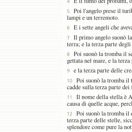
E il fumo dei profumi, off
4
Poi l'angelo prese il turib
5
lampi e un terremoto.
E i sette angeli che avev
6
Il primo angelo suonò la 
7
terra; e la terza parte degl
Poi suonò la tromba il se
8
gettata nel mare, e la terz
e la terza parte delle cre
9
Poi suonò la tromba il t
10
cadde sulla terza parte dei 
Il nome della stella è A
11
causa di quelle acque, per
Poi suonò la tromba il qu
12
terza parte delle stelle, sic
splendore come pure la not