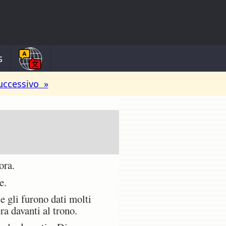
s
uccessivo »
ora.
e.
e gli furono dati molti
era davanti al trono.