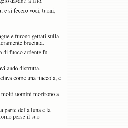
gelo davanti a Dio.
; e si fecero voci, tuoni,
gue e furono gettati sulla
nteramente bruciata.
 di fuoco ardente fu
vi andò distrutta.
uciava come una fiaccola, e
e molti uomini morirono a
a parte della luna e la
giorno perse il suo