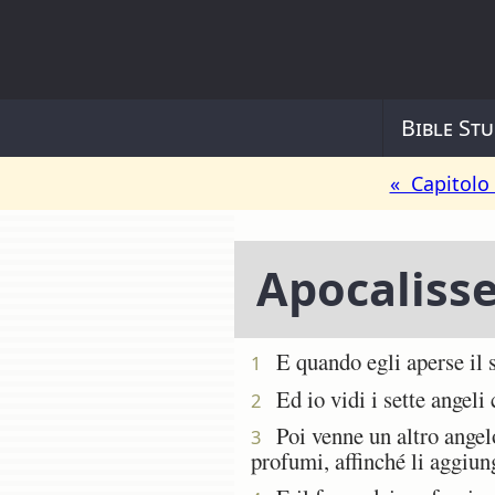
Bible Stu
« Capitolo
Apocalisse
E quando egli aperse il se
1
Ed io vidi i sette angeli 
2
Poi venne un altro angelo,
3
profumi, affinché li aggiunge