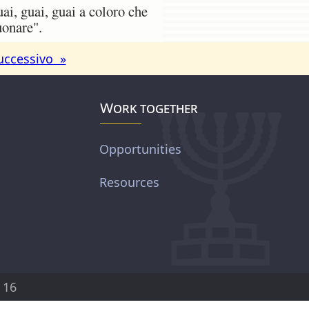
ai, guai, guai a coloro che
uonare".
uccessivo »
Work together
Opportunities
Resources
 16