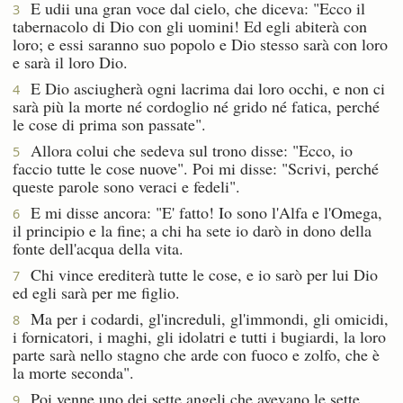
E udii una gran voce dal cielo, che diceva: "Ecco il
3
tabernacolo di Dio con gli uomini! Ed egli abiterà con
loro; e essi saranno suo popolo e Dio stesso sarà con loro
e sarà il loro Dio.
E Dio asciugherà ogni lacrima dai loro occhi, e non ci
4
sarà più la morte né cordoglio né grido né fatica, perché
le cose di prima son passate".
Allora colui che sedeva sul trono disse: "Ecco, io
5
faccio tutte le cose nuove". Poi mi disse: "Scrivi, perché
queste parole sono veraci e fedeli".
E mi disse ancora: "E' fatto! Io sono l'Alfa e l'Omega,
6
il principio e la fine; a chi ha sete io darò in dono della
fonte dell'acqua della vita.
Chi vince erediterà tutte le cose, e io sarò per lui Dio
7
ed egli sarà per me figlio.
Ma per i codardi, gl'increduli, gl'immondi, gli omicidi,
8
i fornicatori, i maghi, gli idolatri e tutti i bugiardi, la loro
parte sarà nello stagno che arde con fuoco e zolfo, che è
la morte seconda".
Poi venne uno dei sette angeli che avevano le sette
9