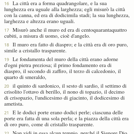
La città era a forma quadrangolare, e la sua
16
lunghezza era uguale alla larghezza; egli misurò la città
con la canna, ed era di dodicimila stadi; la sua lunghezza,
larghezza e altezza erano uguali.
Misurò anche il muro ed era di centoquarantaquattro
17
cubiti, a misura di uomo, cioè d'angelo.
Il muro era fatto di diaspro; e la città era di oro puro,
18
simile a cristallo trasparente.
Le fondamenta del muro della città erano adorne
19
d'ogni pietra preziosa; il primo fondamento era di
diaspro, il secondo di zaffiro, il terzo di calcedonio, il
quarto di smeraldo,
il quinto di sardonico, il sesto di sardio, il settimo di
20
crisolito l'ottavo di berillo, il nono di topazio, il decimo
di crisopazio, l'undicesimo di giacinto, il dodicesimo di
ametista.
E le dodici porte erano dodici perle; ciascuna delle
21
porte era fatta di una sola perla; e la piazza della città era
di oro puro, come di cristallo trasparente.
Non vidi in essa alcun tempio, perché il Signore Dio
22