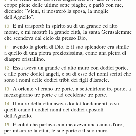
coppe piene delle ultime sette piaghe, e parlò con me,
dicendo: "Vieni, ti mostrerò la sposa, la moglie
dell'Agnello".
E mi trasportò in spirito su di un grande ed alto
10
monte, e mi mostrò la grande città, la santa Gerusalemme
che scendeva dal cielo da presso Dio,
avendo la gloria di Dio. E il suo splendore era simile
11
a quello di una pietra preziosissima, come una pietra di
diaspro cristallino.
Essa aveva un grande ed alto muro con dodici porte,
12
e alle porte dodici angeli, e su di esse dei nomi scritti che
sono i nomi delle dodici tribù dei figli d'Israele.
A oriente vi erano tre porte, a settentrione tre porte, a
13
mezzogiorno tre porte e ad occidente tre porte.
Il muro della città aveva dodici fondamenti, e su
14
quelli erano i dodici nomi dei dodici apostoli
dell'Agnello.
E colui che parlava con me aveva una canna d'oro,
15
per misurare la città, le sue porte e il suo muro.