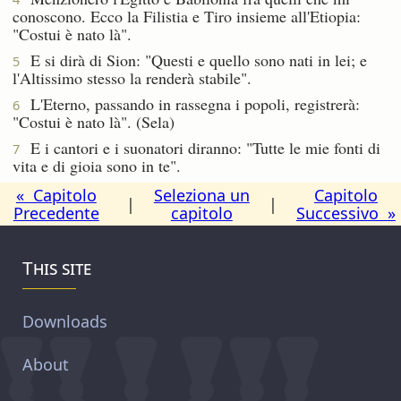
conoscono. Ecco la Filistia e Tiro insieme all'Etiopia:
"Costui è nato là".
E si dirà di Sion: "Questi e quello sono nati in lei; e
5
l'Altissimo stesso la renderà stabile".
L'Eterno, passando in rassegna i popoli, registrerà:
6
"Costui è nato là". (Sela)
E i cantori e i suonatori diranno: "Tutte le mie fonti di
7
vita e di gioia sono in te".
« Capitolo
Seleziona un
Capitolo
|
|
Precedente
capitolo
Successivo »
This site
Downloads
About