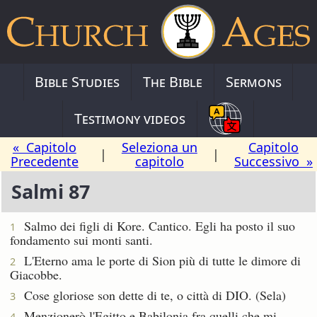
Bible Studies
The Bible
Sermons
Testimony videos
« Capitolo
Seleziona un
Capitolo
|
|
Precedente
capitolo
Successivo »
Salmi 87
Salmo dei figli di Kore. Cantico.
Egli ha posto il suo
1
fondamento sui monti santi.
L'Eterno ama le porte di Sion più di tutte le dimore di
2
Giacobbe.
Cose gloriose son dette di te, o città di DIO. (Sela)
3
Menzionerò l'Egitto e Babilonia fra quelli che mi
4