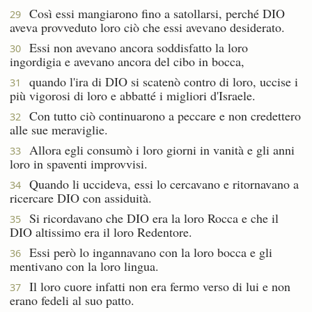
Così essi mangiarono fino a satollarsi, perché DIO
29
aveva provveduto loro ciò che essi avevano desiderato.
Essi non avevano ancora soddisfatto la loro
30
ingordigia e avevano ancora del cibo in bocca,
quando l'ira di DIO si scatenò contro di loro, uccise i
31
più vigorosi di loro e abbatté i migliori d'Israele.
Con tutto ciò continuarono a peccare e non credettero
32
alle sue meraviglie.
Allora egli consumò i loro giorni in vanità e gli anni
33
loro in spaventi improvvisi.
Quando li uccideva, essi lo cercavano e ritornavano a
34
ricercare DIO con assiduità.
Si ricordavano che DIO era la loro Rocca e che il
35
DIO altissimo era il loro Redentore.
Essi però lo ingannavano con la loro bocca e gli
36
mentivano con la loro lingua.
Il loro cuore infatti non era fermo verso di lui e non
37
erano fedeli al suo patto.