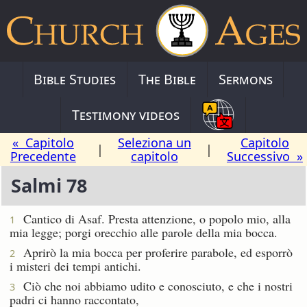
Bible Studies
The Bible
Sermons
Testimony videos
« Capitolo
Seleziona un
Capitolo
|
|
Precedente
capitolo
Successivo »
Salmi 78
Cantico di Asaf.
Presta attenzione, o popolo mio, alla
1
mia legge; porgi orecchio alle parole della mia bocca.
Aprirò la mia bocca per proferire parabole, ed esporrò
2
i misteri dei tempi antichi.
Ciò che noi abbiamo udito e conosciuto, e che i nostri
3
padri ci hanno raccontato,