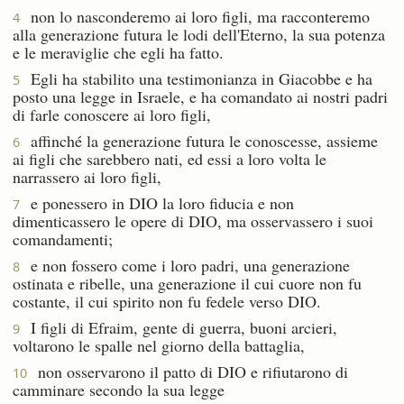
non lo nasconderemo ai loro figli, ma racconteremo
4
alla generazione futura le lodi dell'Eterno, la sua potenza
e le meraviglie che egli ha fatto.
Egli ha stabilito una testimonianza in Giacobbe e ha
5
posto una legge in Israele, e ha comandato ai nostri padri
di farle conoscere ai loro figli,
affinché la generazione futura le conoscesse, assieme
6
ai figli che sarebbero nati, ed essi a loro volta le
narrassero ai loro figli,
e ponessero in DIO la loro fiducia e non
7
dimenticassero le opere di DIO, ma osservassero i suoi
comandamenti;
e non fossero come i loro padri, una generazione
8
ostinata e ribelle, una generazione il cui cuore non fu
costante, il cui spirito non fu fedele verso DIO.
I figli di Efraim, gente di guerra, buoni arcieri,
9
voltarono le spalle nel giorno della battaglia,
non osservarono il patto di DIO e rifiutarono di
10
camminare secondo la sua legge