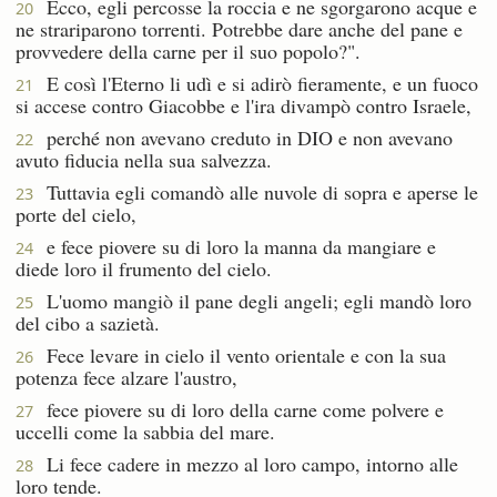
Ecco, egli percosse la roccia e ne sgorgarono acque e
20
ne strariparono torrenti. Potrebbe dare anche del pane e
provvedere della carne per il suo popolo?".
E così l'Eterno li udì e si adirò fieramente, e un fuoco
21
si accese contro Giacobbe e l'ira divampò contro Israele,
perché non avevano creduto in DIO e non avevano
22
avuto fiducia nella sua salvezza.
Tuttavia egli comandò alle nuvole di sopra e aperse le
23
porte del cielo,
e fece piovere su di loro la manna da mangiare e
24
diede loro il frumento del cielo.
L'uomo mangiò il pane degli angeli; egli mandò loro
25
del cibo a sazietà.
Fece levare in cielo il vento orientale e con la sua
26
potenza fece alzare l'austro,
fece piovere su di loro della carne come polvere e
27
uccelli come la sabbia del mare.
Li fece cadere in mezzo al loro campo, intorno alle
28
loro tende.