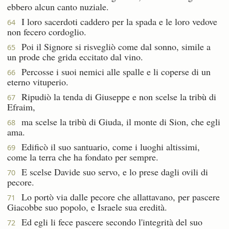
ebbero alcun canto nuziale.
I loro sacerdoti caddero per la spada e le loro vedove
64
non fecero cordoglio.
Poi il Signore si risvegliò come dal sonno, simile a
65
un prode che grida eccitato dal vino.
Percosse i suoi nemici alle spalle e li coperse di un
66
eterno vituperio.
Ripudiò la tenda di Giuseppe e non scelse la tribù di
67
Efraim,
ma scelse la tribù di Giuda, il monte di Sion, che egli
68
ama.
Edificò il suo santuario, come i luoghi altissimi,
69
come la terra che ha fondato per sempre.
E scelse Davide suo servo, e lo prese dagli ovili di
70
pecore.
Lo portò via dalle pecore che allattavano, per pascere
71
Giacobbe suo popolo, e Israele sua eredità.
Ed egli li fece pascere secondo l'integrità del suo
72