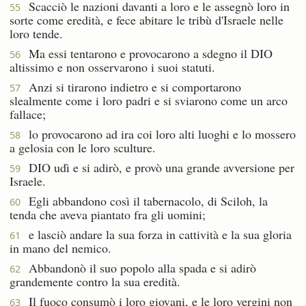
Scacciò le nazioni davanti a loro e le assegnò loro in
55
sorte come eredità, e fece abitare le tribù d'Israele nelle
loro tende.
Ma essi tentarono e provocarono a sdegno il DIO
56
altissimo e non osservarono i suoi statuti.
Anzi si tirarono indietro e si comportarono
57
slealmente come i loro padri e si sviarono come un arco
fallace;
lo provocarono ad ira coi loro alti luoghi e lo mossero
58
a gelosia con le loro sculture.
DIO udì e si adirò, e provò una grande avversione per
59
Israele.
Egli abbandono così il tabernacolo, di Sciloh, la
60
tenda che aveva piantato fra gli uomini;
e lasciò andare la sua forza in cattività e la sua gloria
61
in mano del nemico.
Abbandonò il suo popolo alla spada e si adirò
62
grandemente contro la sua eredità.
Il fuoco consumò i loro giovani, e le loro vergini non
63