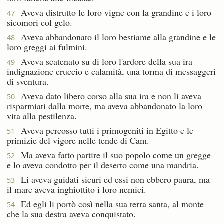
Aveva distrutto le loro vigne con la grandine e i loro
47
sicomori col gelo.
Aveva abbandonato il loro bestiame alla grandine e le
48
loro greggi ai fulmini.
Aveva scatenato su di loro l'ardore della sua ira
49
indignazione cruccio e calamità, una torma di messaggeri
di sventura.
Aveva dato libero corso alla sua ira e non li aveva
50
risparmiati dalla morte, ma aveva abbandonato la loro
vita alla pestilenza.
Aveva percosso tutti i primogeniti in Egitto e le
51
primizie del vigore nelle tende di Cam.
Ma aveva fatto partire il suo popolo come un gregge
52
e lo aveva condotto per il deserto come una mandria.
Li aveva guidati sicuri ed essi non ebbero paura, ma
53
il mare aveva inghiottito i loro nemici.
Ed egli li portò così nella sua terra santa, al monte
54
che la sua destra aveva conquistato.