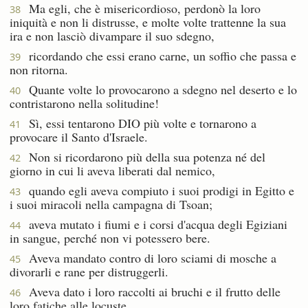
Ma egli, che è misericordioso, perdonò la loro
38
iniquità e non li distrusse, e molte volte trattenne la sua
ira e non lasciò divampare il suo sdegno,
ricordando che essi erano carne, un soffio che passa e
39
non ritorna.
Quante volte lo provocarono a sdegno nel deserto e lo
40
contristarono nella solitudine!
Sì, essi tentarono DIO più volte e tornarono a
41
provocare il Santo d'Israele.
Non si ricordarono più della sua potenza né del
42
giorno in cui li aveva liberati dal nemico,
quando egli aveva compiuto i suoi prodigi in Egitto e
43
i suoi miracoli nella campagna di Tsoan;
aveva mutato i fiumi e i corsi d'acqua degli Egiziani
44
in sangue, perché non vi potessero bere.
Aveva mandato contro di loro sciami di mosche a
45
divorarli e rane per distruggerli.
Aveva dato i loro raccolti ai bruchi e il frutto delle
46
loro fatiche alle locuste.