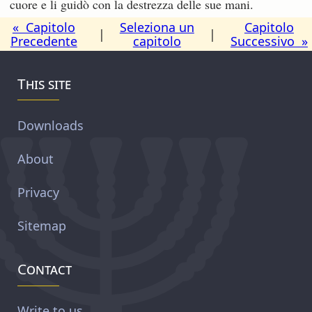
cuore e li guidò con la destrezza delle sue mani.
« Capitolo
Seleziona un
Capitolo
|
|
Precedente
capitolo
Successivo »
This site
Downloads
About
Privacy
Sitemap
Contact
Write to us