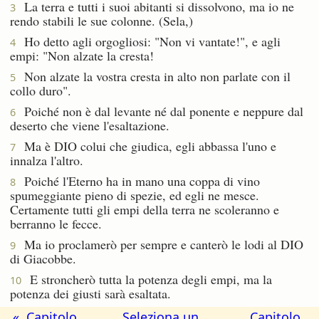
La terra e tutti i suoi abitanti si dissolvono, ma io ne
3
rendo stabili le sue colonne. (Sela,)
Ho detto agli orgogliosi: "Non vi vantate!", e agli
4
empi: "Non alzate la cresta!
Non alzate la vostra cresta in alto non parlate con il
5
collo duro".
Poiché non è dal levante né dal ponente e neppure dal
6
deserto che viene l'esaltazione.
Ma è DIO colui che giudica, egli abbassa l'uno e
7
innalza l'altro.
Poiché l'Eterno ha in mano una coppa di vino
8
spumeggiante pieno di spezie, ed egli ne mesce.
Certamente tutti gli empi della terra ne scoleranno e
berranno le fecce.
Ma io proclamerò per sempre e canterò le lodi al DIO
9
di Giacobbe.
E stroncherò tutta la potenza degli empi, ma la
10
potenza dei giusti sarà esaltata.
« Capitolo
Seleziona un
Capitolo