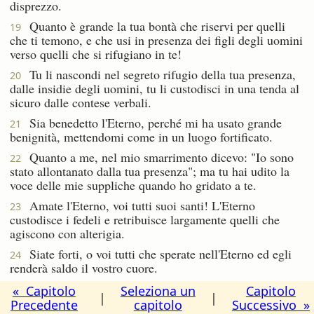
disprezzo.
Quanto è grande la tua bontà che riservi per quelli
19
che ti temono, e che usi in presenza dei figli degli uomini
verso quelli che si rifugiano in te!
Tu li nascondi nel segreto rifugio della tua presenza,
20
dalle insidie degli uomini, tu li custodisci in una tenda al
sicuro dalle contese verbali.
Sia benedetto l'Eterno, perché mi ha usato grande
21
benignità, mettendomi come in un luogo fortificato.
Quanto a me, nel mio smarrimento dicevo: "Io sono
22
stato allontanato dalla tua presenza"; ma tu hai udito la
voce delle mie suppliche quando ho gridato a te.
Amate l'Eterno, voi tutti suoi santi! L'Eterno
23
custodisce i fedeli e retribuisce largamente quelli che
agiscono con alterigia.
Siate forti, o voi tutti che sperate nell'Eterno ed egli
24
renderà saldo il vostro cuore.
« Capitolo
Seleziona un
Capitolo
|
|
Precedente
capitolo
Successivo »