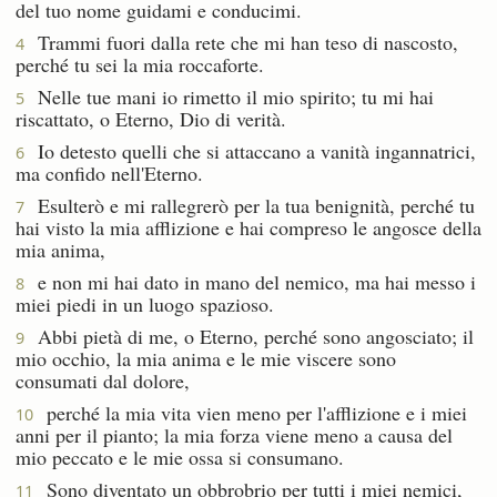
del tuo nome guidami e conducimi.
Trammi fuori dalla rete che mi han teso di nascosto,
4
perché tu sei la mia roccaforte.
Nelle tue mani io rimetto il mio spirito; tu mi hai
5
riscattato, o Eterno, Dio di verità.
Io detesto quelli che si attaccano a vanità ingannatrici,
6
ma confido nell'Eterno.
Esulterò e mi rallegrerò per la tua benignità, perché tu
7
hai visto la mia afflizione e hai compreso le angosce della
mia anima,
e non mi hai dato in mano del nemico, ma hai messo i
8
miei piedi in un luogo spazioso.
Abbi pietà di me, o Eterno, perché sono angosciato; il
9
mio occhio, la mia anima e le mie viscere sono
consumati dal dolore,
perché la mia vita vien meno per l'afflizione e i miei
10
anni per il pianto; la mia forza viene meno a causa del
mio peccato e le mie ossa si consumano.
Sono diventato un obbrobrio per tutti i miei nemici,
11