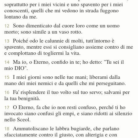
soprattutto per i miei vicini e uno spavento per i miei
conoscenti, quelli che mi vedono in strada fuggono
lontano da me.
Sono dimenticato dal cuore loro come un uomo
12
morto; sono simile a un vaso rotto.
Poiché odo le calunnie di molti, tutt'intorno è
13
spavento, mentre essi si consigliano assieme contro di me
e complottano di togliermi la vita.
Ma io, o Eterno, confido in te; ho detto: "Tu sei il
14
mio DIO".
I miei giorni sono nelle tue mani; liberami dalla
15
mano dei miei nemici e da quelli che mi perseguitano.
Fa' risplendere il tuo volto sul tuo servo; salvami per
16
la tua benignità.
O Eterno, fa che io non resti confuso, perché ti ho
17
invocato siano confusi gli empi, e siano ridotti ai silenzio
nello Sceol.
Ammutoliscano le labbra bugiarde, che parlano
18
sfacciatamente contro il giusto, con alterigia e con