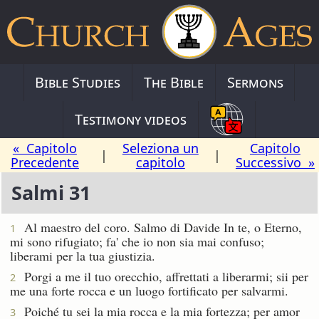
Bible Studies
The Bible
Sermons
Testimony videos
« Capitolo
Seleziona un
Capitolo
|
|
Precedente
capitolo
Successivo »
Salmi 31
Al maestro del coro. Salmo di Davide
In te, o Eterno,
1
mi sono rifugiato; fa' che io non sia mai confuso;
liberami per la tua giustizia.
Porgi a me il tuo orecchio, affrettati a liberarmi; sii per
2
me una forte rocca e un luogo fortificato per salvarmi.
Poiché tu sei la mia rocca e la mia fortezza; per amor
3