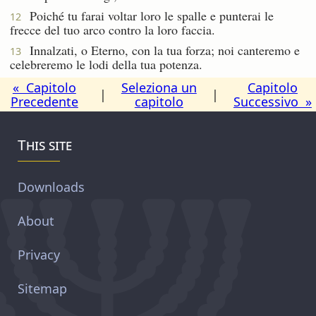
Poiché tu farai voltar loro le spalle e punterai le
12
frecce del tuo arco contro la loro faccia.
Innalzati, o Eterno, con la tua forza; noi canteremo e
13
celebreremo le lodi della tua potenza.
« Capitolo
Seleziona un
Capitolo
|
|
Precedente
capitolo
Successivo »
This site
Downloads
About
Privacy
Sitemap