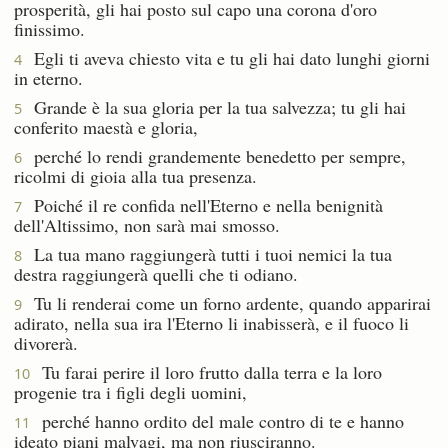
prosperità, gli hai posto sul capo una corona d'oro
finissimo.
Egli ti aveva chiesto vita e tu gli hai dato lunghi giorni
4
in eterno.
Grande è la sua gloria per la tua salvezza; tu gli hai
5
conferito maestà e gloria,
perché lo rendi grandemente benedetto per sempre,
6
ricolmi di gioia alla tua presenza.
Poiché il re confida nell'Eterno e nella benignità
7
dell'Altissimo, non sarà mai smosso.
La tua mano raggiungerà tutti i tuoi nemici la tua
8
destra raggiungerà quelli che ti odiano.
Tu li renderai come un forno ardente, quando apparirai
9
adirato, nella sua ira l'Eterno li inabisserà, e il fuoco li
divorerà.
Tu farai perire il loro frutto dalla terra e la loro
10
progenie tra i figli degli uomini,
perché hanno ordito del male contro di te e hanno
11
ideato piani malvagi, ma non riusciranno.