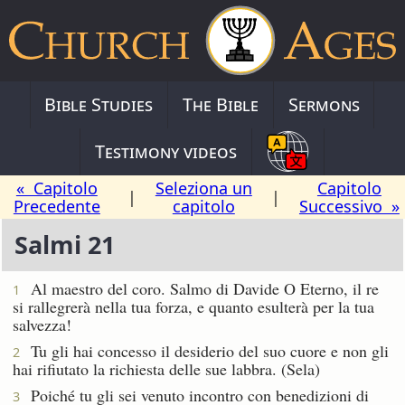
Bible Studies
The Bible
Sermons
Testimony videos
« Capitolo
Seleziona un
Capitolo
|
|
Precedente
capitolo
Successivo »
Salmi 21
Al maestro del coro. Salmo di Davide
O Eterno, il re
1
si rallegrerà nella tua forza, e quanto esulterà per la tua
salvezza!
Tu gli hai concesso il desiderio del suo cuore e non gli
2
hai rifiutato la richiesta delle sue labbra. (Sela)
Poiché tu gli sei venuto incontro con benedizioni di
3