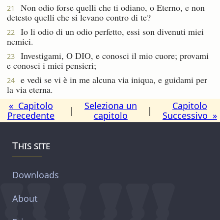
Non odio forse quelli che ti odiano, o Eterno, e non
21
detesto quelli che si levano contro di te?
Io li odio di un odio perfetto, essi son divenuti miei
22
nemici.
Investigami, O DIO, e conosci il mio cuore; provami
23
e conosci i miei pensieri;
e vedi se vi è in me alcuna via iniqua, e guidami per
24
la via eterna.
« Capitolo
Seleziona un
Capitolo
|
|
Precedente
capitolo
Successivo »
This site
Downloads
About