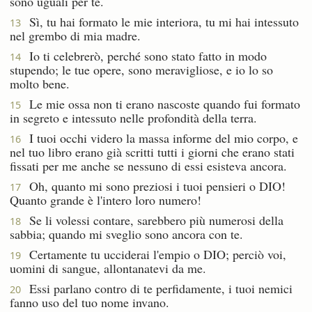
sono uguali per te.
Sì, tu hai formato le mie interiora, tu mi hai intessuto
13
nel grembo di mia madre.
Io ti celebrerò, perché sono stato fatto in modo
14
stupendo; le tue opere, sono meravigliose, e io lo so
molto bene.
Le mie ossa non ti erano nascoste quando fui formato
15
in segreto e intessuto nelle profondità della terra.
I tuoi occhi videro la massa informe del mio corpo, e
16
nel tuo libro erano già scritti tutti i giorni che erano stati
fissati per me anche se nessuno di essi esisteva ancora.
Oh, quanto mi sono preziosi i tuoi pensieri o DIO!
17
Quanto grande è l'intero loro numero!
Se li volessi contare, sarebbero più numerosi della
18
sabbia; quando mi sveglio sono ancora con te.
Certamente tu ucciderai l'empio o DIO; perciò voi,
19
uomini di sangue, allontanatevi da me.
Essi parlano contro di te perfidamente, i tuoi nemici
20
fanno uso del tuo nome invano.