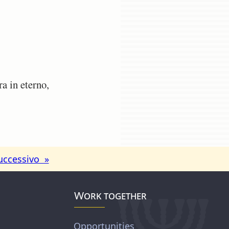
a in eterno,
uccessivo »
Work together
Opportunities