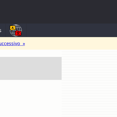
s
uccessivo »