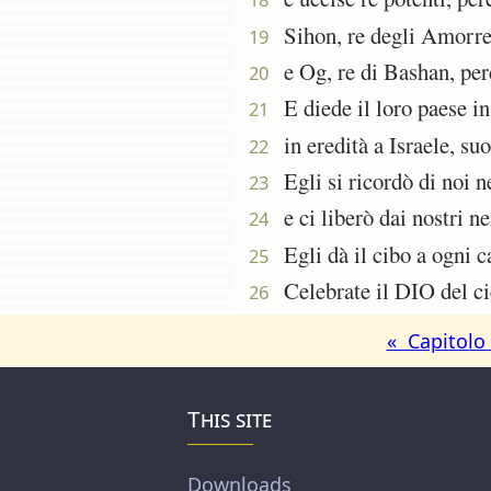
Sihon, re degli Amorrei,
19
e Og, re di Bashan, perc
20
E diede il loro paese in 
21
in eredità a Israele, suo
22
Egli si ricordò di noi ne
23
e ci liberò dai nostri ne
24
Egli dà il cibo a ogni ca
25
Celebrate il DIO del cie
26
« Capitolo
This site
Downloads