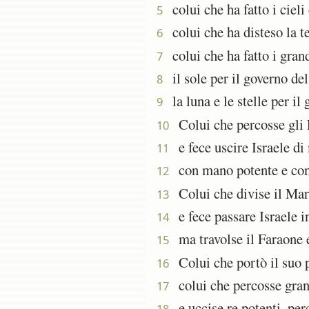
colui che ha fatto i cieli
5
colui che ha disteso la te
6
colui che ha fatto i grand
7
il sole per il governo del
8
la luna e le stelle per il 
9
Colui che percosse gli E
10
e fece uscire Israele di 
11
con mano potente e con b
12
Colui che divise il Mar 
13
e fece passare Israele in
14
ma travolse il Faraone e 
15
Colui che portò il suo po
16
colui che percosse grand
17
e uccise re potenti, perc
18