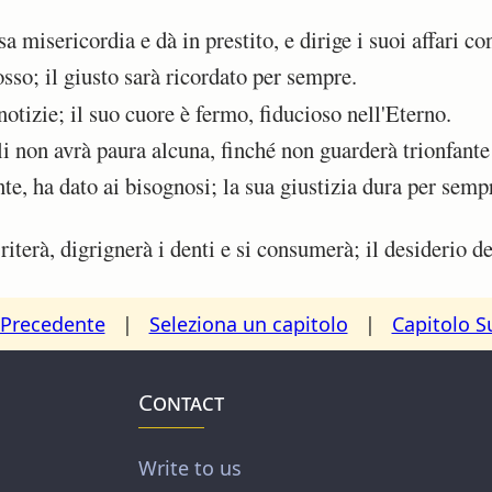
misericordia e dà in prestito, e dirige i suoi affari con
o; il giusto sarà ricordato per sempre.
tizie; il suo cuore è fermo, fiducioso nell'Eterno.
i non avrà paura alcuna, finché non guarderà trionfante
, ha dato ai bisognosi; la sua giustizia dura per sempr
iterà, digrignerà i denti e si consumerà; il desiderio d
 Precedente
|
Seleziona un capitolo
|
Capitolo S
Contact
Write to us