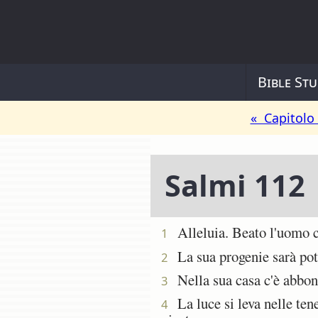
Bible Stu
« Capitolo
Salmi 112
Alleluia. Beato l'uomo ch
1
La sua progenie sarà poten
2
Nella sua casa c'è abbond
3
La luce si leva nelle ten
4