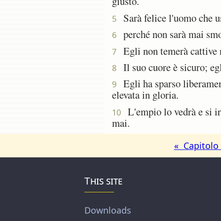
giusto.
Sarà felice l'uomo che usa 
5
perché non sarà mai smoss
6
Egli non temerà cattive no
7
Il suo cuore è sicuro; egl
8
Egli ha sparso liberamente
9
elevata in gloria.
L'empio lo vedrà e si irr
10
mai.
« Capitolo
This site
Downloads