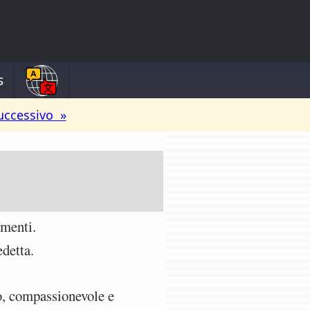
s
uccessivo »
amenti.
edetta.
so, compassionevole e