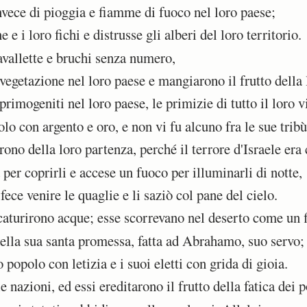
ece di pioggia e fiamme di fuoco nel loro paese;
e i loro fichi e distrusse gli alberi del loro territorio.
vallette e bruchi senza numero,
egetazione nel loro paese e mangiarono il frutto della l
primogeniti nel loro paese, le primizie di tutto il loro v
lo con argento e oro, e non vi fu alcuno fra le sue tribù
ono della loro partenza, perché il terrore d'Israele era 
er coprirli e accese un fuoco per illuminarli di notte,
ece venire le quaglie e li saziò col pane del cielo.
aturirono acque; esse scorrevano nel deserto come un 
ella sua santa promessa, fatta ad Abrahamo, suo servo;
popolo con letizia e i suoi eletti con grida di gioia.
 nazioni, ed essi ereditarono il frutto della fatica dei p