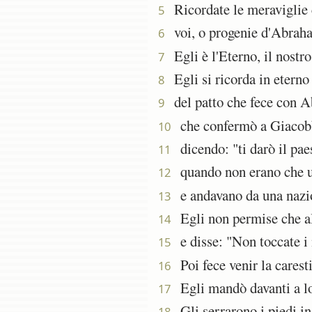
Ricordate le meraviglie ch
5
voi, o progenie d'Abrahamo
6
Egli è l'Eterno, il nostro 
7
Egli si ricorda in eterno 
8
del patto che fece con A
9
che confermò a Giacobbe
10
dicendo: "ti darò il pae
11
quando non erano che un
12
e andavano da una nazion
13
Egli non permise che alc
14
e disse: "Non toccate i m
15
Poi fece venir la caresti
16
Egli mandò davanti a lo
17
Gli serrarono i piedi in 
18