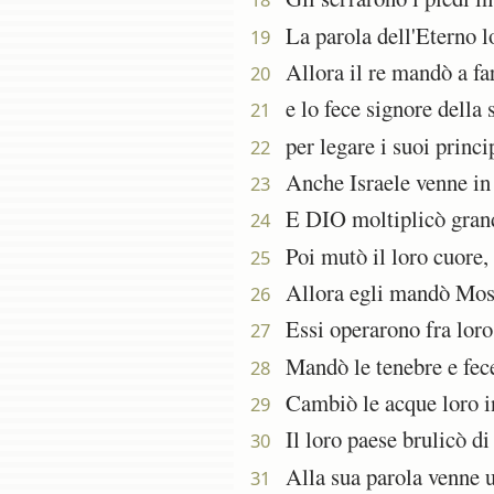
La parola dell'Eterno lo 
19
Allora il re mandò a far
20
e lo fece signore della s
21
per legare i suoi princip
22
Anche Israele venne in 
23
E DIO moltiplicò grandem
24
Poi mutò il loro cuore, 
25
Allora egli mandò Mosé,
26
Essi operarono fra loro i
27
Mandò le tenebre e fece c
28
Cambiò le acque loro in 
29
Il loro paese brulicò di 
30
Alla sua parola venne una
31