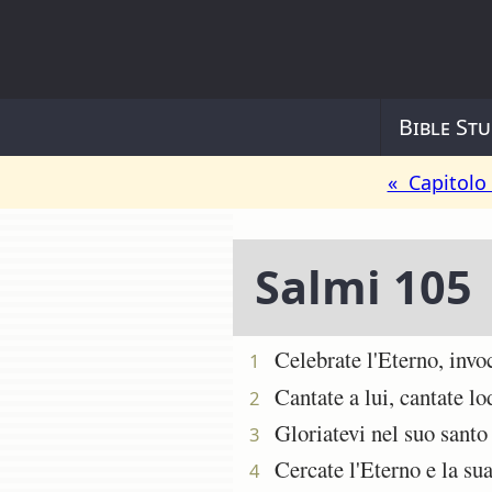
Bible Stu
« Capitolo
Salmi 105
Celebrate l'Eterno, invoca
1
Cantate a lui, cantate lod
2
Gloriatevi nel suo santo n
3
Cercate l'Eterno e la sua 
4