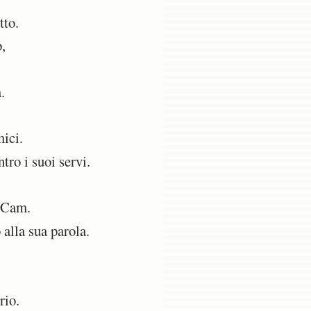
tto.
,
.
ici.
ro i suoi servi.
i Cam.
 alla sua parola.
rio.