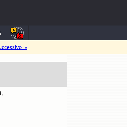
s
uccessivo »
i,