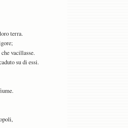
oro terra.
igore;
 che vacillasse.
caduto su di essi.
fiume.
opoli,