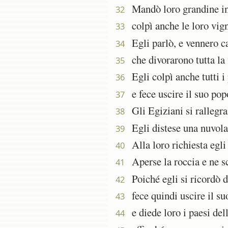
Mandò loro grandine inv
32
colpì anche le loro vigne 
33
Egli parlò, e vennero ca
34
che divorarono tutta la v
35
Egli colpì anche tutti i 
36
e fece uscire il suo popo
37
Gli Egiziani si rallegrar
38
Egli distese una nuvola p
39
Alla loro richiesta egli f
40
Aperse la roccia e ne sc
41
Poiché egli si ricordò d
42
fece quindi uscire il suo 
43
e diede loro i paesi delle
44