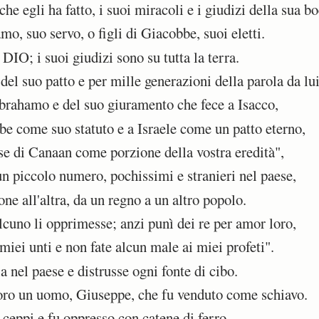
e egli ha fatto, i suoi miracoli e i giudizi della sua bo
, suo servo, o figli di Giacobbe, suoi eletti.
DIO; i suoi giudizi sono su tutta la terra.
del suo patto e per mille generazioni della parola da l
brahamo e del suo giuramento che fece a Isacco,
 come suo statuto e a Israele come un patto eterno,
se di Canaan come porzione della vostra eredità",
 piccolo numero, pochissimi e stranieri nel paese,
e all'altra, da un regno a un altro popolo.
uno li opprimesse; anzi punì dei re per amor loro,
iei unti e non fate alcun male ai miei profeti".
a nel paese e distrusse ogni fonte di cibo.
ro un uomo, Giuseppe, che fu venduto come schiavo.
ceppi e fu oppresso con catene di ferro.