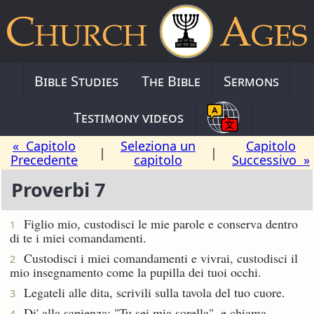
Bible Studies
The Bible
Sermons
Testimony videos
« Capitolo
Seleziona un
Capitolo
|
|
Precedente
capitolo
Successivo »
Proverbi 7
Figlio mio, custodisci le mie parole e conserva dentro
1
di te i miei comandamenti.
Custodisci i miei comandamenti e vivrai, custodisci il
2
mio insegnamento come la pupilla dei tuoi occhi.
Legateli alle dita, scrivili sulla tavola del tuo cuore.
3
Di' alla sapienza: "Tu sei mia sorella", e chiama
4