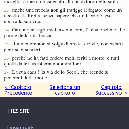
macello, come un incatenato alla punizione dello stolto,
finché una freccia non gli trafigge il fegato; come un
23
uccello si affretta, senza sapere che un laccio è teso
contro la sua vita.
Or dunque, figli miei, ascoltatemi, fate attenzione alle
24
parole della mia bocca.
Il tuo cuore non si volga dietro le sue vie, non sviarti
25
per i suoi sentieri;
perché ne ha fatti cadere molti feriti a morte, e tutti
26
quelli da lei uccisi erano uomini forti.
La sua casa è la via dello Sceol, che scende ai
27
penetrali della morte.
« Capitolo
Seleziona un
Capitolo
|
|
Precedente
capitolo
Successivo »
This site
Downloads