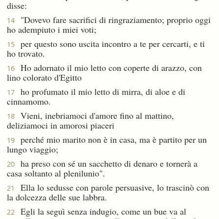
disse:
"Dovevo fare sacrifici di ringraziamento; proprio oggi
14
ho adempiuto i miei voti;
per questo sono uscita incontro a te per cercarti, e ti
15
ho trovato.
Ho adornato il mio letto con coperte di arazzo, con
16
lino colorato d'Egitto
ho profumato il mio letto di mirra, di aloe e di
17
cinnamomo.
Vieni, inebriamoci d'amore fino al mattino,
18
deliziamoci in amorosi piaceri
perché mio marito non è in casa, ma è partito per un
19
lungo viaggio;
ha preso con sé un sacchetto di denaro e tornerà a
20
casa soltanto al plenilunio".
Ella lo sedusse con parole persuasive, lo trascinò con
21
la dolcezza delle sue labbra.
Egli la seguì senza indugio, come un bue va al
22