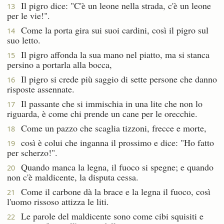
Il pigro dice: "C'è un leone nella strada, c'è un leone
13
per le vie!".
Come la porta gira sui suoi cardini, così il pigro sul
14
suo letto.
Il pigro affonda la sua mano nel piatto, ma si stanca
15
persino a portarla alla bocca,
Il pigro si crede più saggio di sette persone che danno
16
risposte assennate.
Il passante che si immischia in una lite che non lo
17
riguarda, è come chi prende un cane per le orecchie.
Come un pazzo che scaglia tizzoni, frecce e morte,
18
così è colui che inganna il prossimo e dice: "Ho fatto
19
per scherzo!".
Quando manca la legna, il fuoco si spegne; e quando
20
non c'è maldicente, la disputa cessa.
Come il carbone dà la brace e la legna il fuoco, così
21
l'uomo rissoso attizza le liti.
Le parole del maldicente sono come cibi squisiti e
22