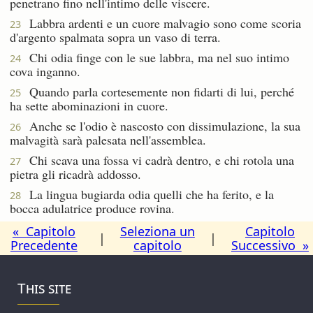
penetrano fino nell'intimo delle viscere.
Labbra ardenti e un cuore malvagio sono come scoria
23
d'argento spalmata sopra un vaso di terra.
Chi odia finge con le sue labbra, ma nel suo intimo
24
cova inganno.
Quando parla cortesemente non fidarti di lui, perché
25
ha sette abominazioni in cuore.
Anche se l'odio è nascosto con dissimulazione, la sua
26
malvagità sarà palesata nell'assemblea.
Chi scava una fossa vi cadrà dentro, e chi rotola una
27
pietra gli ricadrà addosso.
La lingua bugiarda odia quelli che ha ferito, e la
28
bocca adulatrice produce rovina.
« Capitolo
Seleziona un
Capitolo
|
|
Precedente
capitolo
Successivo »
This site