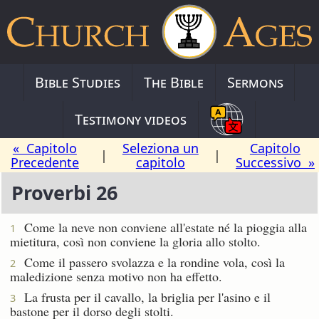
Bible Studies
The Bible
Sermons
Testimony videos
« Capitolo
Seleziona un
Capitolo
|
|
Precedente
capitolo
Successivo »
Proverbi 26
Come la neve non conviene all'estate né la pioggia alla
1
mietitura, così non conviene la gloria allo stolto.
Come il passero svolazza e la rondine vola, così la
2
maledizione senza motivo non ha effetto.
La frusta per il cavallo, la briglia per l'asino e il
3
bastone per il dorso degli stolti.