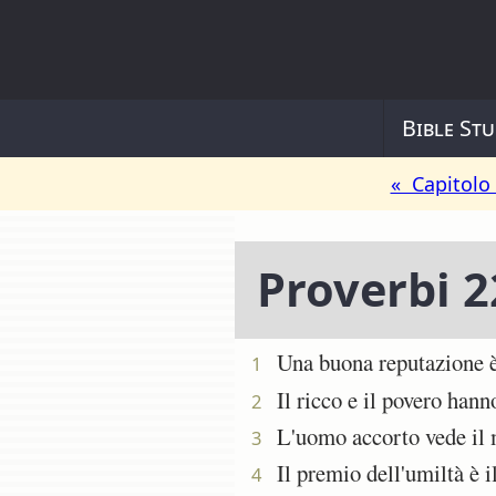
Bible Stu
« Capitolo
Proverbi 2
Una buona reputazione è pr
1
Il ricco e il povero hanno
2
L'uomo accorto vede il ma
3
Il premio dell'umiltà è il 
4