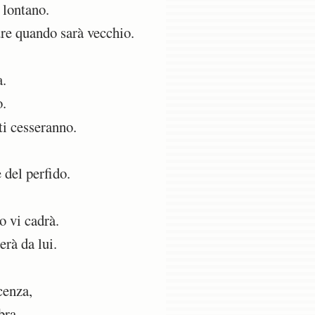
 lontano.
ure quando sarà vecchio.
a.
o.
ti cesseranno.
 del perfido.
o vi cadrà.
erà da lui.
cenza,
bra.