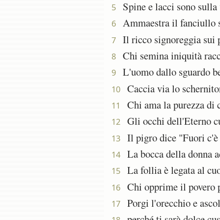
Spine e lacci sono sulla v
5
Ammaestra il fanciullo su
6
Il ricco signoreggia sui po
7
Chi semina iniquità raccog
8
L'uomo dallo sguardo bene
9
Caccia via lo schernitore
10
Chi ama la purezza di cu
11
Gli occhi dell'Eterno cu
12
Il pigro dice "Fuori c'è 
13
La bocca della donna adul
14
La follia è legata al cuo
15
Chi opprime il povero pe
16
Porgi l'orecchio e ascolt
17
perché ti sarà dolce cust
18