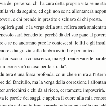
ia del perverso; chi ha cura della propria vita se ne sta
lla via da seguire, ed egli non se ne allontanerà nepp
veri, e chi prende in prestito è schiavo di chi presta.
lierà guai, e la verga della sua collera sarà annientat
volo sarà benedetto, perché dà del suo pane al pover
 e se ne andranno pure le contese; sì, le liti e gli insul
ore e ha grazia sulle labbra avrà il re per amico.
stodiscono la conoscenza, ma egli rende vane le parole
un leone sarò ucciso per la strada".
tera è una fossa profonda, colui che è in ira all'Etern
re del fanciullo, ma la verga della correzione l'allontan
r arricchirsi e chi dà al ricco, certamente impoverirà.
a le parole dei saggi, e applica il cuore alla mia conos
odirle nel tuo intimo e averle tutte pronte sulle tue lab