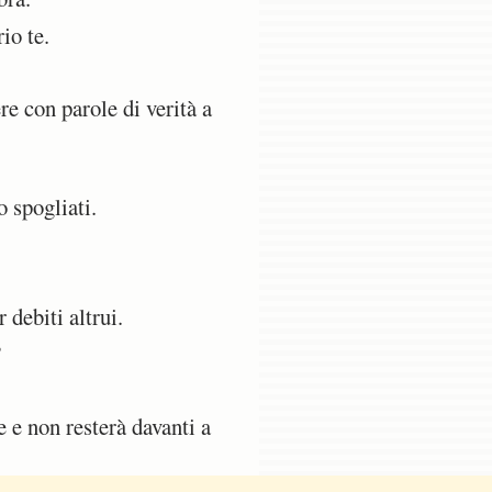
io te.
re con parole di verità a
o spogliati.
debiti altrui.
?
 e non resterà davanti a