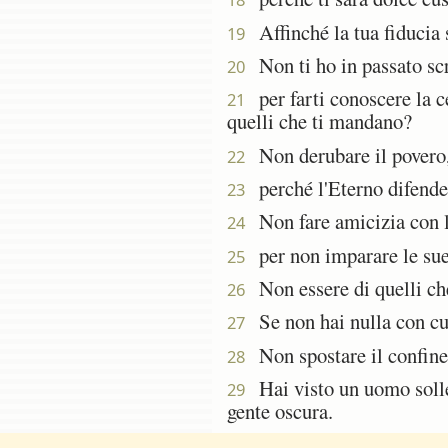
Affinché la tua fiducia s
19
Non ti ho in passato scri
20
per farti conoscere la ce
21
quelli che ti mandano?
Non derubare il povero, 
22
perché l'Eterno difenderà
23
Non fare amicizia con l
24
per non imparare le sue 
25
Non essere di quelli che
26
Se non hai nulla con cui 
27
Non spostare il confine 
28
Hai visto un uomo sollec
29
gente oscura.