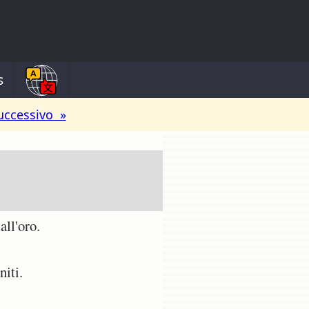
s
uccessivo »
all'oro.
iti.