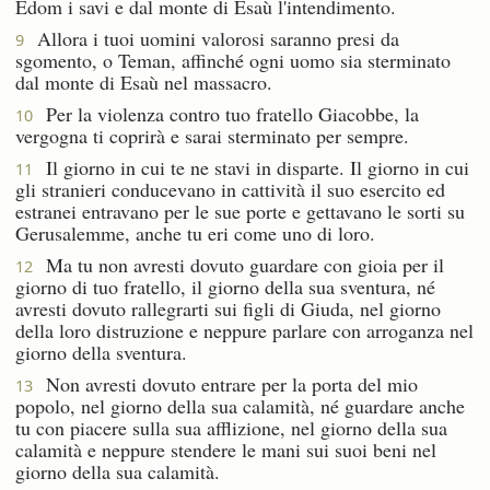
Edom i savi e dal monte di Esaù l'intendimento.
Allora i tuoi uomini valorosi saranno presi da
9
sgomento, o Teman, affinché ogni uomo sia sterminato
dal monte di Esaù nel massacro.
Per la violenza contro tuo fratello Giacobbe, la
10
vergogna ti coprirà e sarai sterminato per sempre.
Il giorno in cui te ne stavi in disparte. Il giorno in cui
11
gli stranieri conducevano in cattività il suo esercito ed
estranei entravano per le sue porte e gettavano le sorti su
Gerusalemme, anche tu eri come uno di loro.
Ma tu non avresti dovuto guardare con gioia per il
12
giorno di tuo fratello, il giorno della sua sventura, né
avresti dovuto rallegrarti sui figli di Giuda, nel giorno
della loro distruzione e neppure parlare con arroganza nel
giorno della sventura.
Non avresti dovuto entrare per la porta del mio
13
popolo, nel giorno della sua calamità, né guardare anche
tu con piacere sulla sua afflizione, nel giorno della sua
calamità e neppure stendere le mani sui suoi beni nel
giorno della sua calamità.