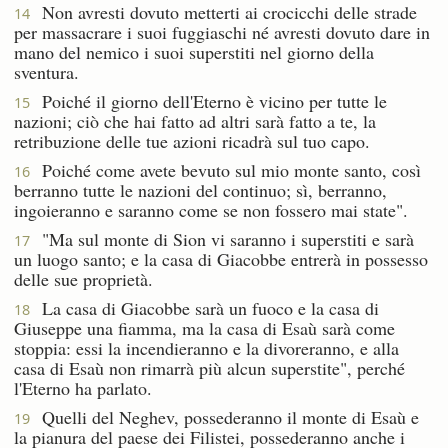
Non avresti dovuto metterti ai crocicchi delle strade
14
per massacrare i suoi fuggiaschi né avresti dovuto dare in
mano del nemico i suoi superstiti nel giorno della
sventura.
Poiché il giorno dell'Eterno è vicino per tutte le
15
nazioni; ciò che hai fatto ad altri sarà fatto a te, la
retribuzione delle tue azioni ricadrà sul tuo capo.
Poiché come avete bevuto sul mio monte santo, così
16
berranno tutte le nazioni del continuo; sì, berranno,
ingoieranno e saranno come se non fossero mai state".
"Ma sul monte di Sion vi saranno i superstiti e sarà
17
un luogo santo; e la casa di Giacobbe entrerà in possesso
delle sue proprietà.
La casa di Giacobbe sarà un fuoco e la casa di
18
Giuseppe una fiamma, ma la casa di Esaù sarà come
stoppia: essi la incendieranno e la divoreranno, e alla
casa di Esaù non rimarrà più alcun superstite", perché
l'Eterno ha parlato.
Quelli del Neghev, possederanno il monte di Esaù e
19
la pianura del paese dei Filistei, possederanno anche i