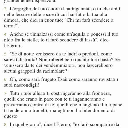
L'orgoglio del tuo cuore ti ha ingannata o tu che abiti
3
nelle fessure delle rocce di cui hai fatto la tua alta
dimora, che dici in cuor tuo: "Chi mi farà scendere a
terra?".
Anche se t'innalzassi come un'aquila e ponessi il tuo
4
nido fra le stelle, io ti farò scendere di lassù", dice
l'Eterno.
"Se di notte venissero da te ladri o predoni, come
5
saresti distrutta! Non ruberebbero quanto loro basta? Se
venissero da te dei vendemmiatori, non lascerebbero
alcuni grappoli da racimolare?
Oh, come sarà frugato Esaù come saranno rovistati i
6
suoi nascondigli!
Tutti i tuoi alleati ti costringeranno alla frontiera,
7
quelli che erano in pace con te ti inganneranno e
prevarranno contro di te, quelli che mangiano il tuo pane
ti tenderanno tranelli; ma egli non ha intendimento di
questo.
In quel giorno", dice l'Eterno, "io farò scomparire da
8