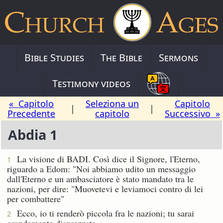
Bible Studies
The Bible
Sermons
Testimony videos
« Capitolo
Seleziona un
Capitolo
|
|
Precedente
capitolo
Successivo »
Abdia 1
La visione di BADI. Così dice il Signore, l'Eterno,
1
riguardo a Edom: "Noi abbiamo udito un messaggio
dall'Eterno e un ambasciatore è stato mandato tra le
nazioni, per dire: "Muovetevi e leviamoci contro di lei
per combattere"
Ecco, io ti renderò piccola fra le nazioni; tu sarai
2
grandemente disprezzata.