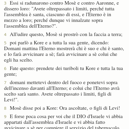
Essi si radunarono contro Mosè e contro Aaronne, e
3
dissero loro: "Avete oltrepassato i limiti, perché tutta
l'assemblea è santa, ciascuno di essi, e l'Eterno è in
mezzo a loro; perché dunque vi innalzate sopra
l'assemblea dell'Eterno?".
All'udire questo, Mosè si prostrò con la faccia a terra;
4
poi parlò a Kore e a tutta la sua gente, dicendo:
5
Domani mattina l'Eterno mostrerà chi è suo e chi è santo,
e lo farà avvicinare a sè; farà avvicinare a sè colui che
egli ha scelto.
Fate questo: prendete dei turiboli tu Kore e tutta la tua
6
gente;
domani mettetevi dentro del fuoco e ponetevi sopra
7
dell'incenso davanti all'Eterno; e colui che l'Eterno avrà
scelto sarà santo. Avete oltrepassato i limiti, figli di
Levi!".
Mosè disse poi a Kore: Ora ascoltate, o figli di Levi!
8
E forse poca cosa per voi che il DIO d'Israele vi abbia
9
appartati dall'assemblea d'Israele e vi abbia fatto
avvicinare a sè per compiere il servizio del tabernacolo