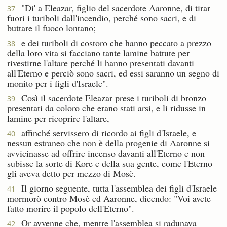
"Di' a Eleazar, figlio del sacerdote Aaronne, di tirar
37
fuori i turiboli dall'incendio, perché sono sacri, e di
buttare il fuoco lontano;
e dei turiboli di costoro che hanno peccato a prezzo
38
della loro vita si facciano tante lamine battute per
rivestirne l'altare perché li hanno presentati davanti
all'Eterno e perciò sono sacri, ed essi saranno un segno di
monito per i figli d'Israele".
Così il sacerdote Eleazar prese i turiboli di bronzo
39
presentati da coloro che erano stati arsi, e li ridusse in
lamine per ricoprire l'altare,
affinché servissero di ricordo ai figli d'Israele, e
40
nessun estraneo che non è della progenie di Aaronne si
avvicinasse ad offrire incenso davanti all'Eterno e non
subisse la sorte di Kore e della sua gente, come l'Eterno
gli aveva detto per mezzo di Mosè.
Il giorno seguente, tutta l'assemblea dei figli d'Israele
41
mormorò contro Mosè ed Aaronne, dicendo: "Voi avete
fatto morire il popolo dell'Eterno".
Or avvenne che, mentre l'assemblea si radunava
42