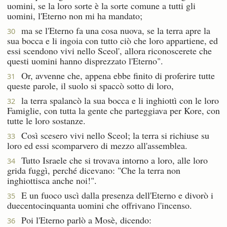
uomini, se la loro sorte è la sorte comune a tutti gli
uomini, l'Eterno non mi ha mandato;
ma se l'Eterno fa una cosa nuova, se la terra apre la
30
sua bocca e li ingoia con tutto ciò che loro appartiene, ed
essi scendono vivi nello Sceol', allora riconoscerete che
questi uomini hanno disprezzato l'Eterno".
Or, avvenne che, appena ebbe finito di proferire tutte
31
queste parole, il suolo si spaccò sotto di loro,
la terra spalancò la sua bocca e li inghiottì con le loro
32
Famiglie, con tutta la gente che parteggiava per Kore, con
tutte le loro sostanze.
Così scesero vivi nello Sceol; la terra si richiuse su
33
loro ed essi scomparvero di mezzo all'assemblea.
Tutto Israele che si trovava intorno a loro, alle loro
34
grida fuggì, perché dicevano: "Che la terra non
inghiottisca anche noi!".
E un fuoco uscì dalla presenza dell'Eterno e divorò i
35
duecentocinquanta uomini che offrivano l'incenso.
Poi l'Eterno parlò a Mosè, dicendo:
36