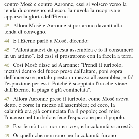
contro Mosè e contro Aaronne, essi si volsero verso la
tenda di convegno; ed ecco, la nuvola la ricopriva e
apparve la gloria dell'Eterno.
Allora Mosè e Aaronne si portarono davanti alla
43
tenda di convegno.
E l'Eterno parlò a Mosè, dicendo:
44
"Allontanatevi da questa assemblea e io li consumerò
45
in un attimo". Ed essi si prostrarono con la faccia a terra.
Così Mosè disse ad Aaronne: "Prendi il turibolo,
46
mettivi dentro del fuoco preso dall'altare, poni sopra
dell'incenso e portalo presto in mezzo all'assemblea, e fa'
l'espiazione per essi, Poiché è scoppiata l'ira che viene
dall'Eterno, la piaga è già cominciata".
Allora Aaronne prese il turibolo, come Mosè aveva
47
detto, e corse in mezzo all'assemblea; ed ecco, la
calamità era già cominciata fra il popolo; così mise
l'incenso nel turibolo e fece l'espiazione per il popolo.
E si fermò tra i morti e i vivi, e la calamità si arrestò.
48
Or quelli che morirono per la calamità furono
49