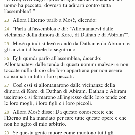
uomo ha peccato, dovresti tu adirarti contro tutta
l'assemblea?."
Allora l'Eterno parlò a Mosè, dicendo:
23
"Parla all'assemblea e di': "Allontanatevi dalle
24
vicinanze della dimora di Kore, di Dathan e di Abiram"".
Mosè quindi si levò e andò da Dathan e da Abiram; e
25
gli anziani d'Israele lo seguirono.
Egli quindi parlò all'assemblea, dicendo:
26
Allontanatevi dalle tende di questi uomini malvagi e non
toccate nulla di ciò che loro appartiene per non essere
consumati in tutti i loro peccati.
Così essi si allontanarono dalle vicinanze della
27
dimora di Kore, di Dathan di Abiram. Dathan e Abiram
uscirono e si fermarono all'ingresso delle loro tende con
le loro mogli, i loro figli e i loro piccoli.
Allora Mosè disse: Da questo conoscerete che
28
l'Eterno mi ha mandato per fare tutte queste opere e che
non ho agito di mio arbitrio.
Se questa gente muore come muoiono tutti gli
29