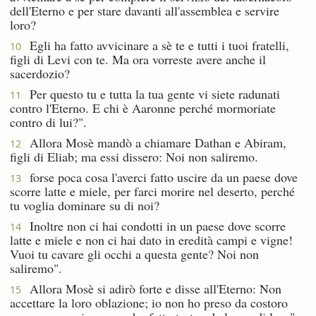
dell'Eterno e per stare davanti all'assemblea e servire
loro?
Egli ha fatto avvicinare a sè te e tutti i tuoi fratelli,
10
figli di Levi con te. Ma ora vorreste avere anche il
sacerdozio?
Per questo tu e tutta la tua gente vi siete radunati
11
contro l'Eterno. E chi è Aaronne perché mormoriate
contro di lui?".
Allora Mosè mandò a chiamare Dathan e Abiram,
12
figli di Eliab; ma essi dissero: Noi non saliremo.
forse poca cosa l'averci fatto uscire da un paese dove
13
scorre latte e miele, per farci morire nel deserto, perché
tu voglia dominare su di noi?
Inoltre non ci hai condotti in un paese dove scorre
14
latte e miele e non ci hai dato in eredità campi e vigne!
Vuoi tu cavare gli occhi a questa gente? Noi non
saliremo".
Allora Mosè si adirò forte e disse all'Eterno: Non
15
accettare la loro oblazione; io non ho preso da costoro