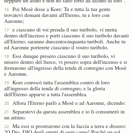
neppure un asino e non ho fatto torto ad alcuno di loro".
Poi Mosè disse a Kore: Tu e tutta la tua gente
16
trovatevi domani davanti all'Eterno, tu e loro con
Aaronne;
e ciascuno di voi prenda il suo turibolo, vi metta
17
dentro dell'incenso e porti ciascuno il suo turibolo davanti
all'Eterno; saranno duecentocinquanta turiboli. Anche tu
ed Aaronne porterete ciascuno il vostro turibolo.
Essi dunque presero ciascuno il suo turibolo, vi
18
misero dentro del fuoco, vi posero sopra dell'incenso e si
fermarono all'ingresso della tenda di convegno con Mosè
e Aaronne.
Kore convocò tutta l'assemblea contro di loro
19
all'ingresso della tenda di convegno; e la gloria
dell'Eterno apparve a tutta l'assemblea.
Allora l'Eterno parlò a Mosè e ad Aaronne, dicendo:
20
Separatevi da questa assemblea e io li consumerò in
21
un attimo.
Ma essi si prostrarono con la faccia a terra e dissero:
22
"O Dio, DIO degli spiriti di ogni carne! Poiché un sol