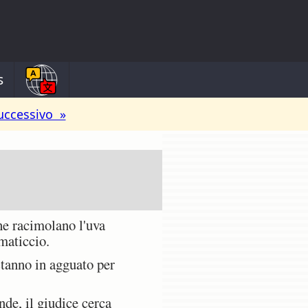
s
uccessivo »
he racimolano l'uva
maticcio.
stanno in agguato per
de, il giudice cerca