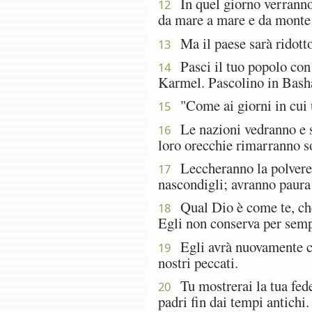
In quel giorno verranno a 
12
da mare a mare e da monte
Ma il paese sarà ridotto 
13
Pasci il tuo popolo con l
14
Karmel. Pascolino in Basha
"Come ai giorni in cui us
15
Le nazioni vedranno e si
16
loro orecchie rimarranno s
Leccheranno la polvere co
17
nascondigli; avranno paura 
Qual Dio è come te, che 
18
Egli non conserva per sempr
Egli avrà nuovamente comp
19
nostri peccati.
Tu mostrerai la tua fede
20
padri fin dai tempi antichi.