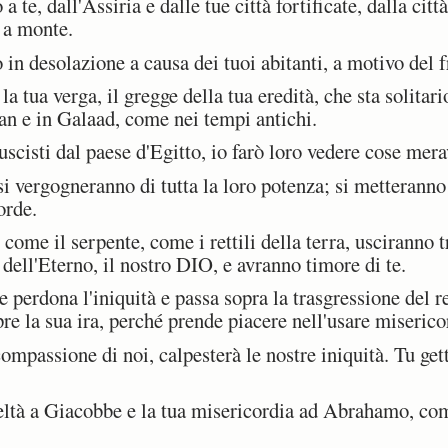
te, dall'Assiria e dalle tue città fortificate, dalla città
 a monte.
in desolazione a causa dei tuoi abitanti, a motivo del fr
a tua verga, il gregge della tua eredità, che sta solitari
n e in Galaad, come nei tempi antichi.
cisti dal paese d'Egitto, io farò loro vedere cose mera
 vergogneranno di tutta la loro potenza; si metteranno 
orde.
me il serpente, come i rettili della terra, usciranno t
dell'Eterno, il nostro DIO, e avranno timore di te.
perdona l'iniquità e passa sopra la trasgressione del re
e la sua ira, perché prende piacere nell'usare miserico
assione di noi, calpesterà le nostre iniquità. Tu gette
ltà a Giacobbe e la tua misericordia ad Abrahamo, come