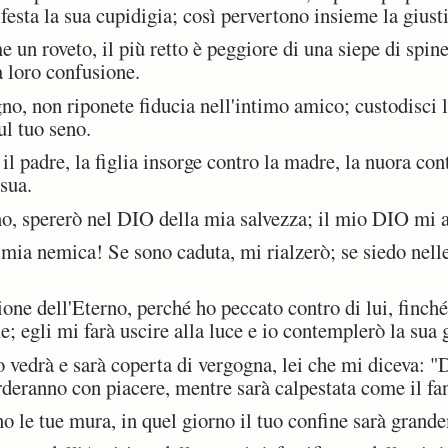
esta la sua cupidigia; così pervertono insieme la giusti
 un roveto, il più retto è peggiore di una siepe di spine.
a loro confusione.
, non riponete fiducia nell'intimo amico; custodisci l
ul tuo seno.
il padre, la figlia insorge contro la madre, la nuora con
sua.
, spererò nel DIO della mia salvezza; il mio DIO mi a
ia nemica! Se sono caduta, mi rialzerò; se siedo nelle 
ne dell'Eterno, perché ho peccato contro di lui, finché
e; egli mi farà uscire alla luce e io contemplerò la sua g
edrà e sarà coperta di vergogna, lei che mi diceva: "Do
deranno con piacere, mentre sarà calpestata come il fan
 le tue mura, in quel giorno il tuo confine sarà grand