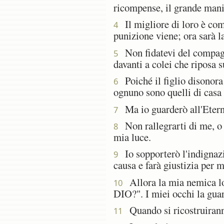
ricompense, il grande manif
Il migliore di loro è come
4
punizione viene; ora sarà l
Non fidatevi del compagno
5
davanti a colei che riposa s
Poiché il figlio disonora 
6
ognuno sono quelli di casa 
Ma io guarderò all'Eterno
7
Non rallegrarti di me, o m
8
mia luce.
Io sopporterò l'indignazio
9
causa e farà giustizia per m
Allora la mia nemica lo v
10
DIO?". I miei occhi la guar
Quando si ricostruiranno
11