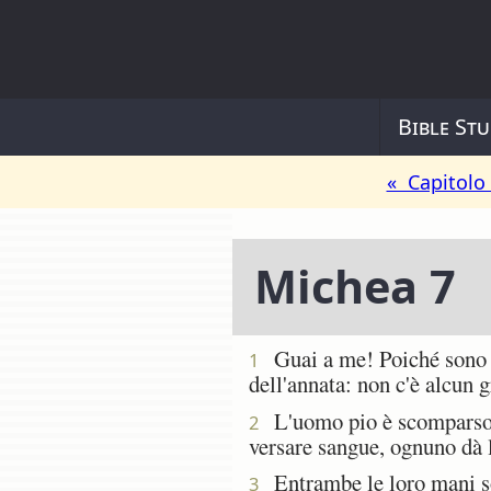
Bible Stu
« Capitolo
Michea 7
Guai a me! Poiché sono co
1
dell'annata: non c'è alcun 
L'uomo pio è scomparso dal
2
versare sangue, ognuno dà la
Entrambe le loro mani sono
3