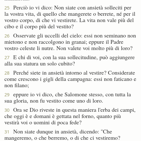
Perciò io vi dico: Non siate con ansietà solleciti per
25
la vostra vita, di quello che mangerete o berrete, né per il
vostro corpo, di che vi vestirete. La vita non vale più del
cibo e il corpo più del vestito?
Osservate gli uccelli del cielo: essi non seminano non
26
mietono e non raccolgono in granai; eppure il Padre
vostro celeste li nutre. Non valete voi molto più di loro?
E chi di voi, con la sua sollecitudine, può aggiungere
27
alla sua statura un solo cubito?
Perché siete in ansietà intorno al vestire? Considerate
28
come crescono i gigli della campagna: essi non faticano e
non filano;
eppure io vi dico, che Salomone stesso, con tutta la
29
sua gloria, non fu vestito come uno di loro.
Ora se Dio riveste in questa maniera l'erba dei campi,
30
che oggi è e domani è gettata nel forno, quanto più
vestirà voi o uomini di poca fede?
Non siate dunque in ansietà, dicendo: "Che
31
mangeremo, o che berremo, o di che ci vestiremo?