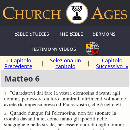
Bible Studies
The Bible
Sermons
Testimony videos
« Capitolo
Seleziona un
Capitolo
|
|
Precedente
capitolo
Successivo »
Matteo 6
"Guardatevi dal fare la vostra elemosina davanti agli
1
uomini, per essere da loro ammirati; altrimenti voi non ne
avrete ricompensa presso il Padre vostro, che è nei cieli.
Quando dunque fai l'elemosina, non far suonare la
2
tromba davanti a te, come fanno gli ipocriti nelle
sinagoghe e nelle strade, per essere onorati dagli uomini;
in verità vi dico, che essi hanno già ricevuto il loro