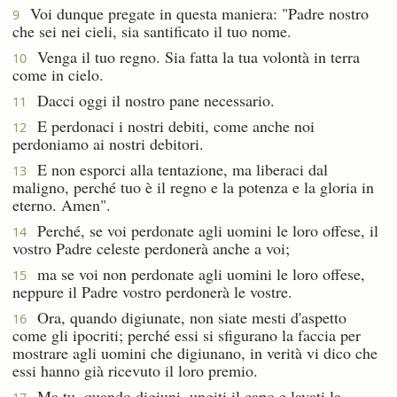
Voi dunque pregate in questa maniera: "Padre nostro
9
che sei nei cieli, sia santificato il tuo nome.
Venga il tuo regno. Sia fatta la tua volontà in terra
10
come in cielo.
Dacci oggi il nostro pane necessario.
11
E perdonaci i nostri debiti, come anche noi
12
perdoniamo ai nostri debitori.
E non esporci alla tentazione, ma liberaci dal
13
maligno, perché tuo è il regno e la potenza e la gloria in
eterno. Amen".
Perché, se voi perdonate agli uomini le loro offese, il
14
vostro Padre celeste perdonerà anche a voi;
ma se voi non perdonate agli uomini le loro offese,
15
neppure il Padre vostro perdonerà le vostre.
Ora, quando digiunate, non siate mesti d'aspetto
16
come gli ipocriti; perché essi si sfigurano la faccia per
mostrare agli uomini che digiunano, in verità vi dico che
essi hanno già ricevuto il loro premio.
Ma tu, quando digiuni, ungiti il capo e lavati la