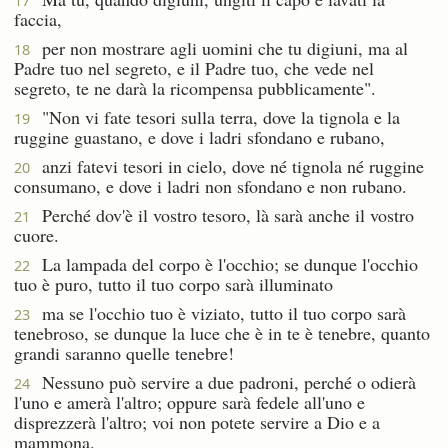
17
faccia,
per non mostrare agli uomini che tu digiuni, ma al
18
Padre tuo nel segreto, e il Padre tuo, che vede nel
segreto, te ne darà la ricompensa pubblicamente".
"Non vi fate tesori sulla terra, dove la tignola e la
19
ruggine guastano, e dove i ladri sfondano e rubano,
anzi fatevi tesori in cielo, dove né tignola né ruggine
20
consumano, e dove i ladri non sfondano e non rubano.
Perché dov'è il vostro tesoro, là sarà anche il vostro
21
cuore.
La lampada del corpo è l'occhio; se dunque l'occhio
22
tuo è puro, tutto il tuo corpo sarà illuminato
ma se l'occhio tuo è viziato, tutto il tuo corpo sarà
23
tenebroso, se dunque la luce che è in te è tenebre, quanto
grandi saranno quelle tenebre!
Nessuno può servire a due padroni, perché o odierà
24
l'uno e amerà l'altro; oppure sarà fedele all'uno e
disprezzerà l'altro; voi non potete servire a Dio e a
mammona.