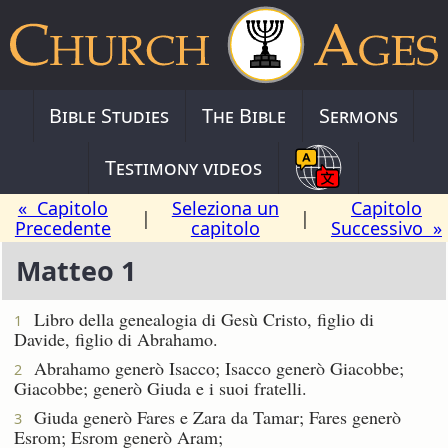
Bible Studies
The Bible
Sermons
Testimony videos
« Capitolo
Seleziona un
Capitolo
|
|
Precedente
capitolo
Successivo »
Matteo 1
Libro della genealogia di Gesù Cristo, figlio di
1
Davide, figlio di Abrahamo.
Abrahamo generò Isacco; Isacco generò Giacobbe;
2
Giacobbe; generò Giuda e i suoi fratelli.
Giuda generò Fares e Zara da Tamar; Fares generò
3
Esrom; Esrom generò Aram;