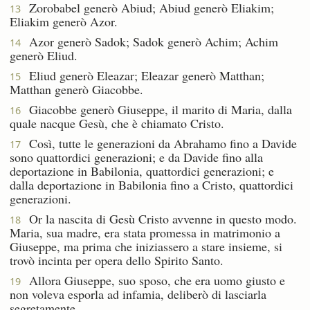
Zorobabel generò Abiud; Abiud generò Eliakim;
13
Eliakim generò Azor.
Azor generò Sadok; Sadok generò Achim; Achim
14
generò Eliud.
Eliud generò Eleazar; Eleazar generò Matthan;
15
Matthan generò Giacobbe.
Giacobbe generò Giuseppe, il marito di Maria, dalla
16
quale nacque Gesù, che è chiamato Cristo.
Così, tutte le generazioni da Abrahamo fino a Davide
17
sono quattordici generazioni; e da Davide fino alla
deportazione in Babilonia, quattordici generazioni; e
dalla deportazione in Babilonia fino a Cristo, quattordici
generazioni.
Or la nascita di Gesù Cristo avvenne in questo modo.
18
Maria, sua madre, era stata promessa in matrimonio a
Giuseppe, ma prima che iniziassero a stare insieme, si
trovò incinta per opera dello Spirito Santo.
Allora Giuseppe, suo sposo, che era uomo giusto e
19
non voleva esporla ad infamia, deliberò di lasciarla
segretamente.