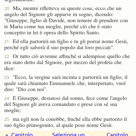
Ma, mentre rifletteva su queste cose, ecco che un
20
angelo del Signore gli apparve in sogno, dicendo:
"Giuseppe, figlio di Davide, non temere di prendere con
te Maria come tua moglie, perché ciò che è stato
concepito in lei è opera dello Spirito Santo.
Ed ella partorirà un figlio e tu gli porrai nome Gesù,
21
perché egli salverà il suo popolo dai loro peccati".
Or tutto ciò avvenne affinché si adempisse quello che
22
era stato detto dal Signore, per mezzo del profeta che
dice:
"Ecco, la vergine sarà incinta e partorirà un figlio, il
23
quale sarà chiamato Emmanuele che, interpretato, vuol
dire: "Dio con noi".
E Giuseppe, destatosi dal sonno, fece come l'angelo
24
del Signore gli aveva comandato e prese con sé sua
moglie;
ma egli non la conobbe, finché ella ebbe partorito il
25
suo figlio primogenito, al quale pose nome Gesù.
« Capitolo
Seleziona un
Capitolo