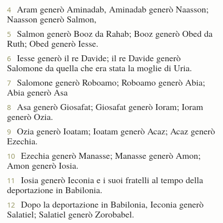
Aram generò Aminadab, Aminadab generò Naasson;
4
Naasson generò Salmon,
Salmon generò Booz da Rahab; Booz generò Obed da
5
Ruth; Obed generò Iesse.
Iesse generò il re Davide; il re Davide generò
6
Salomone da quella che era stata la moglie di Uria.
Salomone generò Roboamo; Roboamo generò Abia;
7
Abia generò Asa
Asa generò Giosafat; Giosafat generò Ioram; Ioram
8
generò Ozia.
Ozia generò Ioatam; Ioatam generò Acaz; Acaz generò
9
Ezechia.
Ezechia generò Manasse; Manasse generò Amon;
10
Amon generò Iosia.
Iosia generò Ieconia e i suoi fratelli al tempo della
11
deportazione in Babilonia.
Dopo la deportazione in Babilonia, Ieconia generò
12
Salatiel; Salatiel generò Zorobabel.