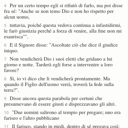
Per un certo tempo egli si rifiutò di farlo, ma poi disse
4
fra sé: "Anche se non temo Dio e non ho rispetto per
alcun uomo,
tuttavia, poiché questa vedova continua a infastidirmi,
5
le farò giustizia perché a forza di venire, alla fine non mi
esaurisca"".
E il Signore disse: "Ascoltate ciò che dice il giudice
6
iniquo.
Non vendicherà Dio i suoi eletti che gridano a lui
7
giorno e notte. Tarderà egli forse a intervenire a loro
favore?
Sì, io vi dico che li vendicherà prontamente. Ma
8
quando il Figlio dell'uomo verrà, troverà la fede sulla
terra?".
Disse ancora questa parabola per certuni che
9
presumevano di essere giusti e disprezzavano gli altri.
"Due uomini salirono al tempio per pregare; uno era
10
fariseo e l'altro pubblicano
Il fariseo, stando in piedi, dentro di sé pregava così:
11