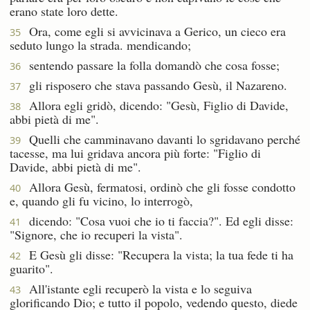
erano state loro dette.
Ora, come egli si avvicinava a Gerico, un cieco era
35
seduto lungo la strada. mendicando;
sentendo passare la folla domandò che cosa fosse;
36
gli risposero che stava passando Gesù, il Nazareno.
37
Allora egli gridò, dicendo: "Gesù, Figlio di Davide,
38
abbi pietà di me".
Quelli che camminavano davanti lo sgridavano perché
39
tacesse, ma lui gridava ancora più forte: "Figlio di
Davide, abbi pietà di me".
Allora Gesù, fermatosi, ordinò che gli fosse condotto
40
e, quando gli fu vicino, lo interrogò,
dicendo: "Cosa vuoi che io ti faccia?". Ed egli disse:
41
"Signore, che io recuperi la vista".
E Gesù gli disse: "Recupera la vista; la tua fede ti ha
42
guarito".
All'istante egli recuperò la vista e lo seguiva
43
glorificando Dio; e tutto il popolo, vedendo questo, diede