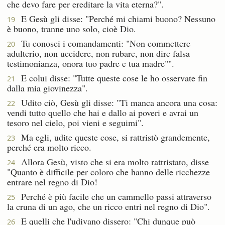
che devo fare per ereditare la vita eterna?".
E Gesù gli disse: "Perché mi chiami buono? Nessuno
19
è buono, tranne uno solo, cioè Dio.
Tu conosci i comandamenti: "Non commettere
20
adulterio, non uccidere, non rubare, non dire falsa
testimonianza, onora tuo padre e tua madre"".
E colui disse: "Tutte queste cose le ho osservate fin
21
dalla mia giovinezza".
Udito ciò, Gesù gli disse: "Ti manca ancora una cosa:
22
vendi tutto quello che hai e dallo ai poveri e avrai un
tesoro nel cielo, poi vieni e seguimi".
Ma egli, udite queste cose, si rattristò grandemente,
23
perché era molto ricco.
Allora Gesù, visto che si era molto rattristato, disse
24
"Quanto è difficile per coloro che hanno delle ricchezze
entrare nel regno di Dio!
Perché è più facile che un cammello passi attraverso
25
la cruna di un ago, che un ricco entri nel regno di Dio".
E quelli che l'udivano dissero: "Chi dunque può
26