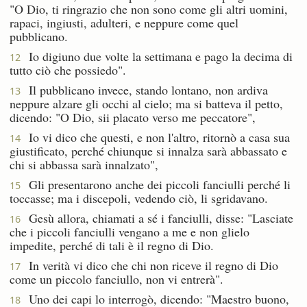
"O Dio, ti ringrazio che non sono come gli altri uomini,
rapaci, ingiusti, adulteri, e neppure come quel
pubblicano.
Io digiuno due volte la settimana e pago la decima di
12
tutto ciò che possiedo".
Il pubblicano invece, stando lontano, non ardiva
13
neppure alzare gli occhi al cielo; ma si batteva il petto,
dicendo: "O Dio, sii placato verso me peccatore",
Io vi dico che questi, e non l'altro, ritornò a casa sua
14
giustificato, perché chiunque si innalza sarà abbassato e
chi si abbassa sarà innalzato",
Gli presentarono anche dei piccoli fanciulli perché li
15
toccasse; ma i discepoli, vedendo ciò, li sgridavano.
Gesù allora, chiamati a sé i fanciulli, disse: "Lasciate
16
che i piccoli fanciulli vengano a me e non glielo
impedite, perché di tali è il regno di Dio.
In verità vi dico che chi non riceve il regno di Dio
17
come un piccolo fanciullo, non vi entrerà".
Uno dei capi lo interrogò, dicendo: "Maestro buono,
18