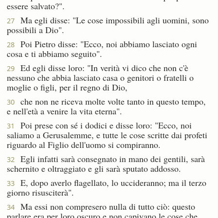
essere salvato?".
Ma egli disse: "Le cose impossibili agli uomini, sono
27
possibili a Dio".
Poi Pietro disse: "Ecco, noi abbiamo lasciato ogni
28
cosa e ti abbiamo seguito".
Ed egli disse loro: "In verità vi dico che non c'è
29
nessuno che abbia lasciato casa o genitori o fratelli o
moglie o figli, per il regno di Dio,
che non ne riceva molte volte tanto in questo tempo,
30
e nell'età a venire la vita eterna".
Poi prese con sé i dodici e disse loro: "Ecco, noi
31
saliamo a Gerusalemme, e tutte le cose scritte dai profeti
riguardo al Figlio dell'uomo si compiranno.
Egli infatti sarà consegnato in mano dei gentili, sarà
32
schernito e oltraggiato e gli sarà sputato addosso.
E, dopo averlo flagellato, lo uccideranno; ma il terzo
33
giorno risusciterà".
Ma essi non compresero nulla di tutto ciò: questo
34
parlare era per loro oscuro e non capivano le cose che