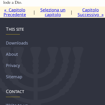
lode a Dio.
« Capitolo
Seleziona un
Capitolo
|
|
Precedente
capitolo
Successivo »
This site
Downloads
About
Privacy
Sitemap
Contact