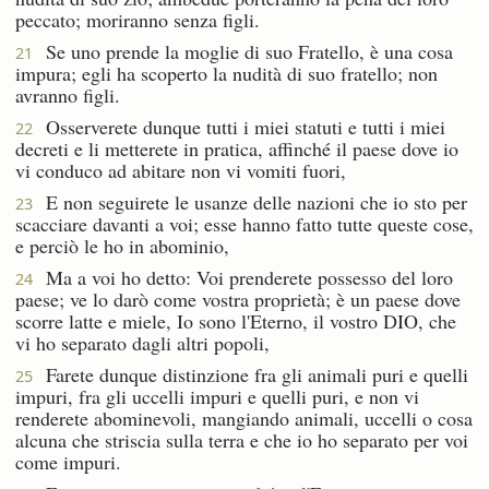
peccato; moriranno senza figli.
Se uno prende la moglie di suo Fratello, è una cosa
21
impura; egli ha scoperto la nudità di suo fratello; non
avranno figli.
Osserverete dunque tutti i miei statuti e tutti i miei
22
decreti e li metterete in pratica, affinché il paese dove io
vi conduco ad abitare non vi vomiti fuori,
E non seguirete le usanze delle nazioni che io sto per
23
scacciare davanti a voi; esse hanno fatto tutte queste cose,
e perciò le ho in abominio,
Ma a voi ho detto: Voi prenderete possesso del loro
24
paese; ve lo darò come vostra proprietà; è un paese dove
scorre latte e miele, Io sono l'Eterno, il vostro DIO, che
vi ho separato dagli altri popoli,
Farete dunque distinzione fra gli animali puri e quelli
25
impuri, fra gli uccelli impuri e quelli puri, e non vi
renderete abominevoli, mangiando animali, uccelli o cosa
alcuna che striscia sulla terra e che io ho separato per voi
come impuri.