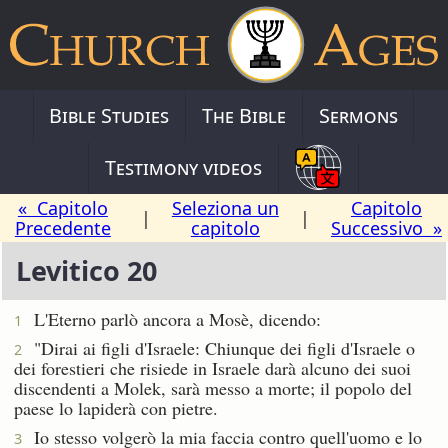
Bible Studies
The Bible
Sermons
Testimony videos
« Capitolo
Seleziona un
Capitolo
|
|
Precedente
capitolo
Successivo »
Levitico 20
L'Eterno parlò ancora a Mosè, dicendo:
1
"Dirai ai figli d'Israele: Chiunque dei figli d'Israele o
2
dei forestieri che risiede in Israele darà alcuno dei suoi
discendenti a Molek, sarà messo a morte; il popolo del
paese lo lapiderà con pietre.
Io stesso volgerò la mia faccia contro quell'uomo e lo
3