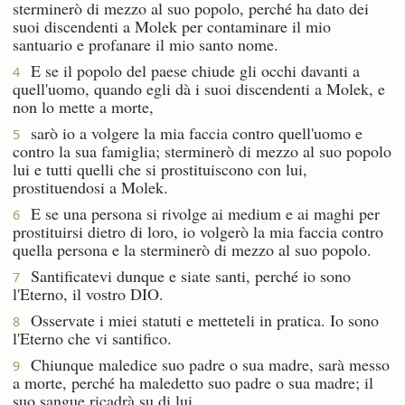
sterminerò di mezzo al suo popolo, perché ha dato dei
suoi discendenti a Molek per contaminare il mio
santuario e profanare il mio santo nome.
E se il popolo del paese chiude gli occhi davanti a
4
quell'uomo, quando egli dà i suoi discendenti a Molek, e
non lo mette a morte,
sarò io a volgere la mia faccia contro quell'uomo e
5
contro la sua famiglia; sterminerò di mezzo al suo popolo
lui e tutti quelli che si prostituiscono con lui,
prostituendosi a Molek.
E se una persona si rivolge ai medium e ai maghi per
6
prostituirsi dietro di loro, io volgerò la mia faccia contro
quella persona e la sterminerò di mezzo al suo popolo.
Santificatevi dunque e siate santi, perché io sono
7
l'Eterno, il vostro DIO.
Osservate i miei statuti e metteteli in pratica. Io sono
8
l'Eterno che vi santifico.
Chiunque maledice suo padre o sua madre, sarà messo
9
a morte, perché ha maledetto suo padre o sua madre; il
suo sangue ricadrà su di lui.