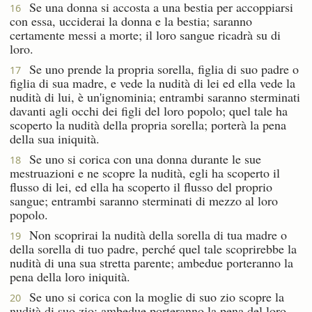
Se una donna si accosta a una bestia per accoppiarsi
16
con essa, ucciderai la donna e la bestia; saranno
certamente messi a morte; il loro sangue ricadrà su di
loro.
Se uno prende la propria sorella, figlia di suo padre o
17
figlia di sua madre, e vede la nudità di lei ed ella vede la
nudità di lui, è un'ignominia; entrambi saranno sterminati
davanti agli occhi dei figli del loro popolo; quel tale ha
scoperto la nudità della propria sorella; porterà la pena
della sua iniquità.
Se uno si corica con una donna durante le sue
18
mestruazioni e ne scopre la nudità, egli ha scoperto il
flusso di lei, ed ella ha scoperto il flusso del proprio
sangue; entrambi saranno sterminati di mezzo al loro
popolo.
Non scoprirai la nudità della sorella di tua madre o
19
della sorella di tuo padre, perché quel tale scoprirebbe la
nudità di una sua stretta parente; ambedue porteranno la
pena della loro iniquità.
Se uno si corica con la moglie di suo zio scopre la
20
nudità di suo zio; ambedue porteranno la pena del loro