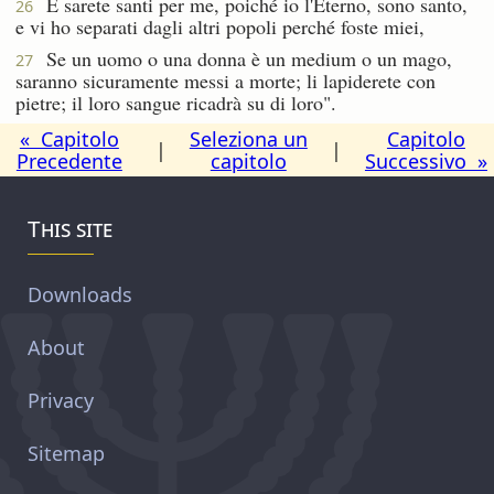
E sarete santi per me, poiché io l'Eterno, sono santo,
26
e vi ho separati dagli altri popoli perché foste miei,
Se un uomo o una donna è un medium o un mago,
27
saranno sicuramente messi a morte; li lapiderete con
pietre; il loro sangue ricadrà su di loro".
« Capitolo
Seleziona un
Capitolo
|
|
Precedente
capitolo
Successivo »
This site
Downloads
About
Privacy
Sitemap