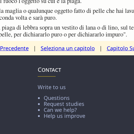
l fuoco l'oggetto su cui è la piaga.
 la maglia o qualunque oggetto fatto di pelle che hai lava
conda volta e sarà puro.
piaga di lebbra sopra un vestito di lana o di lino, sul t
pelle, per dichiararlo puro o per dichiararlo impuro".
 Precedente
|
Seleziona un capitolo
|
Capitolo S
Contact
Write to us
Questions
Request studies
Can we help?
Help us improve