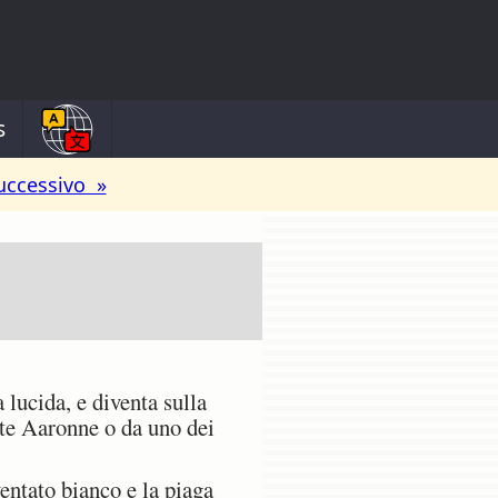
s
uccessivo »
lucida, e diventa sulla
dote Aaronne o da uno dei
ventato bianco e la piaga