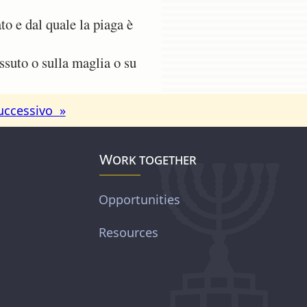
to e dal quale la piaga è
essuto o sulla maglia o su
uccessivo »
Work together
Opportunities
Resources