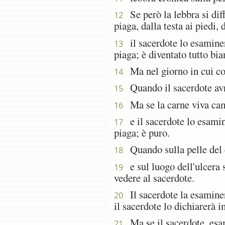
Se però la lebbra si diff
12
piaga, dalla testa ai piedi,
il sacerdote lo esaminerà
13
piaga; è diventato tutto bia
Ma nel giorno in cui com
14
Quando il sacerdote avrà 
15
Ma se la carne viva camb
16
e il sacerdote lo esamine
17
piaga; è puro.
Quando sulla pelle del co
18
e sul luogo dell'ulcera s
19
vedere al sacerdote.
Il sacerdote la esaminerà
20
il sacerdote lo dichiarerà i
Ma se il sacerdote, esam
21