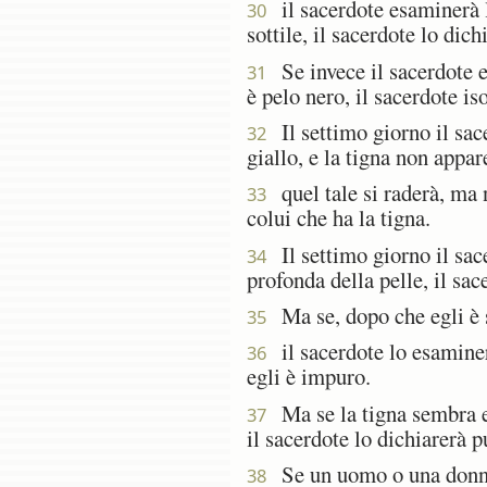
il sacerdote esaminerà la
30
sottile, il sacerdote lo dic
Se invece il sacerdote es
31
è pelo nero, il sacerdote is
Il settimo giorno il sace
32
giallo, e la tigna non appar
quel tale si raderà, ma no
33
colui che ha la tigna.
Il settimo giorno il sace
34
profonda della pelle, il sace
Ma se, dopo che egli è st
35
il sacerdote lo esaminerà;
36
egli è impuro.
Ma se la tigna sembra ess
37
il sacerdote lo dichiarerà p
Se un uomo o una donna 
38