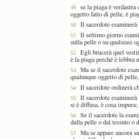
se la piaga è verdastra o 
49
oggetto fatto di pelle, è pi
Il sacerdote esaminerà la
50
Il settimo giorno esamine
51
sulla pelle o su qualsiasi o
Egli brucerà quel vestito
52
è la piaga perché è lebbra 
Ma se il sacerdote esamin
53
qualunque oggetto di pelle,
Il sacerdote ordinerà che 
54
Il sacerdote esaminerà l
55
si è diffusa, è cosa impura;
Se il sacerdote la esamina
56
dalla pelle o dal tessuto o 
Ma se appare ancora sul v
57