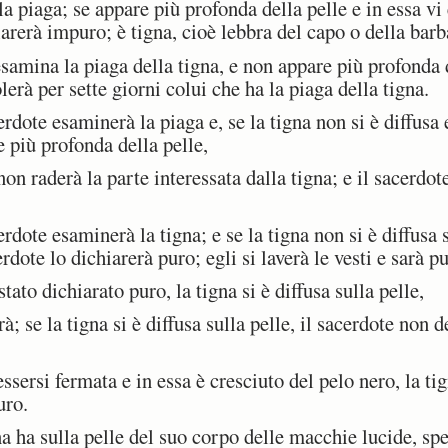
 piaga; se appare più profonda della pelle e in essa vi è
hiarerà impuro; è tigna, cioè lebbra del capo o della barb
amina la piaga della tigna, e non appare più profonda d
olerà per sette giorni colui che ha la piaga della tigna.
rdote esaminerà la piaga e, se la tigna non si è diffusa 
e più profonda della pelle,
n raderà la parte interessata dalla tigna; e il sacerdote 
rdote esaminerà la tigna; e se la tigna non si è diffusa 
rdote lo dichiarerà puro; egli si laverà le vesti e sarà p
ato dichiarato puro, la tigna si è diffusa sulla pelle,
 se la tigna si è diffusa sulla pelle, il sacerdote non de
ersi fermata e in essa è cresciuto del pelo nero, la tign
uro.
ha sulla pelle del suo corpo delle macchie lucide, sp