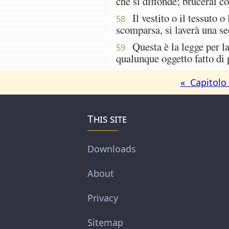
che si diffonde; brucerai co
Il vestito o il tessuto o
58
scomparsa, si laverà una se
Questa è la legge per la 
59
qualunque oggetto fatto di 
« Capitolo
This site
Downloads
About
Privacy
Sitemap