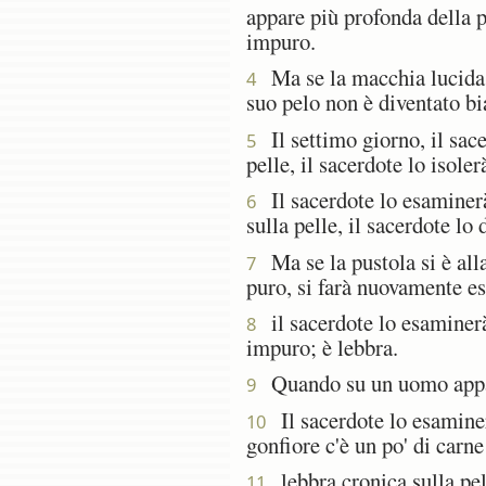
appare più profonda della p
impuro.
Ma se la macchia lucida su
4
suo pelo non è diventato bia
Il settimo giorno, il sace
5
pelle, il sacerdote lo isolerà
Il sacerdote lo esaminerà 
6
sulla pelle, il sacerdote lo
Ma se la pustola si è alla
7
puro, si farà nuovamente e
il sacerdote lo esaminerà; 
8
impuro; è lebbra.
Quando su un uomo appare
9
Il sacerdote lo esaminerà
10
gonfiore c'è un po' di carne
lebbra cronica sulla pell
11