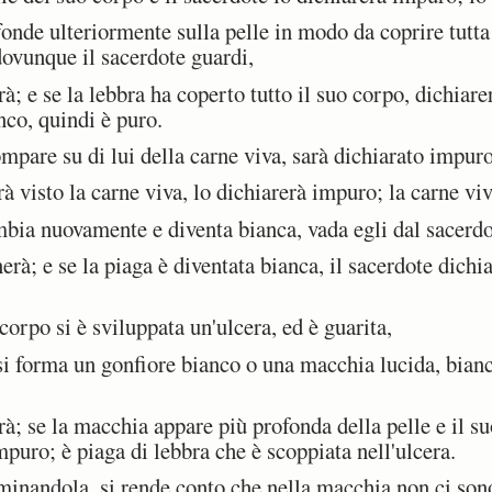
onde ulteriormente sulla pelle in modo da coprire tutta 
 dovunque il sacerdote guardi,
; e se la lebbra ha coperto tutto il suo corpo, dichiare
nco, quindi è puro.
pare su di lui della carne viva, sarà dichiarato impuro
visto la carne viva, lo dichiarerà impuro; la carne viv
ia nuovamente e diventa bianca, vada egli dal sacerdo
rà; e se la piaga è diventata bianca, il sacerdote dichia
rpo si è sviluppata un'ulcera, ed è guarita,
i forma un gonfiore bianco o una macchia lucida, bianco
; se la macchia appare più profonda della pelle e il su
mpuro; è piaga di lebbra che è scoppiata nell'ulcera.
inandola, si rende conto che nella macchia non ci sono