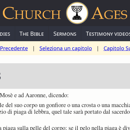
dies
The Bible
Sermons
Testimony video
 Precedente
|
Seleziona un capitolo
|
Capitolo S
3
Mosè e ad Aaronne, dicendo:
 del suo corpo un gonfiore o una crosta o una macchia 
zio di piaga di lebbra, quel tale sarà portato dal sacer
piaga sulla pelle del corpo; se il pelo nella piaga è di