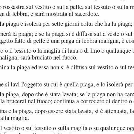
rossastra sul vestito o sulla pelle, sul tessuto o sulla m
aga di lebbra, e sarà mostrata al sacerdote.
 piaga e isolerà per sette giorni colui che ha la piaga;
rà la piaga; e se la piaga si è diffusa sulla veste o sul
ggetto fatto di pelle è una piaga di lebbra maligna; è co
 o il tessuto o la maglia di lana o di lino o qualunque o
maligna; sarà bruciato nel fuoco.
a la piaga ed essa non si è diffusa sul vestito o sul te
si lavi l'oggetto su cui è quella piaga, e lo isolerà per a
a piaga, dopo che è stata lavata; se la piaga non ha ca
 la brucerai nel fuoco; continua a corrodere di dentro o 
 e la piaga, dopo essere stata lavata, si è attenuata, la
dalla maglia.
estito o sul tessuto o sulla maglia o su qualunque ogge