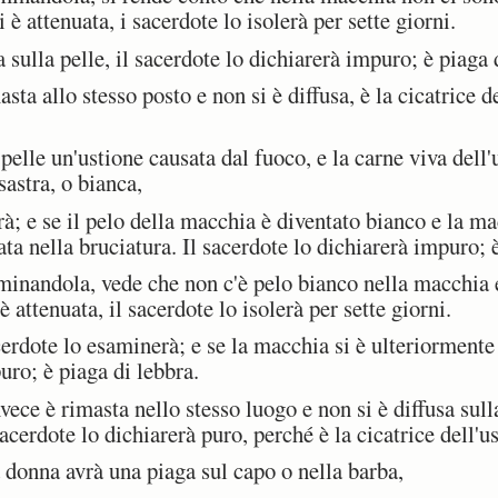
 è attenuata, i sacerdote lo isolerà per sette giorni.
sulla pelle, il sacerdote lo dichiarerà impuro; è piaga 
a allo stesso posto e non si è diffusa, è la cicatrice de
elle un'ustione causata dal fuoco, e la carne viva dell'
astra, o bianca,
à; e se il pelo della macchia è diventato bianco e la m
ata nella bruciatura. Il sacerdote lo dichiarerà impuro; 
inandola, vede che non c'è pelo bianco nella macchia e
è attenuata, il sacerdote lo isolerà per sette giorni.
erdote lo esaminerà; e se la macchia si è ulteriormente d
uro; è piaga di lebbra.
ce è rimasta nello stesso luogo e non si è diffusa sulla
sacerdote lo dichiarerà puro, perché è la cicatrice dell'u
nna avrà una piaga sul capo o nella barba,