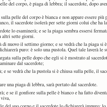
elle del corpo, è piaga di lebbra; il sacerdote, dopo ave
lla pelle del corpo è bianca e non appare essere più pr
nco, il sacerdote isolerà per sette giorni colui che ha l
rdote lo esaminerà; e se la piaga sembra essersi fermata
 altri sette giorni.
di nuovo il settimo giorno; e se vedrà che la piaga si è
 dichiarerà puro: è solo una pustola. Quel tale laverà le s
rgata sulla pelle dopo che egli si è mostrato al sacerdo
saminare dal sacerdote;
e se vedrà che la pustola si è chiusa sulla pelle, il sac
 una piaga di lebbra, sarà portato dal sacerdote.
; e se il gonfiore sulla pelle è bianco e ha fatto diventa
 viva,
e del suo corpo e il sacerdote lo dichiarerà impuro; lo