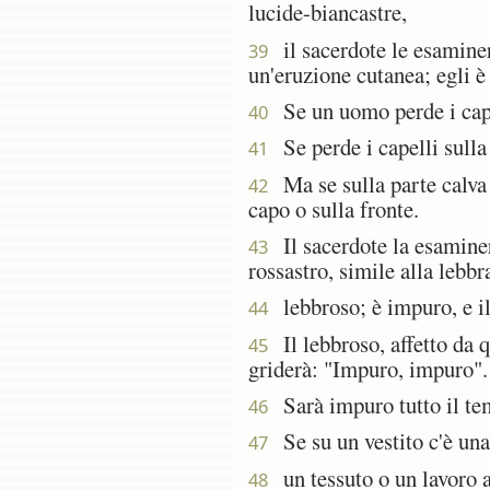
lucide-biancastre,
il sacerdote le esaminerà
39
un'eruzione cutanea; egli è
Se un uomo perde i capel
40
Se perde i capelli sulla 
41
Ma se sulla parte calva d
42
capo o sulla fronte.
Il sacerdote la esaminerà
43
rossastro, simile alla lebbr
lebbroso; è impuro, e il
44
Il lebbroso, affetto da qu
45
griderà: "Impuro, impuro".
Sarà impuro tutto il tem
46
Se su un vestito c'è una p
47
un tessuto o un lavoro a m
48