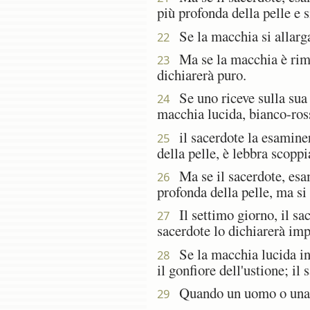
più profonda della pelle e si
Se la macchia si allarga 
22
Ma se la macchia è rimast
23
dichiarerà puro.
Se uno riceve sulla sua p
24
macchia lucida, bianco-ross
il sacerdote la esaminer
25
della pelle, è lebbra scoppi
Ma se il sacerdote, esam
26
profonda della pelle, ma si 
Il settimo giorno, il sac
27
sacerdote lo dichiarerà imp
Se la macchia lucida inve
28
il gonfiore dell'ustione; il 
Quando un uomo o una do
29