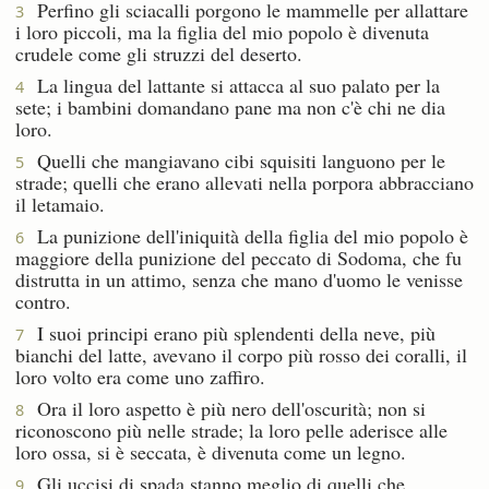
Perfino gli sciacalli porgono le mammelle per allattare
3
i loro piccoli, ma la figlia del mio popolo è divenuta
crudele come gli struzzi del deserto.
La lingua del lattante si attacca al suo palato per la
4
sete; i bambini domandano pane ma non c'è chi ne dia
loro.
Quelli che mangiavano cibi squisiti languono per le
5
strade; quelli che erano allevati nella porpora abbracciano
il letamaio.
La punizione dell'iniquità della figlia del mio popolo è
6
maggiore della punizione del peccato di Sodoma, che fu
distrutta in un attimo, senza che mano d'uomo le venisse
contro.
I suoi principi erano più splendenti della neve, più
7
bianchi del latte, avevano il corpo più rosso dei coralli, il
loro volto era come uno zaffiro.
Ora il loro aspetto è più nero dell'oscurità; non si
8
riconoscono più nelle strade; la loro pelle aderisce alle
loro ossa, si è seccata, è divenuta come un legno.
Gli uccisi di spada stanno meglio di quelli che
9