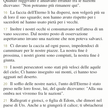
Quando fuggivano e andavano errando fra le nazioni
dicevano: "Non potranno più rimanere qui".
La faccia dell'Eterno li ha dispersi, non volgerà più su
16
di loro il suo sguardo; non hanno avuto rispetto per i
sacerdoti né hanno usato pietà per i vecchi.
Inoltre i nostri occhi si consumavano nell'attesa di un
17
vano soccorso. Dal nostro posto di osservazione
aspettavamo invano una nazione che non poteva salvarci.
Ci davano la caccia ad ogni passo, impedendoci di
18
camminare per le nostre piazze. La nostra fine è
prossima, i nostri giorni sono compiuti, la nostra fine è
giunta.
I nostri persecutori sono stati più veloci delle aquile
19
del cielo; Ci hanno inseguito sui monti, ci hanno teso
agguati nel deserto.
Il soffio delle nostre narici, l'unto dell'Eterno è stato
20
preso nelle loro fosse, lui, del quale dicevamo: "Alla sua
ombra noi vivremo fra le nazioni".
Rallegrati e gioisci, o figlia di Edom, che dimori nel
21
paese di Uts. Anche a te giungerà il calice; ti ubriacherai