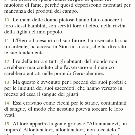
muoiono di fame, perché questi deperiscono estenuati per
mancanza dei prodotti del campo.
Le mani delle donne pietose hanno fatto cuocere i
10
loro stessi bambini, son serviti loro di cibo, nella rovina
della figlia del mio popolo.
L'Eterno ha esaurito il suo furore, ha riversato la sua
11
ira ardente, ha acceso in Sion un fuoco, che ha divorato
le sue fondamenta.
I re della terra e tutti gli abitanti del mondo non
12
avrebbero mai creduto che l'avversario e il nemico
sarebbero entrati nelle porte di Gerusalemme.
Ma questo è avvenuto per i peccati dei suoi profeti e
13
per le iniquità dei suoi sacerdoti, che hanno versato in
mezzo ad essa il sangue dei giusti.
Essi erravano come ciechi per le strade, contaminati
14
di sangue, di modo che nessuno poteva toccare le loro
vesti.
Al loro apparire la gente gridava: "Allontanatevi, un
15
impuro! Allontanatevi, allontanatevi, non toccatelo!".