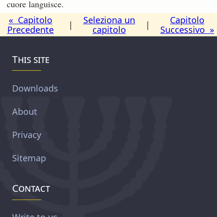
cuore languisce.
« Capitolo
Seleziona un
Capitolo
|
|
Precedente
capitolo
Successivo »
This site
Downloads
About
Privacy
Sitemap
Contact