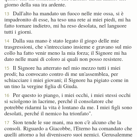
giorno della sua ira ardente.
Dall'alto ha mandato un fuoco nelle mie ossa, si è
13
impadronito di esse, ha teso una rete ai miei piedi, mi ha
fatto tornare indietro, mi ha reso desolata, nel languore
tutti i giorni.
Dalla sua mano è stato legato il giogo delle mie
14
trasgressioni, che s'intrecciano insieme e gravano sul mio
collo ha fatto venir meno la mia forza; il Signore mi ha
dato nelle mani di coloro ai quali non posso resistere.
Il Signore ha atterrato nel mio mezzo tutti i miei
15
prodi; ha convocato contro di me un'assemblea, per
schiacciare i miei giovani; il Signore ha pigiato come in
un tino la vergine figlia di Giuda.
Per questo io piango, i miei occhi, i miei stessi occhi
16
si sciolgono in lacrime, perché il consolatore che
potrebbe ridarmi la vita è lontano da me. I miei figli sono
desolati, perché il nemico ha trionfato".
Sion tende le sue mani, ma non c'è alcuno che la
17
consoli. Riguardo a Giacobbe, l'Eterno ha comandato che
quelli attorno a lui divenissero suoi nemici. Gerusalemme