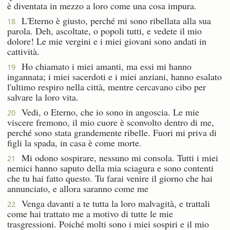
è diventata in mezzo a loro come una cosa impura.
L'Eterno è giusto, perché mi sono ribellata alla sua
18
parola. Deh, ascoltate, o popoli tutti, e vedete il mio
dolore! Le mie vergini e i miei giovani sono andati in
cattività.
Ho chiamato i miei amanti, ma essi mi hanno
19
ingannata; i miei sacerdoti e i miei anziani, hanno esalato
l'ultimo respiro nella città, mentre cercavano cibo per
salvare la loro vita.
Vedi, o Eterno, che io sono in angoscia. Le mie
20
viscere fremono, il mio cuore è sconvolto dentro di me,
perché sono stata grandemente ribelle. Fuori mi priva di
figli la spada, in casa è come morte.
Mi odono sospirare, nessuno mi consola. Tutti i miei
21
nemici hanno saputo della mia sciagura e sono contenti
che tu hai fatto questo. Tu farai venire il giorno che hai
annunciato, e allora saranno come me
Venga davanti a te tutta la loro malvagità, e trattali
22
come hai trattato me a motivo di tutte le mie
trasgressioni. Poiché molti sono i miei sospiri e il mio