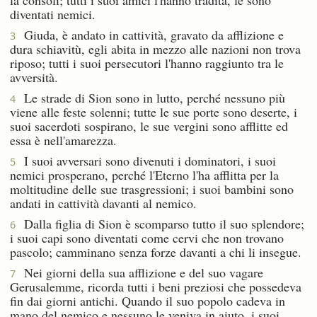
diventati nemici.
Giuda, è andato in cattività, gravato da afflizione e
3
dura schiavitù, egli abita in mezzo alle nazioni non trova
riposo; tutti i suoi persecutori l'hanno raggiunto tra le
avversità.
Le strade di Sion sono in lutto, perché nessuno più
4
viene alle feste solenni; tutte le sue porte sono deserte, i
suoi sacerdoti sospirano, le sue vergini sono afflitte ed
essa è nell'amarezza.
I suoi avversari sono divenuti i dominatori, i suoi
5
nemici prosperano, perché l'Eterno l'ha afflitta per la
moltitudine delle sue trasgressioni; i suoi bambini sono
andati in cattività davanti al nemico.
Dalla figlia di Sion è scomparso tutto il suo splendore;
6
i suoi capi sono diventati come cervi che non trovano
pascolo; camminano senza forze davanti a chi li insegue.
Nei giorni della sua afflizione e del suo vagare
7
Gerusalemme, ricorda tutti i beni preziosi che possedeva
fin dai giorni antichi. Quando il suo popolo cadeva in
mano del nemico e nessuno le veniva in aiuto, i suoi