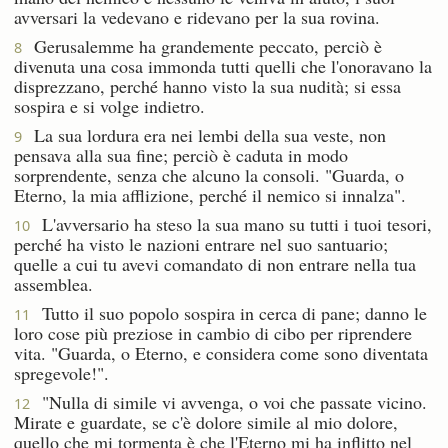
avversari la vedevano e ridevano per la sua rovina.
Gerusalemme ha grandemente peccato, perciò è
8
divenuta una cosa immonda tutti quelli che l'onoravano la
disprezzano, perché hanno visto la sua nudità; si essa
sospira e si volge indietro.
La sua lordura era nei lembi della sua veste, non
9
pensava alla sua fine; perciò è caduta in modo
sorprendente, senza che alcuno la consoli. "Guarda, o
Eterno, la mia afflizione, perché il nemico si innalza".
L'avversario ha steso la sua mano su tutti i tuoi tesori,
10
perché ha visto le nazioni entrare nel suo santuario;
quelle a cui tu avevi comandato di non entrare nella tua
assemblea.
Tutto il suo popolo sospira in cerca di pane; danno le
11
loro cose più preziose in cambio di cibo per riprendere
vita. "Guarda, o Eterno, e considera come sono diventata
spregevole!".
"Nulla di simile vi avvenga, o voi che passate vicino.
12
Mirate e guardate, se c'è dolore simile al mio dolore,
quello che mi tormenta è che l'Eterno mi ha inflitto nel