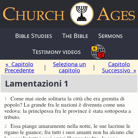
Bible Studies
The Bible
Sermons
Testimony videos
« Capitolo
Seleziona un
Capitolo
|
|
Precedente
capitolo
Successivo »
Lamentazioni 1
Come mai siede solitaria la città che era gremita di
1
popolo? La grande fra le nazioni è divenuta come una
vedova: la principessa fra le province è stata sottoposta a
tributo.
Essa piange amaramente nella notte, le sue lacrime le
2
rigano le guance; fra tutti i suoi amanti non ha alcuno che
la consoli; tutti i suoi amici l'hanno tradita, le sono