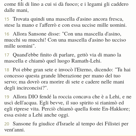
come fili di lino a cui si dà fuoco; e i legami gli caddero
dalle mani,
Trovata quindi una mascella d'asino ancora fresca,
15
stese la mano e l'afferrò e con essa uccise mille uomini.
Allora Sansone disse: "Con una mascella d'asino,
16
mucchi su mucchi! Con una mascella d'asino ho ucciso
mille uomini".
Quand'ebbe finito di parlare, gettò via di mano la
17
mascella e chiamò quel luogo Ramath-Lehi.
Poi ebbe gran sete e invocò l'Eterno, dicendo: "Tu hai
18
concesso questa grande liberazione per mano del tuo
servo; ma dovrò ora morire di sete e cadere nelle mani
degli incirconcisi?".
Allora DIO fendé la roccia concava che è a Lehi, e ne
19
uscì dell'acqua. Egli bevve, il suo spirito si rianimò ed
egli riprese vita. Perciò chiamò quella fonte En-Hakkore;
essa esiste a Lehi anche oggi.
Sansone fu giudice d'Israele al tempo dei Filistei per
20
vent'anni.