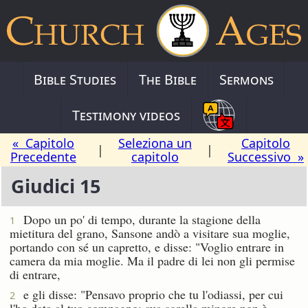
Bible Studies
The Bible
Sermons
Testimony videos
« Capitolo
Seleziona un
Capitolo
|
|
Precedente
capitolo
Successivo »
Giudici 15
Dopo un po' di tempo, durante la stagione della
1
mietitura del grano, Sansone andò a visitare sua moglie,
portando con sé un capretto, e disse: "Voglio entrare in
camera da mia moglie. Ma il padre di lei non gli permise
di entrare,
e gli disse: "Pensavo proprio che tu l'odiassi, per cui
2
l'ho data al tuo compagno; sua sorella minore non è