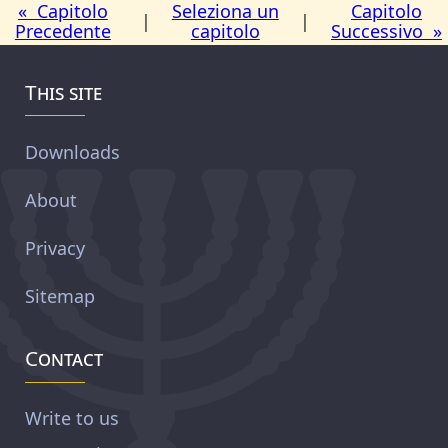
« Capitolo
Seleziona un
Capitolo
|
|
Precedente
capitolo
Successivo »
This site
Downloads
About
Privacy
Sitemap
Contact
Write to us