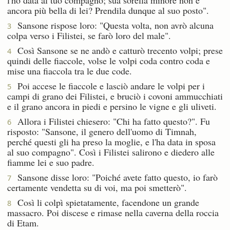
ancora più bella di lei? Prendila dunque al suo posto".
Sansone rispose loro: "Questa volta, non avrò alcuna
3
colpa verso i Filistei, se farò loro del male".
Così Sansone se ne andò e catturò trecento volpi; prese
4
quindi delle fiaccole, volse le volpi coda contro coda e
mise una fiaccola tra le due code.
Poi accese le fiaccole e lasciò andare le volpi per i
5
campi di grano dei Filistei, e bruciò i covoni ammucchiati
e il grano ancora in piedi e persino le vigne e gli uliveti.
Allora i Filistei chiesero: "Chi ha fatto questo?". Fu
6
risposto: "Sansone, il genero dell'uomo di Timnah,
perché questi gli ha preso la moglie, e l'ha data in sposa
al suo compagno". Così i Filistei salirono e diedero alle
fiamme lei e suo padre.
Sansone disse loro: "Poiché avete fatto questo, io farò
7
certamente vendetta su di voi, ma poi smetterò".
Così li colpì spietatamente, facendone un grande
8
massacro. Poi discese e rimase nella caverna della roccia
di Etam.