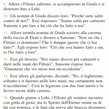
Allora i Filistei salirono, si accamparono in Giuda e si
9
distesero fino a Lehi.
Gli uomini di Giuda dissero loro: "Perché siete saliti
10
contro di noi?". Essi risposero: "Siamo saliti per catturare
Sansone e per fare a lui ciò che ha fatto a noi".
Allora tremila uomini di Giuda scesero alla caverna
11
della roccia di Etam e dissero a Sansone: "Non sai che i
Filistei ci dominano? Che è dunque questo che ci hai
fatto?". Egli rispose loro: "Ciò che essi hanno fatto a me,
io l'ho fatto a loro".
Essi gli dissero: "Noi siamo discesi per catturarti e
12
darti nelle mani dei Filistei". Sansone rispose loro:
"Giuratemi che voi stessi non mi ucciderete".
Essi allora gli parlarono, dicendo: "No, ti legheremo
13
soltanto e ti daremo nelle loro mani; ma certamente non
ti uccideremo". Così lo legarono con due funi nuove e lo
fecero uscire dalla caverna.
Quando giunse a Lehi, i Filistei gli vennero incontro
14
con grida di gioia; ma lo Spirito dell'Eterno venne su di
lui con potenza, e le funi che aveva alle braccia divennero